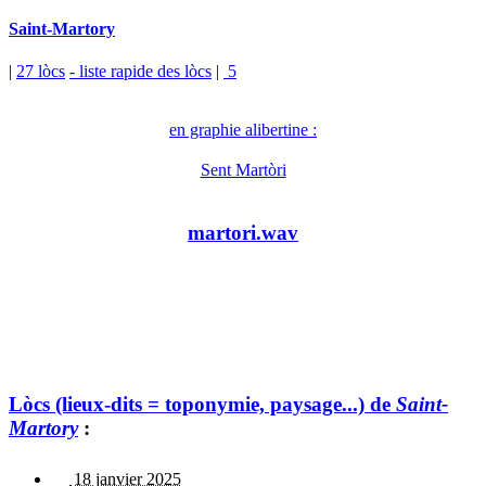
Saint-Martory
|
27 lòcs
- liste rapide des lòcs
|
5
en graphie alibertine :
Sent Martòri
martori.wav
Lòcs (lieux-dits = toponymie, paysage...) de
Saint-
Martory
:
18 janvier 2025