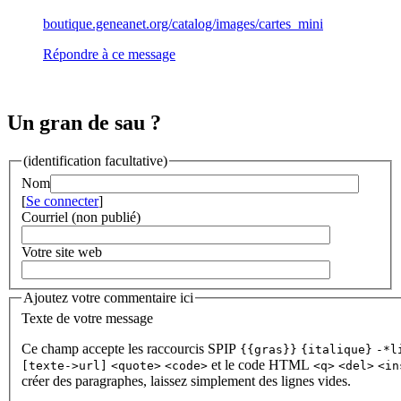
boutique.geneanet.org/catalog/images/cartes_mini
Répondre à ce message
Un gran de sau ?
(identification facultative)
Nom
[
Se connecter
]
Courriel (non publié)
Votre site web
Ajoutez votre commentaire ici
Texte de votre message
Ce champ accepte les raccourcis SPIP
{{gras}}
{italique}
-*l
et le code HTML
[texte->url]
<quote>
<code>
<q>
<del>
<in
créer des paragraphes, laissez simplement des lignes vides.