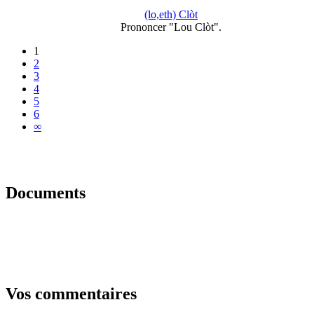
(lo,eth) Clòt
Prononcer "Lou Clòt".
1
2
3
4
5
6
∞
Documents
Vos commentaires