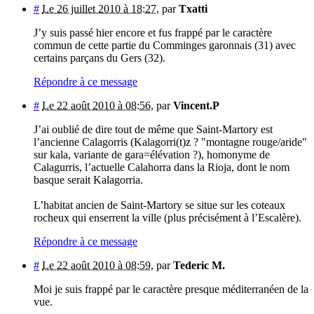
#
Le 26 juillet 2010 à 18:27
,
par
Txatti
J’y suis passé hier encore et fus frappé par le caractère
commun de cette partie du Comminges garonnais (31) avec
certains parçans du Gers (32).
Répondre à ce message
#
Le 22 août 2010 à 08:56
,
par
Vincent.P
J’ai oublié de dire tout de même que Saint-Martory est
l’ancienne Calagorris (Kalagorri(t)z ? "montagne rouge/aride"
sur kala, variante de gara=élévation ?), homonyme de
Calagurris, l’actuelle Calahorra dans la Rioja, dont le nom
basque serait Kalagorria.
L’habitat ancien de Saint-Martory se situe sur les coteaux
rocheux qui enserrent la ville (plus précisément à l’Escalère).
Répondre à ce message
#
Le 22 août 2010 à 08:59
,
par
Tederic M.
Moi je suis frappé par le caractère presque méditerranéen de la
vue.