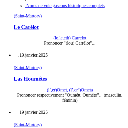
Noms de voie gascons historiques complets
(Saint-Martory)
Le Carélot
(lo,le,eth) Carrelòt
Prononcer "(lou) Carrélot"...
19 janvier 2025
(Saint-Martory)
Las Houmétes
(l’,er)Omet, (l’,er’)Ometa
Prononcer respectivement "Oumétt, Ouméto"... (masculin,
féminin)
19 janvier 2025
(Saint-Martory)