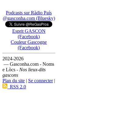
Podcasts sur Ràdio País
@gasconha.com (Bluesky)
Esprit GASCON
(Facebook)
Couleur Gascogne
(Facebook)
2024-2026
— Gasconha.com - Noms
e Lòcs -
Nos lieux-dits
gascons
Plan du site
|
Se connecter
|
RSS 2.0