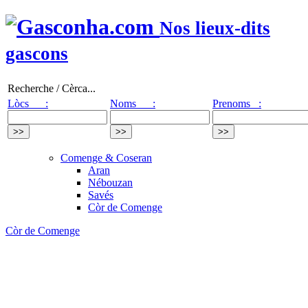
Nos lieux-dits
gascons
Recherche / Cèrca...
Lòcs :
Noms :
Prenoms :
Comenge & Coseran
Aran
Nébouzan
Savés
Còr de Comenge
Còr de Comenge