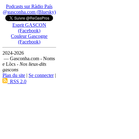
Podcasts sur Ràdio País
@gasconha.com (Bluesky)
Esprit GASCON
(Facebook)
Couleur Gascogne
(Facebook)
2024-2026
— Gasconha.com - Noms
e Lòcs -
Nos lieux-dits
gascons
Plan du site
|
Se connecter
|
RSS 2.0