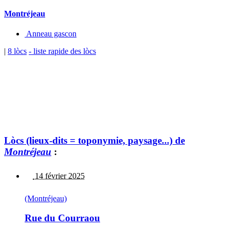
Montréjeau
Anneau gascon
|
8 lòcs
- liste rapide des lòcs
Lòcs (lieux-dits = toponymie, paysage...) de
Montréjeau
:
14 février 2025
(Montréjeau)
Rue du Courraou