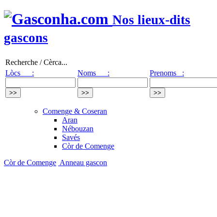
Nos lieux-dits
gascons
Recherche / Cèrca...
Lòcs :
Noms :
Prenoms :
Comenge & Coseran
Aran
Nébouzan
Savés
Còr de Comenge
Còr de Comenge
Anneau gascon