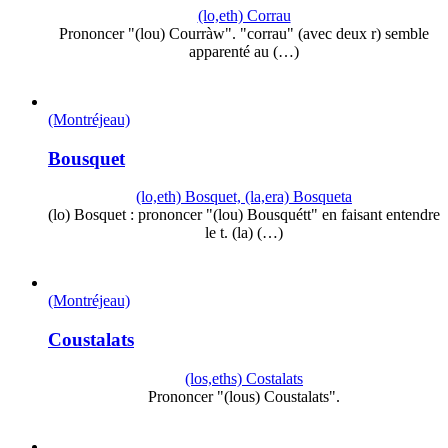
(lo,eth) Corrau
Prononcer "(lou) Courràw". "corrau" (avec deux r) semble
apparenté au (…)
(Montréjeau)
Bousquet
(lo,eth) Bosquet, (la,era) Bosqueta
(lo) Bosquet : prononcer "(lou) Bousquétt" en faisant entendre
le t. (la) (…)
(Montréjeau)
Coustalats
(los,eths) Costalats
Prononcer "(lous) Coustalats".