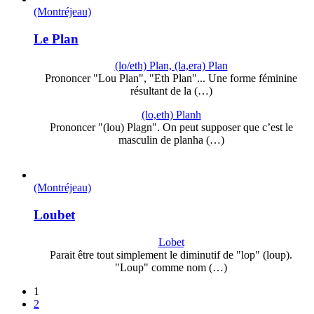
(Montréjeau)
Le Plan
(lo/eth) Plan, (la,era) Plan
Prononcer "Lou Plan", "Eth Plan"... Une forme féminine
résultant de la (…)
(lo,eth) Planh
Prononcer "(lou) Plagn". On peut supposer que c’est le
masculin de planha (…)
(Montréjeau)
Loubet
Lobet
Parait être tout simplement le diminutif de "lop" (loup).
"Loup" comme nom (…)
1
2