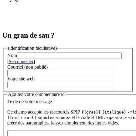
∞
Un gran de sau ?
(identification facultative)
Nom
[
Se connecter
]
Courriel (non publié)
Votre site web
Ajoutez votre commentaire ici
Texte de votre message
Ce champ accepte les raccourcis SPIP
{{gras}}
{italique}
-*l
et le code HTML
[texte->url]
<quote>
<code>
<q>
<del>
<in
créer des paragraphes, laissez simplement des lignes vides.