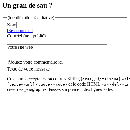
Un gran de sau ?
(identification facultative)
Nom
[
Se connecter
]
Courriel (non publié)
Votre site web
Ajoutez votre commentaire ici
Texte de votre message
Ce champ accepte les raccourcis SPIP
{{gras}}
{italique}
-*l
et le code HTML
[texte->url]
<quote>
<code>
<q>
<del>
<in
créer des paragraphes, laissez simplement des lignes vides.