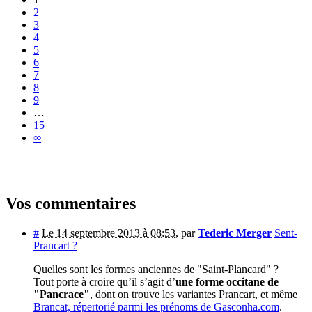
2
3
4
5
6
7
8
9
…
15
∞
Vos commentaires
#
Le 14 septembre 2013 à 08:53
,
par
Tederic Merger
Sent-
Prancart ?
Quelles sont les formes anciennes de "Saint-Plancard" ?
Tout porte à croire qu’il s’agit d’
une forme occitane de
"Pancrace"
, dont on trouve les variantes Prancart, et même
Brancat, répertorié parmi les prénoms de Gasconha.com
.