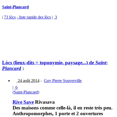
Saint-Plancard
|
73 lòcs
- liste rapide des lòcs
|
3
Lòcs (lieux-dits = toponymie, paysage...) de
Saint-
Plancard
:
24 août 2014
-
Guy Pierre Souverville
|
6
(Saint-Plancard)
Rive Save
Rivasava
Des maisons comme celle-là, il en reste très peu.
Anthropomorphes, 1 porte et 2 ouvertures