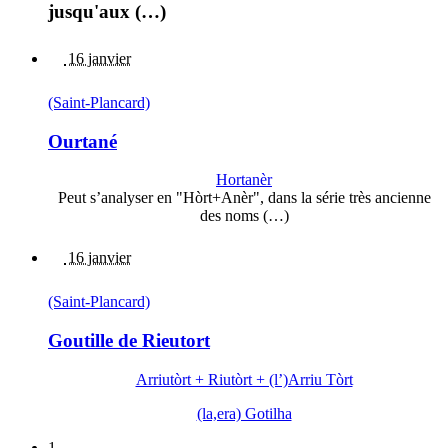
jusqu'aux (…)
16 janvier
(Saint-Plancard)
Ourtané
Hortanèr
Peut s’analyser en "Hòrt+Anèr", dans la série très ancienne
des noms (…)
16 janvier
(Saint-Plancard)
Goutille de Rieutort
Arriutòrt + Riutòrt + (l’)Arriu Tòrt
(la,era) Gotilha
1