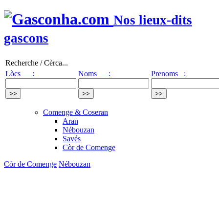
Nos lieux-dits
gascons
Recherche / Cèrca...
Lòcs :
Noms :
Prenoms :
Comenge & Coseran
Aran
Nébouzan
Savés
Còr de Comenge
Còr de Comenge
Nébouzan