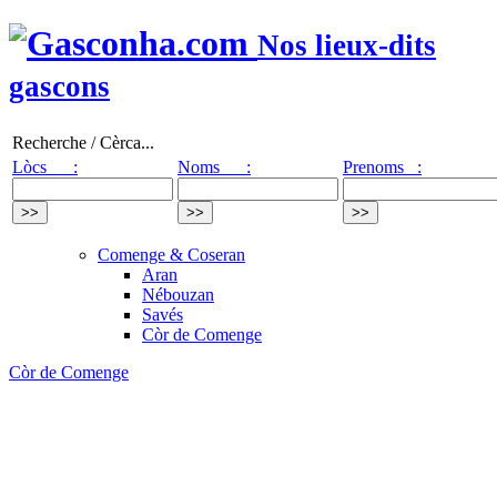
Nos lieux-dits
gascons
Recherche / Cèrca...
Lòcs :
Noms :
Prenoms :
Comenge & Coseran
Aran
Nébouzan
Savés
Còr de Comenge
Còr de Comenge