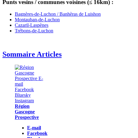
Punts vesins / communes voisines (≤ 16km) :
Bagnères-de-Luchon / Banhèras de Luishon
Montauban-de-Luchon
Cazaril-Laspènes
Trébons-de-Luchon
Sommaire Articles
Région
Gascogne
Prospective
E-mail
Facebook