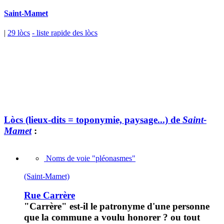
Saint-Mamet
|
29 lòcs
- liste rapide des lòcs
Lòcs (lieux-dits = toponymie, paysage...) de
Saint-
Mamet
:
Noms de voie "pléonasmes"
(Saint-Mamet)
Rue Carrère
"Carrère" est-il le patronyme d'une personne
que la commune a voulu honorer ? ou tout