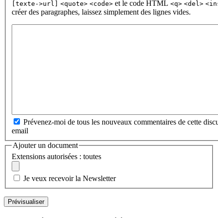
et le code HTML
[texte->url]
<quote>
<code>
<q>
<del>
<in
créer des paragraphes, laissez simplement des lignes vides.
Prévenez-moi de tous les nouveaux commentaires de cette discu
email
Ajouter un document
Extensions autorisées : toutes
Je veux recevoir la Newsletter