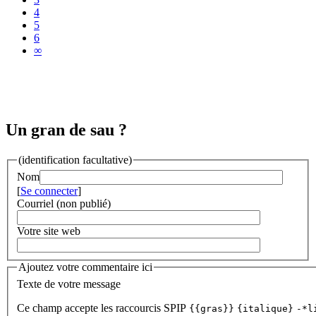
4
5
6
∞
Un gran de sau ?
(identification facultative)
Nom
[
Se connecter
]
Courriel (non publié)
Votre site web
Ajoutez votre commentaire ici
Texte de votre message
Ce champ accepte les raccourcis SPIP
{{gras}}
{italique}
-*l