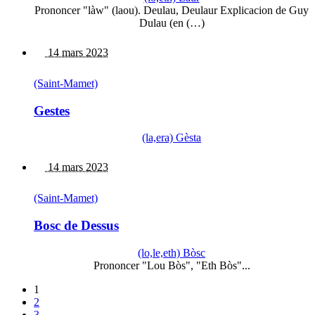
Prononcer "làw" (laou). Deulau, Deulaur Explicacion de Guy
Dulau (en (…)
14 mars 2023
(Saint-Mamet)
Gestes
(la,era) Gèsta
14 mars 2023
(Saint-Mamet)
Bosc de Dessus
(lo,le,eth) Bòsc
Prononcer "Lou Bòs", "Eth Bòs"...
1
2
3