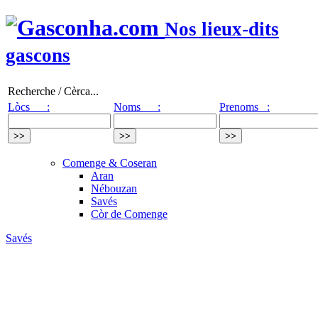
Nos lieux-dits
gascons
Recherche / Cèrca...
Lòcs :
Noms :
Prenoms :
Comenge & Coseran
Aran
Nébouzan
Savés
Còr de Comenge
Savés