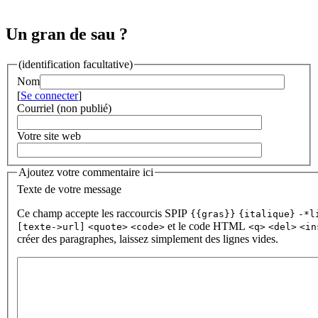
Un gran de sau ?
(identification facultative)
Nom
[
Se connecter
]
Courriel (non publié)
Votre site web
Ajoutez votre commentaire ici
Texte de votre message
Ce champ accepte les raccourcis SPIP
{{gras}}
{italique}
-*l
et le code HTML
[texte->url]
<quote>
<code>
<q>
<del>
<in
créer des paragraphes, laissez simplement des lignes vides.