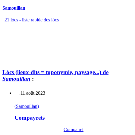
Samouillan
|
21 lòcs
- liste rapide des lòcs
Lòcs (lieux-dits = toponymie, paysage...) de
Samouillan
:
11 août 2023
(Samouillan)
Compayrets
Compairet