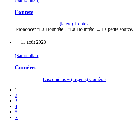
(Samouillan)
Fontéte
(la,era) Honteta
Prononcer "La Hountéte", "La Hountéto"... La petite source.
11 août 2023
(Samouillan)
Comères
Lascomèras + (las,eras) Comèras
1
2
3
4
5
∞