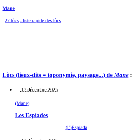
Mane
|
27 lòcs
- liste rapide des lòcs
Lòcs (lieux-dits = toponymie, paysage...) de
Mane
:
17 décembre 2025
(Mane)
Les Espiades
(l’)Espiada