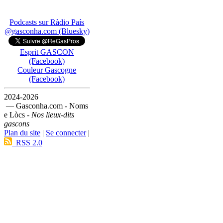
Podcasts sur Ràdio País
@gasconha.com (Bluesky)
Esprit GASCON
(Facebook)
Couleur Gascogne
(Facebook)
2024-2026
— Gasconha.com - Noms
e Lòcs -
Nos lieux-dits
gascons
Plan du site
|
Se connecter
|
RSS 2.0