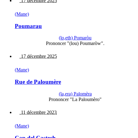
17 décembre 2025
(Mane)
Poumarau
(lo,eth) Pomaròu
Prononcer "(lou) Poumaròw".
17 décembre 2025
(Mane)
Rue de Paloumère
(la,era) Palomèra
Prononcer "La Paloumèro"
11 décembre 2023
(Mane)
Cap del Castech