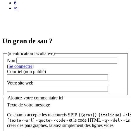
6
∞
Un gran de sau ?
(identification facultative)
Nom
[
Se connecter
]
Courriel (non publié)
Votre site web
Ajoutez votre commentaire ici
Texte de votre message
Ce champ accepte les raccourcis SPIP
{{gras}}
{italique}
-*l
et le code HTML
[texte->url]
<quote>
<code>
<q>
<del>
<in
créer des paragraphes, laissez simplement des lignes vides.