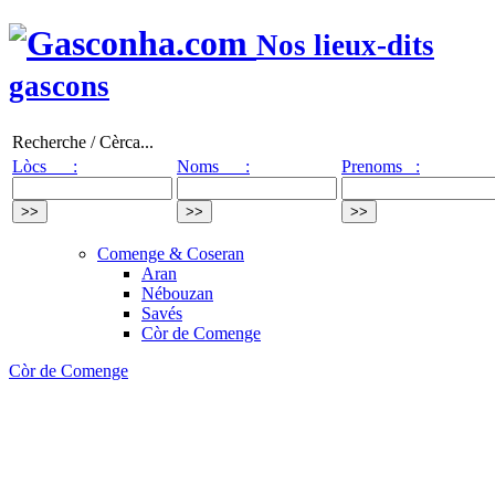
Nos lieux-dits
gascons
Recherche / Cèrca...
Lòcs :
Noms :
Prenoms :
Comenge & Coseran
Aran
Nébouzan
Savés
Còr de Comenge
Còr de Comenge