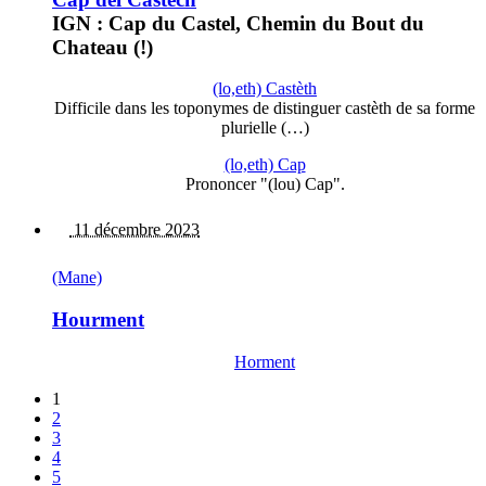
IGN : Cap du Castel, Chemin du Bout du
Chateau (!)
(lo,eth) Castèth
Difficile dans les toponymes de distinguer castèth de sa forme
plurielle (…)
(lo,eth) Cap
Prononcer "(lou) Cap".
11 décembre 2023
(Mane)
Hourment
Horment
1
2
3
4
5