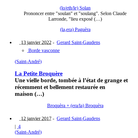
(lo/eth/le) Solan
Prononcer entre "soulan" et "soulang". Selon Claude
Larronde, "lieu exposé (…)
(la,era) Paguèra
13 janvier 2022
-
Gerard Saint-Gaudens
Borde vasconne
(Saint-André)
La Petite Broquère
Une vielle borde, tombée à l’état de grange et
récemment et bellement restaurée en
maison (…)
Broquèra + (era/la) Broquèra
12 janvier 2017
-
Gerard Saint-Gaudens
|
4
(Saint-André)