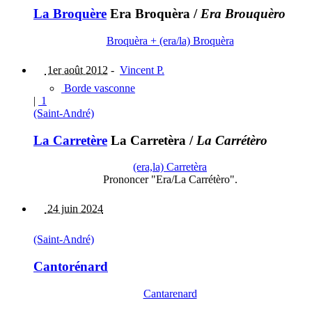
La Broquère
Era Broquèra
/
Era Brouquèro
Broquèra + (era/la) Broquèra
1er août 2012
-
Vincent P.
Borde vasconne
|
1
(Saint-André)
La Carretère
La Carretèra
/
La Carrétèro
(era,la) Carretèra
Prononcer "Era/La Carrétèro".
24 juin 2024
(Saint-André)
Cantorénard
Cantarenard