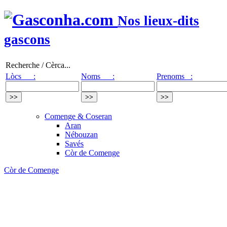
Nos lieux-dits
gascons
Recherche / Cèrca...
Lòcs :
Noms :
Prenoms :
Comenge & Coseran
Aran
Nébouzan
Savés
Còr de Comenge
Còr de Comenge