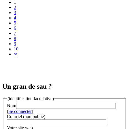
1
2
3
4
5
6
7
8
9
10
∞
Un gran de sau ?
(identification facultative)
Nom
[
Se connecter
]
Courriel (non publié)
Votre site web