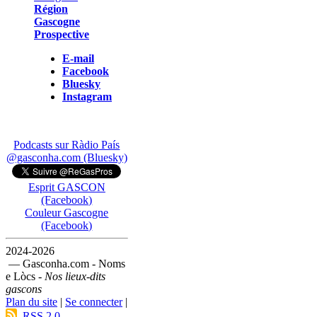
Région
Gascogne
Prospective
E-mail
Facebook
Bluesky
Instagram
Podcasts sur Ràdio País
@gasconha.com (Bluesky)
Esprit GASCON
(Facebook)
Couleur Gascogne
(Facebook)
2024-2026
— Gasconha.com - Noms
e Lòcs -
Nos lieux-dits
gascons
Plan du site
|
Se connecter
|
RSS 2.0