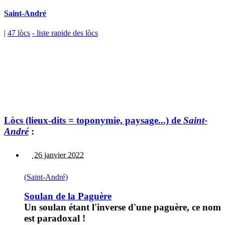
Saint-André
|
47 lòcs
- liste rapide des lòcs
Lòcs (lieux-dits = toponymie, paysage...) de
Saint-
André
:
26 janvier 2022
(Saint-André)
Soulan de la Paguère
Un soulan étant l'inverse d'une paguère, ce nom
est paradoxal !