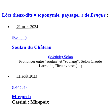
Lòcs (lieux-dits = toponymie, paysage...) de
Benque
:
21 mars 2024
(Benque)
Soulan du Château
(lo/eth/le) Solan
Prononcer entre "soulan" et "soulang". Selon Claude
Larronde, "lieu exposé (…)
11 août 2023
(Benque)
Mirepech
Cassini : Mirepoix