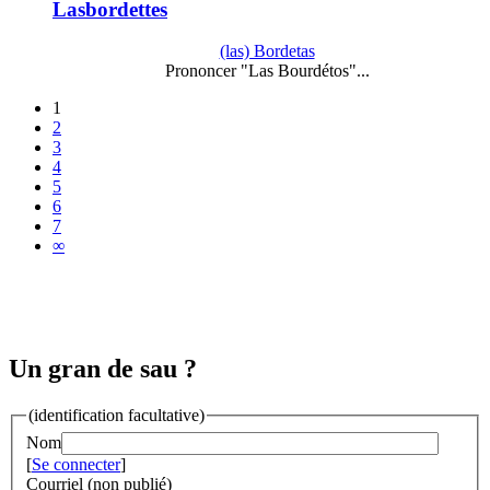
Lasbordettes
(las) Bordetas
Prononcer "Las Bourdétos"...
1
2
3
4
5
6
7
∞
Un gran de sau ?
(identification facultative)
Nom
[
Se connecter
]
Courriel (non publié)