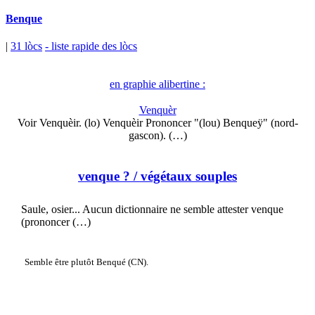
Benque
|
31 lòcs
- liste rapide des lòcs
en graphie alibertine :
Venquèr
Voir Venquèir. (lo) Venquèir Prononcer "(lou) Benqueÿ" (nord-
gascon). (…)
venque ?
/ végétaux souples
Saule, osier... Aucun dictionnaire ne semble attester venque
(prononcer (…)
Semble être plutôt Benqué (CN).