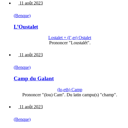
11 août 2023
(Benque)
L’Oustalet
Lostalet + (l’,er) Ostalet
Prononcer "Loustalét".
11 août 2023
(Benque)
Camp du Galant
(lo,eth) Camp
Prononcer "(lou) Cam". Du latin campu(s) "champ".
11 août 2023
(Benque)