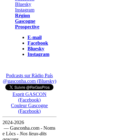
Région
Gascogne
Prospective
E-mail
Facebook
Bluesky
Instagram
Podcasts sur Ràdio País
@gasconha.com (Bluesky)
Esprit GASCON
(Facebook)
Couleur Gascogne
(Facebook)
2024-2026
— Gasconha.com - Noms
e Lòcs -
Nos lieux-dits
gascons