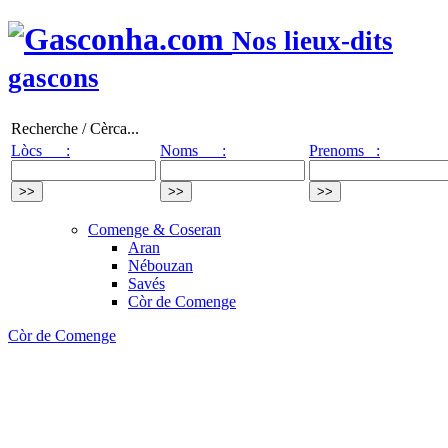
Nos lieux-dits
gascons
Recherche / Cèrca...
Lòcs :
Noms :
Prenoms :
Comenge & Coseran
Aran
Nébouzan
Savés
Còr de Comenge
Còr de Comenge