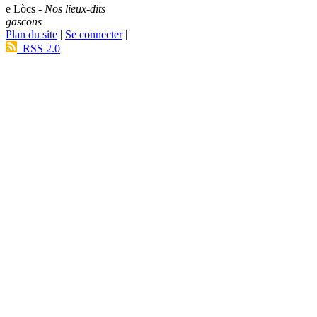
e Lòcs -
Nos lieux-dits
gascons
Plan du site
|
Se connecter
|
RSS 2.0