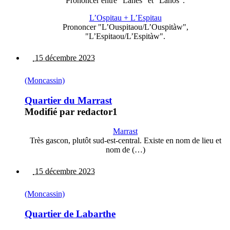
Prononcer entre "Lanes" et "Lànos".
L’Ospitau + L’Espitau
Prononcer "L’Ouspitaou/L’Ouspitàw",
"L’Espitaou/L’Espitàw".
15 décembre 2023
(Moncassin)
Quartier du Marrast
Modifié par redactor1
Marrast
Très gascon, plutôt sud-est-central. Existe en nom de lieu et
nom de (…)
15 décembre 2023
(Moncassin)
Quartier de Labarthe