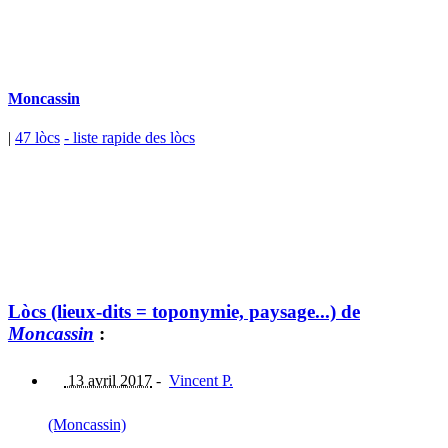
Moncassin
|
47 lòcs
- liste rapide des lòcs
Lòcs (lieux-dits = toponymie, paysage...) de
Moncassin
:
13 avril 2017
-
Vincent P.
(Moncassin)