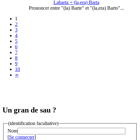
Labarta + (la,era) Barta
Prononcer entre "(la) Barte" et "(la,era) Barto"...
1
2
3
4
5
6
7
8
9
10
∞
Un gran de sau ?
(identification facultative)
Nom
[
Se connecter
]