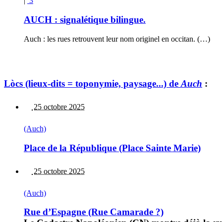
|
3
AUCH : signalétique bilingue.
Auch : les rues retrouvent leur nom originel en occitan. (…)
Lòcs (lieux-dits = toponymie, paysage...) de
Auch
:
25 octobre 2025
(Auch)
Place de la République (Place Sainte Marie)
25 octobre 2025
(Auch)
Rue d’Espagne (Rue Camarade ?)