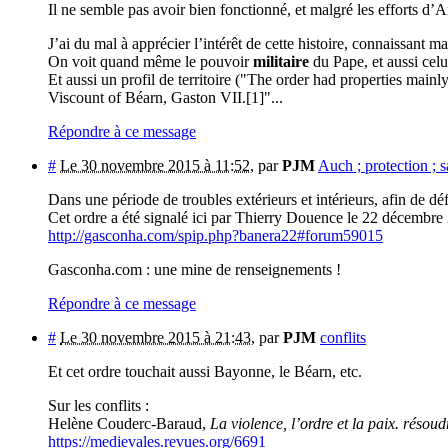
Il ne semble pas avoir bien fonctionné, et malgré les efforts 
J’ai du mal à apprécier l’intérêt de cette histoire, connaissant 
On voit quand même le pouvoir
militaire
du Pape, et aussi cel
Et aussi un profil de territoire ("The order had properties main
Viscount of Béarn, Gaston VII.[1]"...
Répondre à ce message
#
Le 30 novembre 2015 à 11:52
,
par
PJM
Auch ; protection ; s
Dans une période de troubles extérieurs et intérieurs, afin de dé
Cet ordre a été signalé ici par Thierry Douence le 22 décembre 
http://gasconha.com/spip.php?banera22#forum59015
Gasconha.com : une mine de renseignements !
Répondre à ce message
#
Le 30 novembre 2015 à 21:43
,
par
PJM
conflits
Et cet ordre touchait aussi Bayonne, le Béarn, etc.
Sur les conflits :
Helène Couderc-Baraud,
La violence, l’ordre et la paix. résou
https://medievales.revues.org/6691