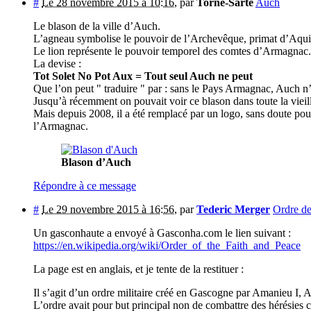
#
Le 28 novembre 2015 à 10:16
,
par
Torné-Sarte
Auch
Le blason de la ville d’Auch.
L’agneau symbolise le pouvoir de l’Archevêque, primat d’Aqui
Le lion représente le pouvoir temporel des comtes d’Armagnac.
La devise :
Tot Solet No Pot Aux = Tout seul Auch ne peut
Que l’on peut " traduire " par : sans le Pays Armagnac, Auch n’e
Jusqu’à récemment on pouvait voir ce blason dans toute la viei
Mais depuis 2008, il a été remplacé par un logo, sans doute pou
l’Armagnac.
Blason d’Auch
Répondre à ce message
#
Le 29 novembre 2015 à 16:56
,
par
Tederic Merger
Ordre de 
Un gasconhaute a envoyé à Gasconha.com le lien suivant :
https://en.wikipedia.org/wiki/Order_of_the_Faith_and_Peace
La page est en anglais, et je tente de la restituer :
Il s’agit d’un ordre militaire créé en Gascogne par Amanieu I
L’ordre avait pour but principal non de combattre des hérésies