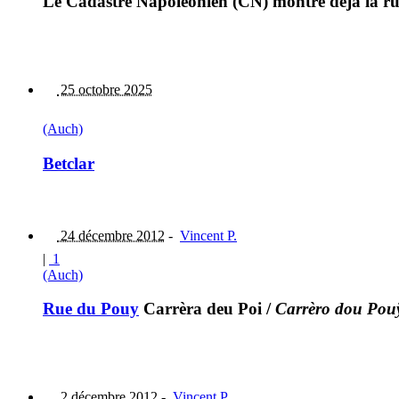
Le Cadastre Napoléonien (CN) montre déjà la rue
25 octobre 2025
(Auch)
Betclar
24 décembre 2012
-
Vincent P.
|
1
(Auch)
Rue du Pouy
Carrèra deu Poi
/
Carrèro dou Pou
2 décembre 2012
-
Vincent P.