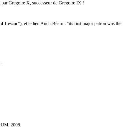
s par Gregoire X, successeur de Gregoire IX !
nd Lescar
"), et le lien Auch-Béarn : "its first major patron was the
 :
PUM, 2008.