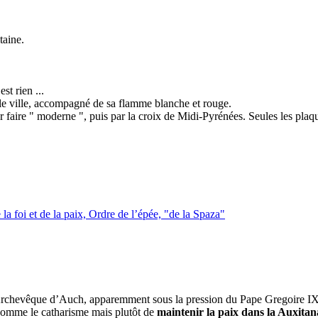
taine.
st rien ...
lle ville, accompagné de sa flamme blanche et rouge.
r faire " moderne ", puis par la croix de Midi-Pyrénées. Seules les pla
la foi et de la paix, Ordre de l’épée, "de la Spaza"
, Archevêque d’Auch, apparemment sous la pression du Pape Gregoire IX
 comme le catharisme mais plutôt de
maintenir la paix dans la Auxita