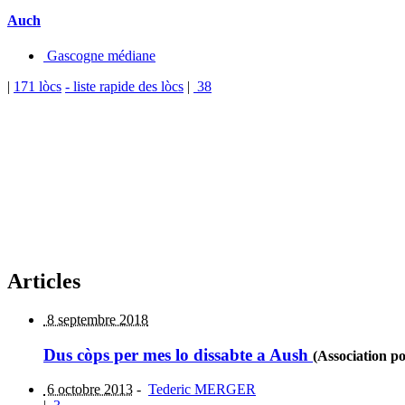
Auch
Gascogne médiane
|
171 lòcs
- liste rapide des lòcs
|
38
Articles
8 septembre 2018
Dus còps per mes lo dissabte a Aush
(Association p
6 octobre 2013
-
Tederic MERGER