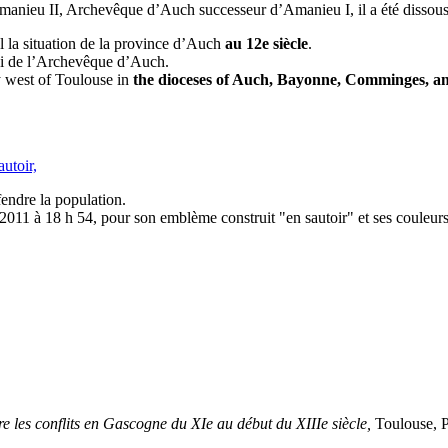
d’Amanieu II, Archevêque d’Auch successeur d’Amanieu I, il a été dissou
mal la situation de la province d’Auch
au 12e siècle
.
ui de l’Archevêque d’Auch.
ly west of Toulouse in
the dioceses of Auch, Bayonne, Comminges, a
autoir,
fendre la population.
2011 à 18 h 54, pour son emblème construit "en sautoir" et ses couleurs
dre les conflits en Gascogne du XIe au début du XIIIe siècle,
Toulouse, 