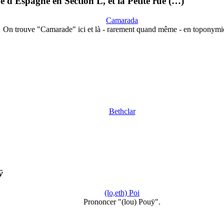
 d'Espagne en Section L, et la Petite rue (…)
Camarada
On trouve "Camarade" ici et là - rarement quand même - en toponym
Bethclar
ÿ
(lo,eth) Poi
Prononcer "(lou) Pouÿ".