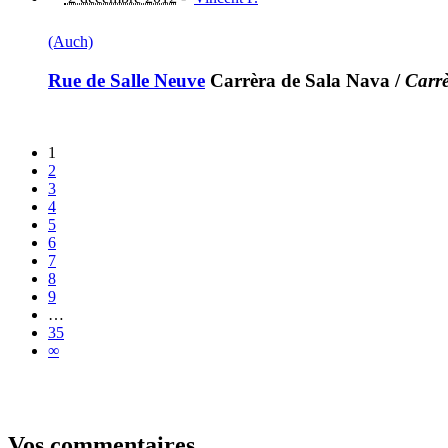
(Auch)
Rue de Salle Neuve
Carrèra de Sala Nava
/
Carr
1
2
3
4
5
6
7
8
9
…
35
∞
Vos commentaires