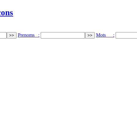
cons
Prenoms :
Mots :