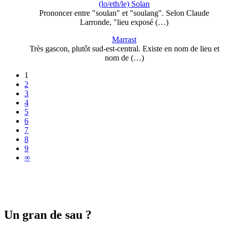
(lo/eth/le) Solan
Prononcer entre "soulan" et "soulang". Selon Claude
Larronde, "lieu exposé (…)
Marrast
Très gascon, plutôt sud-est-central. Existe en nom de lieu et
nom de (…)
1
2
3
4
5
6
7
8
9
∞
Un gran de sau ?