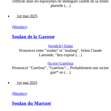
Difficile dans les toponymes de distinguer castèth de sa forme
plurielle (…)
1er mai 2025
(Monties)
Soulan de la Garosse
(lo/eth/le) Solan
Prononcer entre "soulan" et "soulang". Selon Claude
Larronde, "lieu exposé (…)
(la,era) Garròssa
Prononcer "Garròsse", "Garròsso"... Probablement une racine
garr* en (…)
1er mai 2025
(Monties)
Soulan du Marrast