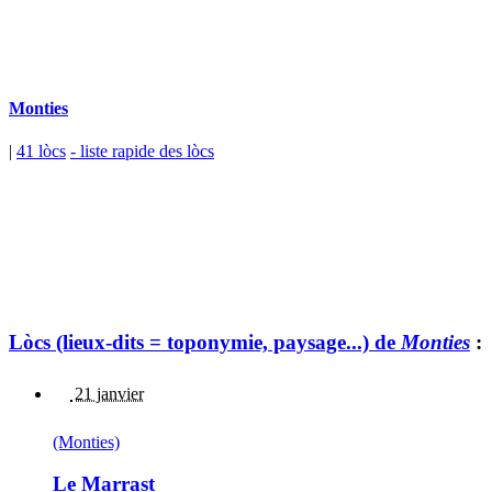
Monties
|
41 lòcs
- liste rapide des lòcs
Lòcs (lieux-dits = toponymie, paysage...) de
Monties
:
21 janvier
(Monties)
Le Marrast