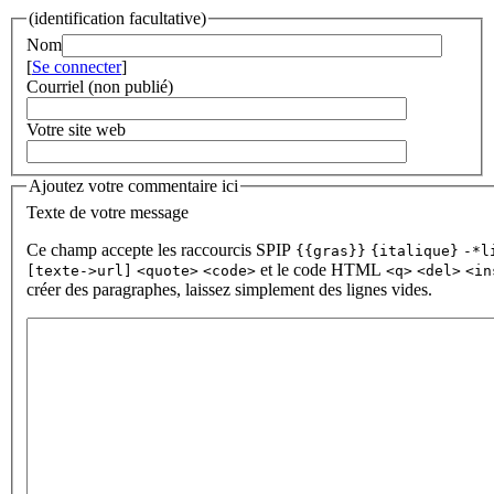
(identification facultative)
Nom
[
Se connecter
]
Courriel (non publié)
Votre site web
Ajoutez votre commentaire ici
Texte de votre message
Ce champ accepte les raccourcis SPIP
{{gras}}
{italique}
-*l
et le code HTML
[texte->url]
<quote>
<code>
<q>
<del>
<in
créer des paragraphes, laissez simplement des lignes vides.