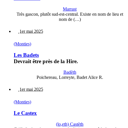
Marrast
Très gascon, plutôt sud-est-central. Existe en nom de lieu et
nom de (…)
1er mai 2025
(Monties)
Les Badets
Devrait être près de la Hire.
Badèth
Poichereau, Lorreyte, Badet Alice R.
1er mai 2025
(Monties)
Le Castex
(lo,eth) Castèth