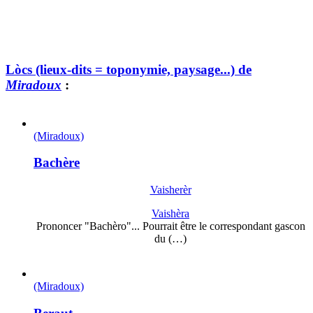
Lòcs (lieux-dits = toponymie, paysage...) de
Miradoux
:
(Miradoux)
Bachère
Vaisherèr
Vaishèra
Prononcer "Bachèro"... Pourrait être le correspondant gascon
du (…)
(Miradoux)