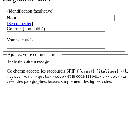
(identification facultative)
Nom
[
Se connecter
]
Courriel (non publié)
Votre site web
Ajoutez votre commentaire ici
Texte de votre message
Ce champ accepte les raccourcis SPIP
{{gras}}
{italique}
-*l
et le code HTML
[texte->url]
<quote>
<code>
<q>
<del>
<in
créer des paragraphes, laissez simplement des lignes vides.