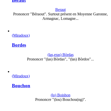
Beraut
Beraut
Prononcer "Béraout". Surtout présent en Moyenne Garonne,
Armagnac, Lomagne...
(Miradoux)
Bordes
(las,eras) Bòrdas
Prononcer "(las) Bòrdas", "(las) Bòrdos"...
(Miradoux)
Bouchon
(lo) Boishon
Prononcer "(lou) Bouchou(ng)".