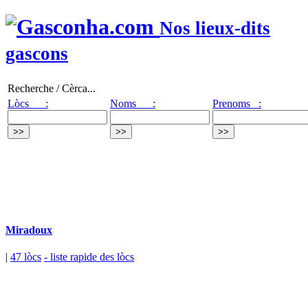
Nos lieux-dits
gascons
Recherche / Cèrca...
Lòcs :
Noms :
Prenoms :
Miradoux
|
47 lòcs
- liste rapide des lòcs