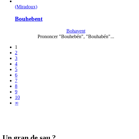
(Miradoux)
Bouhebent
Bohavent
Prononcer "Bouhebén", "Bouhabén"...
1
2
3
4
5
6
7
8
9
10
∞
Un gran de sau ?