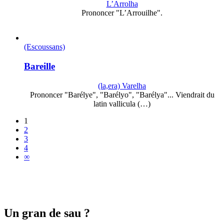
L’Arrolha
Prononcer "L’Arrouilhe".
(Escoussans)
Bareille
(la,era) Varelha
Prononcer "Barélye", "Barélyo", "Barélya"... Viendrait du
latin vallicula (…)
1
2
3
4
∞
Un gran de sau ?