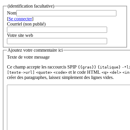
(identification facultative)
Nom
[
Se connecter
]
Courriel (non publié)
Votre site web
Ajoutez votre commentaire ici
Texte de votre message
Ce champ accepte les raccourcis SPIP
{{gras}}
{italique}
-*l
et le code HTML
[texte->url]
<quote>
<code>
<q>
<del>
<in
créer des paragraphes, laissez simplement des lignes vides.