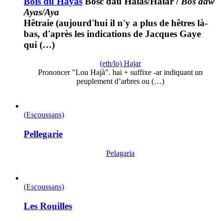
Bois du Hayas
Bòsc dau Haiàs/Haiar
/
Bos daw
Ayas/Aya
Hêtraie (aujourd'hui il n'y a plus de hêtres là-
bas, d'après les indications de Jacques Gaye
qui (…)
(eth/lo) Hajar
Prononcer "Lou Hajà". hai + suffixe -ar indiquant un
peuplement d’arbres ou (…)
(Escoussans)
Pellegarie
Pelagaria
(Escoussans)
Les Rouilles