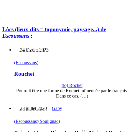
Lòcs (lieux-dits = toponymie, paysage...) de
Escoussans
:
24 février 2025
(Escoussans)
Rouchet
(lo) Rochet
Pourrait être une forme de Roquet influencée par le français.
Dans ce cas, (…)
28 juillet 2020
-
Gaby
(Escoussans)
(Soulignac)