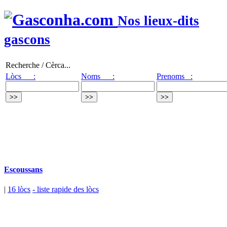
Nos lieux-dits
gascons
Recherche / Cèrca...
Lòcs :
Noms :
Prenoms :
Escoussans
|
16 lòcs
- liste rapide des lòcs