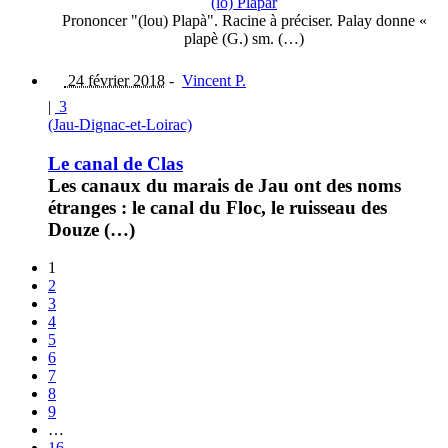
(lo) Plapar
Prononcer "(lou) Plapà". Racine à préciser. Palay donne «
plapè (G.) sm. (…)
24 février 2018
-
Vincent P.
|
3
(Jau-Dignac-et-Loirac)
Le canal de Clas
Les canaux du marais de Jau ont des noms
étranges : le canal du Floc, le ruisseau des
Douze (…)
1
2
3
4
5
6
7
8
9
…
16