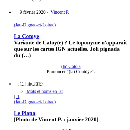
9 février 2020
-
Vincent P.
(Jau-Dignac-et-Loirac)
La Cotoye
Variante de Catoy(e) ? Le toponyme n'apparaît
que sur les cartes IGN actuelles. Joli pignada
du (…)
(la) Cotòia
Prononcer "(la) Coutòÿe".
11 juin 2019
Mots et noms en -ar
|
1
(Jau-Dignac-et-Loirac)
Le Plapa
[Photo de Vincent P. : janvier 2020]