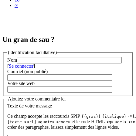
∞
Un gran de sau ?
(identification facultative)
Nom
[
Se connecter
]
Courriel (non publié)
Votre site web
Ajoutez votre commentaire ici
Texte de votre message
Ce champ accepte les raccourcis SPIP
{{gras}}
{italique}
-*l
et le code HTML
[texte->url]
<quote>
<code>
<q>
<del>
<in
créer des paragraphes, laissez simplement des lignes vides.