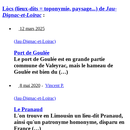
Lòcs (lieux-dits = toponymie, paysage...) de
Jau-
Dignac-et-Loirac
:
12 mars 2025
(Jau-Dignac-et-Loirac)
Port de Goulée
Le port de Goulée est en grande partie
commune de Valeyrac, mais le hameau de
Goulée est bien du (…)
8 mai 2020
-
Vincent P.
(Jau-Dignac-et-Loirac)
Le Pranaud
L'on trouve en Limousin un lieu-dit Pranaud,
ainsi qu'un patronyme homonyme, disparu en
France (…)