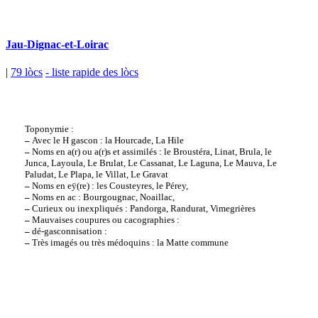
Jau-Dignac-et-Loirac
|
79 lòcs
- liste rapide des lòcs
Toponymie :
–
Avec le H gascon : la Hourcade, La Hile
–
Noms en a(r) ou a(r)s et assimilés : le Broustéra, Linat, Brula, le
Junca, Layoula, Le Brulat, Le Cassanat, Le Laguna, Le Mauva, Le
Paludat, Le Plapa, le Villat, Le Gravat
–
Noms en eÿ(re) : les Cousteyres, le Pérey,
–
Noms en ac : Bourgougnac, Noaillac,
–
Curieux ou inexpliqués : Pandorga, Randurat, Vimegrières
–
Mauvaises coupures ou cacographies :
–
dé-gasconnisation :
–
Très imagés ou très médoquins : la Matte commune