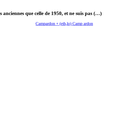
 anciennes que celle de 1950, et ne suis pas (…)
Campardon + (eth,lo) Camp ardon