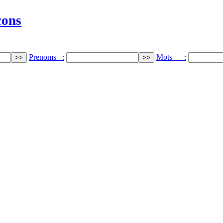
cons
Prenoms :
Mots :