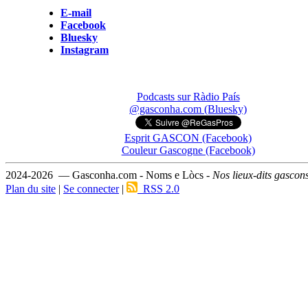
E-mail
Facebook
Bluesky
Instagram
Podcasts sur Ràdio País
@gasconha.com (Bluesky)
Esprit GASCON (Facebook)
Couleur Gascogne (Facebook)
2024-2026 — Gasconha.com - Noms e Lòcs -
Nos lieux-dits gascon
Plan du site
|
Se connecter
|
RSS 2.0