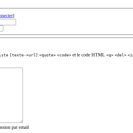
nnecter
]
et le code HTML
iste
[texte->url]
<quote>
<code>
<q>
<del>
<i
ssion par email