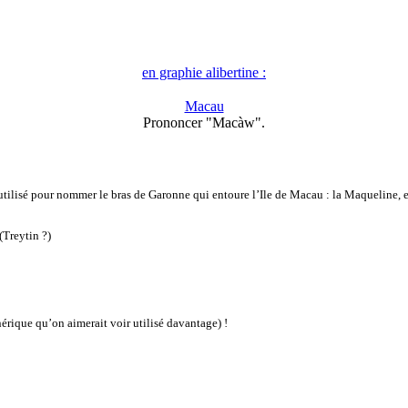
en graphie alibertine :
Macau
Prononcer "Macàw".
t utilisé pour nommer le bras de Garonne qui entoure l’Ile de Macau : la Maqueline, e
(Treytin ?)
ique qu’on aimerait voir utilisé davantage) !