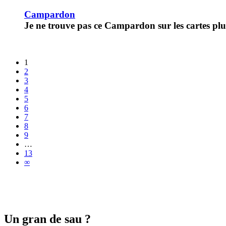
Campardon
Je ne trouve pas ce Campardon sur les cartes plus
1
2
3
4
5
6
7
8
9
…
13
∞
Un gran de sau ?