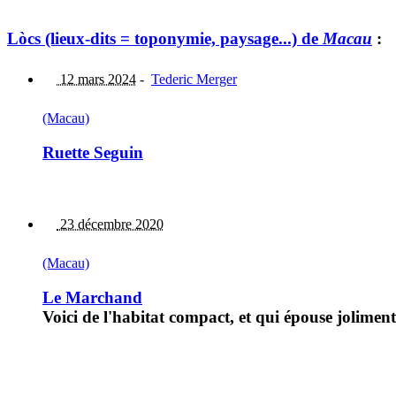
Lòcs (lieux-dits = toponymie, paysage...) de
Macau
:
12 mars 2024
-
Tederic Merger
(Macau)
Ruette Seguin
23 décembre 2020
(Macau)
Le Marchand
Voici de l'habitat compact, et qui épouse jolimen