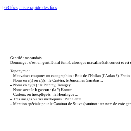
|
63 lòcs
- liste rapide des lòcs
Gentilé : macaudais
Dommage : c’est un gentilé mal formé, alors que
macalin
était correct et es
Toponymie :
–
Mauvaises coupures ou cacographies : Bois de l’Hollan (l’Aulan ?), Fretin 
–
Noms en a(r) ou a(r)s : le Castéra, le Junca, les Garrabas ...
–
Noms en eÿ(re) : le Plantey, Tamigey...
–
Noms avec le h gascon : (la ?) Haoure
–
Curieux ou inexpliqués : la Houringue ...
–
Très imagés ou très médoquins : Pichelèbre
–
Mention spéciale pour le Caminot de Sauve (caminot : un nom de voie génér