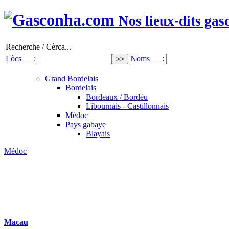
Nos lieux-dits gas
Recherche / Cèrca...
Lòcs :
Noms :
Grand Bordelais
Bordelais
Bordeaux / Bordèu
Libournais - Castillonnais
Médoc
Pays gabaye
Blayais
Médoc
Macau