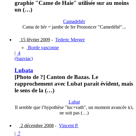
graphie "Came de Haie" utilisée sur au moins
un (…)
Camadehèr
Cama de hèr = jambe de fer Prononcer "Camedéhè"...
15 février 2009
-
Tederic Merger
Borde vasconne
|
4
(Sauviac)
Lubata
[Photo de ?] Canton de Bazas. Le
rapprochement avec Lubat parait évident, mais
le sens de la (…)
Lubat
Il semble que l’hypothèse "luc+vath", un moment avancée ici,
ne soit pas (…)
2 décembre 2008
-
Vincent P.
|
7