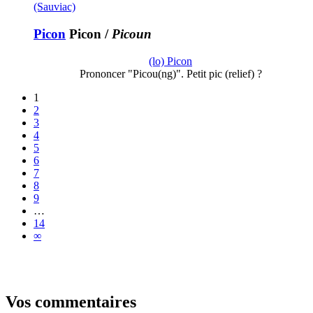
(Sauviac)
Picon
Picon
/
Picoun
(lo) Picon
Prononcer "Picou(ng)". Petit pic (relief) ?
1
2
3
4
5
6
7
8
9
…
14
∞
Vos commentaires