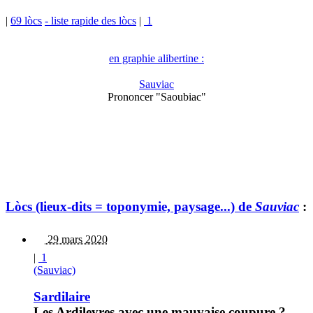
|
69 lòcs
- liste rapide des lòcs
|
1
en graphie alibertine :
Sauviac
Prononcer "Saoubiac"
Lòcs (lieux-dits = toponymie, paysage...) de
Sauviac
:
29 mars 2020
|
1
(Sauviac)
Sardilaire
Les Ardileyres avec une mauvaise coupure ?