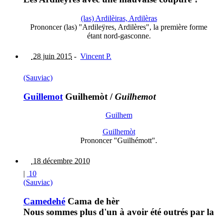
(las) Ardilèiras, Ardilèras
Prononcer (las) "Ardileÿres, Ardilères", la première forme
étant nord-gasconne.
28 juin 2015
-
Vincent P.
(Sauviac)
Guillemot
Guilhemòt
/
Guilhemot
Guilhem
Guilhemòt
Prononcer "Guilhémott".
18 décembre 2010
|
10
(Sauviac)
Camedehé
Cama de hèr
Nous sommes plus d'un à avoir été outrés par la