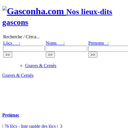
Nos lieux-dits
gascons
Recherche / Cèrca...
Lòcs :
Noms :
Prenoms :
Graves & Cernès
Graves & Cernès
Preignac
|
76 lòcs
- liste rapide des lòcs
|
3