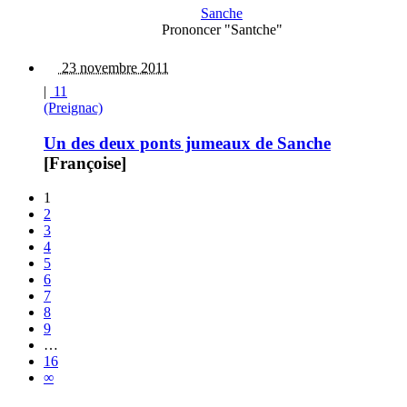
Sanche
Prononcer "Santche"
23 novembre 2011
|
11
(Preignac)
Un des deux ponts jumeaux de Sanche
[Françoise]
1
2
3
4
5
6
7
8
9
…
16
∞