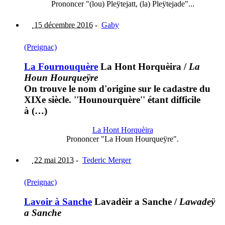
Prononcer "(lou) Pleÿtejatt, (la) Pleÿtejade"...
15 décembre 2016
-
Gaby
(Preignac)
La Fournouquère
La Hont Horquèira
/
La
Houn Hourqueÿre
On trouve le nom d'origine sur le cadastre du
XIXe siècle. ''Hounourquère'' étant difficile
à (…)
La Hont Horquèira
Prononcer "La Houn Hourqueÿre".
22 mai 2013
-
Tederic Merger
(Preignac)
Lavoir à Sanche
Lavadèir a Sanche
/
Lawadeÿ
a Sanche