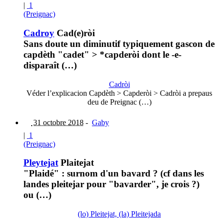
|
1
(Preignac)
Cadroy
Cad(e)ròi
Sans doute un diminutif typiquement gascon de
capdèth "cadet" > *capderòi dont le -e-
disparaît (…)
Cadròi
Véder l’explicacion Capdèth > Capderòi > Cadròi a prepaus
deu de Preignac (…)
31 octobre 2018
-
Gaby
|
1
(Preignac)
Pleytejat
Plaitejat
"Plaidé" : surnom d'un bavard ? (cf dans les
landes pleitejar pour "bavarder", je crois ?)
ou (…)
(lo) Pleitejat, (la) Pleitejada