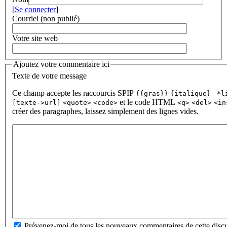
[
Se connecter
]
Courriel (non publié)
Votre site web
Ajoutez votre commentaire ici
Texte de votre message
Ce champ accepte les raccourcis SPIP
{{gras}}
{italique}
-*l
et le code HTML
[texte->url]
<quote>
<code>
<q>
<del>
<in
créer des paragraphes, laissez simplement des lignes vides.
Prévenez-moi de tous les nouveaux commentaires de cette discu