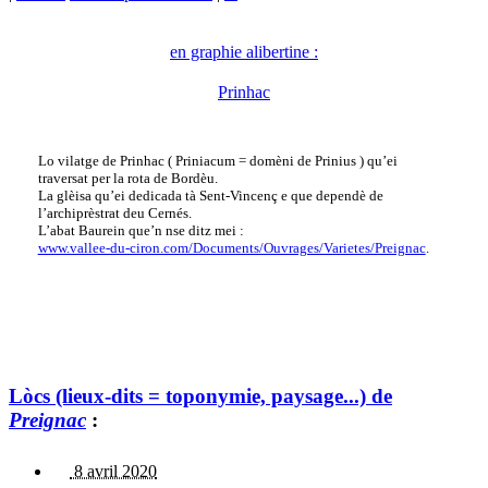
en graphie alibertine :
Prinhac
Lo vilatge de Prinhac ( Priniacum = domèni de Prinius ) qu’ei
traversat per la rota de Bordèu.
La glèisa qu’ei dedicada tà Sent-Vincenç e que dependè de
l’archiprèstrat deu Cernés.
L’abat Baurein que’n nse ditz mei :
www.vallee-du-ciron.com/Documents/Ouvrages/Varietes/Preignac
.
Lòcs (lieux-dits = toponymie, paysage...) de
Preignac
:
8 avril 2020