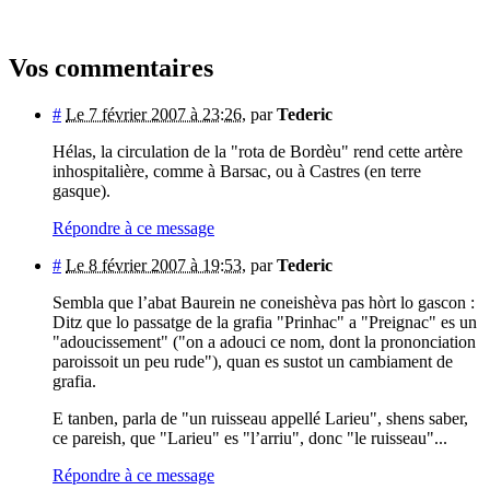
Vos commentaires
#
Le 7 février 2007 à 23:26
,
par
Tederic
Hélas, la circulation de la "rota de Bordèu" rend cette artère
inhospitalière, comme à Barsac, ou à Castres (en terre
gasque).
Répondre à ce message
#
Le 8 février 2007 à 19:53
,
par
Tederic
Sembla que l’abat Baurein ne coneishèva pas hòrt lo gascon :
Ditz que lo passatge de la grafia "Prinhac" a "Preignac" es un
"adoucissement" ("on a adouci ce nom, dont la prononciation
paroissoit un peu rude"), quan es sustot un cambiament de
grafia.
E tanben, parla de "un ruisseau appellé Larieu", shens saber,
ce pareish, que "Larieu" es "l’arriu", donc "le ruisseau"...
Répondre à ce message