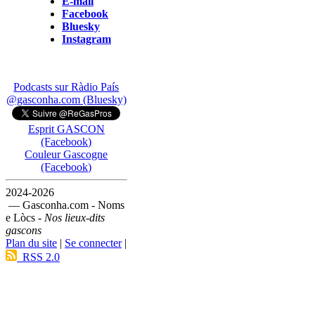
E-mail
Facebook
Bluesky
Instagram
Podcasts sur Ràdio País
@gasconha.com (Bluesky)
Esprit GASCON
(Facebook)
Couleur Gascogne
(Facebook)
2024-2026
— Gasconha.com - Noms
e Lòcs -
Nos lieux-dits
gascons
Plan du site
|
Se connecter
|
RSS 2.0