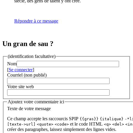
siècle, des gens de talent y ont créé.
Répondre à ce message
Un gran de sau ?
(identification facultative)
Nom
[
Se connecter
]
Courriel (non publié)
Votre site web
Ajoutez votre commentaire ici
Texte de votre message
Ce champ accepte les raccourcis SPIP
{{gras}}
{italique}
-*l
et le code HTML
[texte->url]
<quote>
<code>
<q>
<del>
<in
créer des paragraphes, laissez simplement des lignes vides.