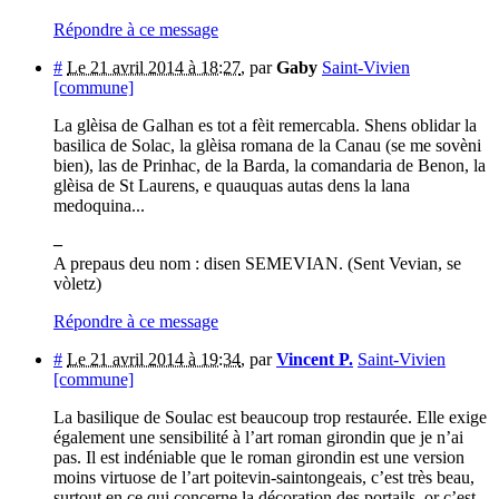
Répondre à ce message
#
Le 21 avril 2014 à 18:27
,
par
Gaby
Saint-Vivien
[commune]
La glèisa de Galhan es tot a fèit remercabla. Shens oblidar la
basilica de Solac, la glèisa romana de la Canau (se me sovèni
bien), las de Prinhac, de la Barda, la comandaria de Benon, la
glèisa de St Laurens, e quauquas autas dens la lana
medoquina...
–
A prepaus deu nom : disen SEMEVIAN. (Sent Vevian, se
vòletz)
Répondre à ce message
#
Le 21 avril 2014 à 19:34
,
par
Vincent P.
Saint-Vivien
[commune]
La basilique de Soulac est beaucoup trop restaurée. Elle exige
également une sensibilité à l’art roman girondin que je n’ai
pas. Il est indéniable que le roman girondin est une version
moins virtuose de l’art poitevin-saintongeais, c’est très beau,
surtout en ce qui concerne la décoration des portails, or c’est