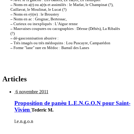
–
Noms en a(r) ou a(r)s et assimilés : le Marlat, le Champinat (?),
Caillavat, le Moulinat, le Lucat (?)
–
Noms en eÿ(re) : le Broustey
–
Noms en ac : Grognac, Bertessac,
–
Curieux ou inexpliqués : L’Aigue renne
–
Mauvaises coupures ou cacographies : Déesse (Déhès), La Ribalès
(?)
–
dé-gasconnisation abusive :
–
Très imagés ou très médoquins : Lou Puscayre, Camparédon
–
Forme "lane" rare en Médoc : Barrail des Lanes
Articles
6 novembre 2011
Proposition de panèu L.E.N.G.O.N pour Saint-
Vivien
Tederic M.
l.e.n.g.o.n