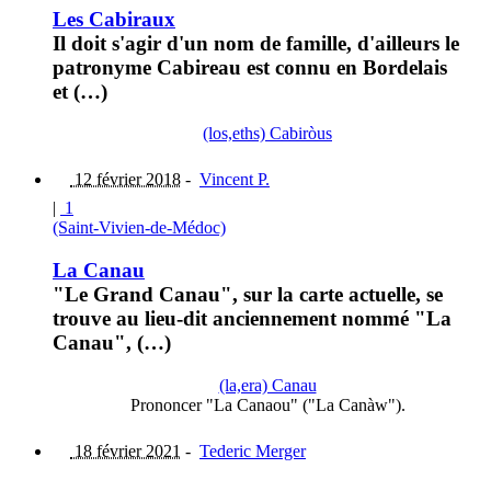
Les Cabiraux
Il doit s'agir d'un nom de famille, d'ailleurs le
patronyme Cabireau est connu en Bordelais
et (…)
(los,eths) Cabiròus
12 février 2018
-
Vincent P.
|
1
(Saint-Vivien-de-Médoc)
La Canau
"Le Grand Canau", sur la carte actuelle, se
trouve au lieu-dit anciennement nommé "La
Canau", (…)
(la,era) Canau
Prononcer "La Canaou" ("La Canàw").
18 février 2021
-
Tederic Merger