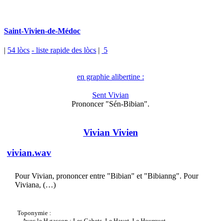
Saint-Vivien-de-Médoc
|
54 lòcs
- liste rapide des lòcs
|
5
en graphie alibertine :
Sent Vivian
Prononcer "Sén-Bibian".
Vivian Vivien
vivian.wav
Pour Vivian, prononcer entre "Bibian" et "Bibianng". Pour
Viviana, (…)
Toponymie :
–
Avec le H gascon : Les Gahets, Le Hayet, Le Hourquet