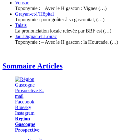
Vensac
Toponymie : – Avec le H gascon : Vignes (…)
Grayan-et-l’Hôpital
Toponymie : pour goûter à sa gasconitat, (…)
Talais
La prononciation locale relevée par BBF est (…)
Jau-Dignac-et-Loirac
Toponymie : – Avec le H gascon : la Hourcade, (…)
Sommaire Articles
Région
Gascogne
Prospective