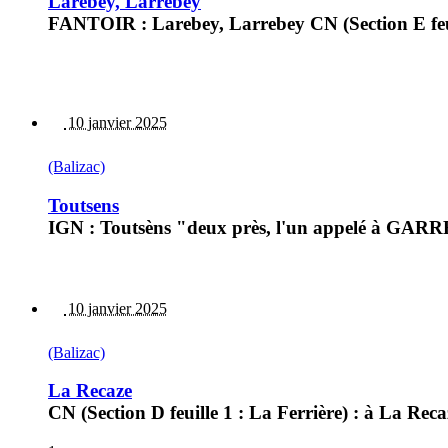
Larebey, Larrebey
FANTOIR : Larebey, Larrebey CN (Section E feuil
10 janvier 2025
(Balizac)
Toutsens
IGN : Toutsèns "deux près, l'un appelé à GARR
10 janvier 2025
(Balizac)
La Recaze
CN (Section D feuille 1 : La Ferrière) : à La Reca