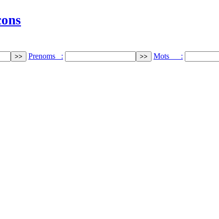
cons
Prenoms :
Mots :