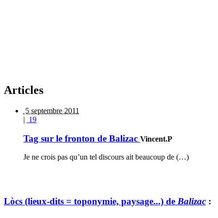
Articles
5 septembre 2011
|
19
Tag sur le fronton de Balizac
Vincent.P
Je ne crois pas qu’un tel discours ait beaucoup de (…)
Lòcs (lieux-dits = toponymie, paysage...) de
Balizac
: