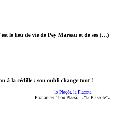
est le lieu de vie de Pey Marsau et de ses (…)
on à la cédille : son oubli change tout !
lo Plaçòt, la Plaçòta
Prononcer "Lou Plassòt", "la Plassòte"...