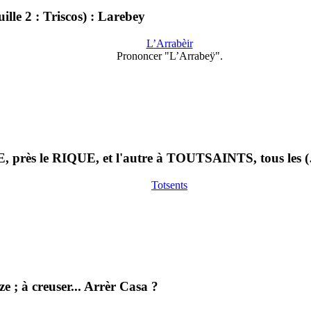
le 2 : Triscos) : Larebey
L’Arrabèir
Prononcer "L’Arrabeÿ".
E, près le RIQUE, et l'autre à TOUTSAINTS, tous les 
Totsents
ze ; à creuser... Arrèr Casa ?