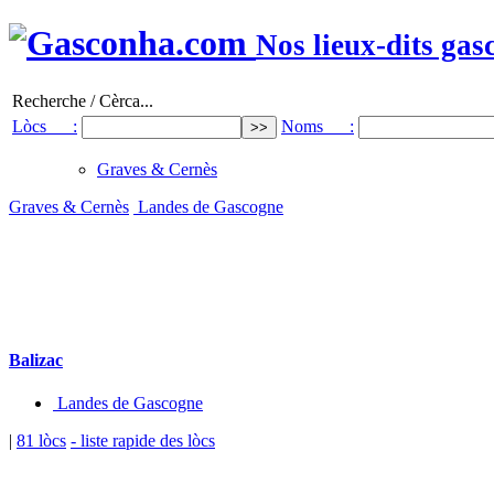
Nos lieux-dits gas
Recherche / Cèrca...
Lòcs :
Noms :
Graves & Cernès
Graves & Cernès
Landes de Gascogne
Balizac
Landes de Gascogne
|
81 lòcs
- liste rapide des lòcs