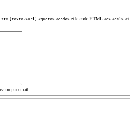
et le code HTML
iste
[texte->url]
<quote>
<code>
<q>
<del>
<i
ssion par email