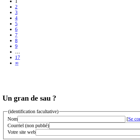
1
2
3
4
5
6
7
8
9
…
17
∞
Un gran de sau ?
(identification facultative)
Nom
[
Se co
Courriel (non publié)
Votre site web