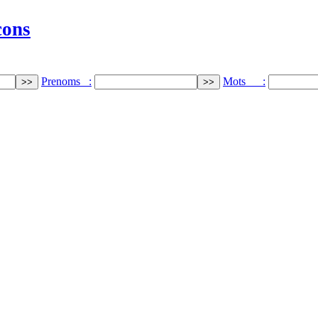
cons
Prenoms :
Mots :