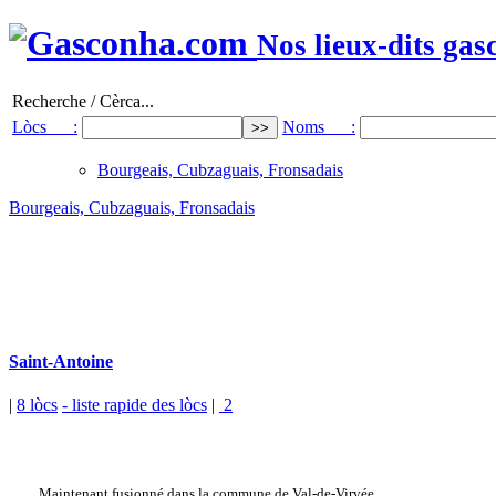
Nos lieux-dits gas
Recherche / Cèrca...
Lòcs :
Noms :
Bourgeais, Cubzaguais, Fronsadais
Bourgeais, Cubzaguais, Fronsadais
Saint-Antoine
|
8 lòcs
- liste rapide des lòcs
|
2
Maintenant fusionné dans la commune de Val-de-Virvée.