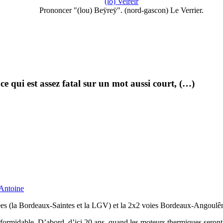
(lo) Veirèir
Prononcer "(lou) Beÿreÿ". (nord-gascon) Le Verrier.
ce qui est assez fatal sur un mot aussi court, (…)
-Antoine
rées (la Bordeaux-Saintes et la LGV) et la 2x2 voies Bordeaux-Angoulême
ut formidable. D’abord, d’ici 20 ans, quand les moteurs thermiques seront 