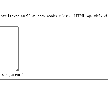
et le code HTML
iste
[texte->url]
<quote>
<code>
<q>
<del>
<i
ssion par email