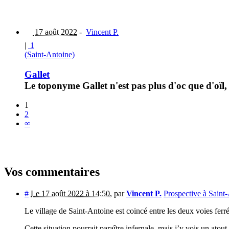
17 août 2022
-
Vincent P.
|
1
(Saint-Antoine)
Gallet
Le toponyme Gallet n'est pas plus d'oc que d'oïl, 
1
2
∞
Vos commentaires
#
Le 17 août 2022 à 14:50
,
par
Vincent P.
Prospective à Saint
Le village de Saint-Antoine est coincé entre les deux voies fer
Cette situation pourrait paraître infernale, mais j’y vois un ato