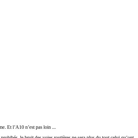
. Et l’A10 n’est pas loin ...
prohibés, le bruit des voies routières ne sera plus du tout celui qu’ont