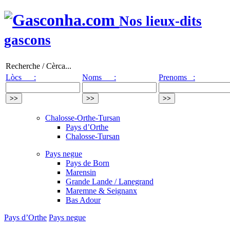
Nos lieux-dits
gascons
Recherche / Cèrca...
Lòcs :
Noms :
Prenoms :
Chalosse-Orthe-Tursan
Pays d’Orthe
Chalosse-Tursan
Pays negue
Pays de Born
Marensin
Grande Lande / Lanegrand
Maremne & Seignanx
Bas Adour
Pays d’Orthe
Pays negue