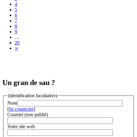
4
5
6
7
8
9
…
20
∞
Un gran de sau ?
(identification facultative)
Nom
[
Se connecter
]
Courriel (non publié)
Votre site web