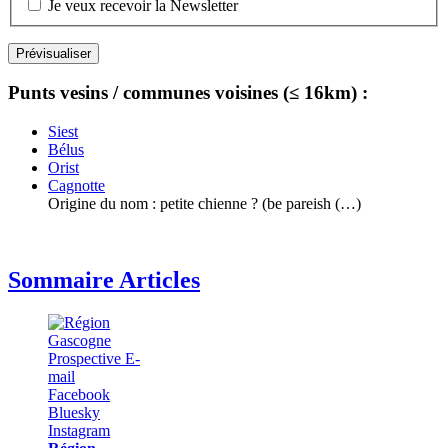
Je veux recevoir la Newsletter
Punts vesins / communes voisines (≤ 16km) :
Siest
Bélus
Orist
Cagnotte
Origine du nom : petite chienne ? (be pareish (…)
Sommaire Articles