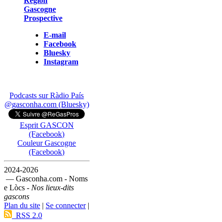
Région
Gascogne
Prospective
E-mail
Facebook
Bluesky
Instagram
Podcasts sur Ràdio País
@gasconha.com (Bluesky)
Esprit GASCON
(Facebook)
Couleur Gascogne
(Facebook)
2024-2026
— Gasconha.com - Noms
e Lòcs -
Nos lieux-dits
gascons
Plan du site
|
Se connecter
|
RSS 2.0