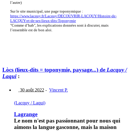
l’autre)
Sur le site municipal, une page toponymique :
https://www.lacquy.fr/Lacquy/DECOUVRIR-LACQUY/Histoire-de-
LACQUY-et-de-ses-lieux-dits-Toponymie
"Comme d’hab", les explications données sont à discuter, mais
l’ensemble est de bon aloi.
Lòcs (lieux-dits = toponymie, paysage...) de
Lacquy /
Laqui
:
30 août 2022
-
Vincent P.
(Lacquy / Laqui)
Lagrange
Le nom n'est pas passionnant pour nous qui
aimons la langue gasconne, mais la maison