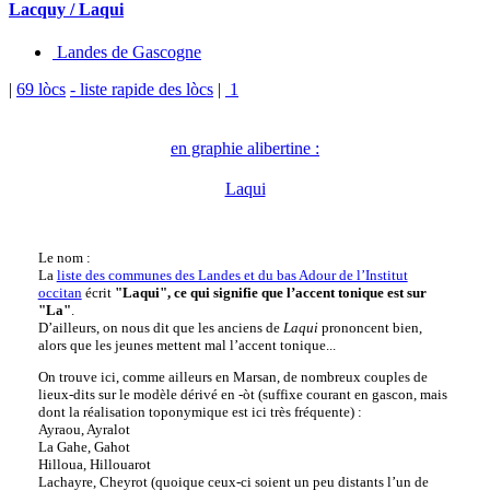
Lacquy / Laqui
Landes de Gascogne
|
69 lòcs
- liste rapide des lòcs
|
1
en graphie alibertine :
Laqui
Le nom :
La
liste des communes des Landes et du bas Adour de l’Institut
occitan
écrit
"Laqui", ce qui signifie que l’accent tonique est sur
"La"
.
D’ailleurs, on nous dit que les anciens de
Laqui
prononcent bien,
alors que les jeunes mettent mal l’accent tonique...
On trouve ici, comme ailleurs en Marsan, de nombreux couples de
lieux-dits sur le modèle dérivé en -òt (suffixe courant en gascon, mais
dont la réalisation toponymique est ici très fréquente) :
Ayraou, Ayralot
La Gahe, Gahot
Hilloua, Hillouarot
Lachayre, Cheyrot (quoique ceux-ci soient un peu distants l’un de