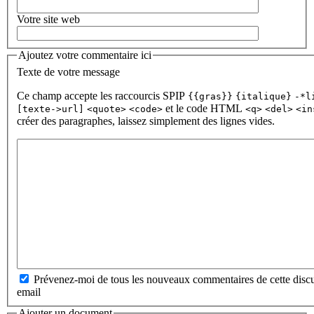
Votre site web
Ajoutez votre commentaire ici
Texte de votre message
Ce champ accepte les raccourcis SPIP
{{gras}}
{italique}
-*l
et le code HTML
[texte->url]
<quote>
<code>
<q>
<del>
<in
créer des paragraphes, laissez simplement des lignes vides.
Prévenez-moi de tous les nouveaux commentaires de cette discu
email
Ajouter un document