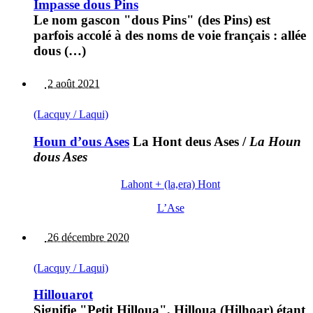
Impasse dous Pins
Le nom gascon "dous Pins" (des Pins) est
parfois accolé à des noms de voie français : allée
dous (…)
2 août 2021
(Lacquy / Laqui)
Houn d’ous Ases
La Hont deus Ases
/
La Houn
dous Ases
Lahont + (la,era) Hont
L’Ase
26 décembre 2020
(Lacquy / Laqui)
Hillouarot
Signifie "Petit Hilloua", Hilloua (Hilhoar) étant