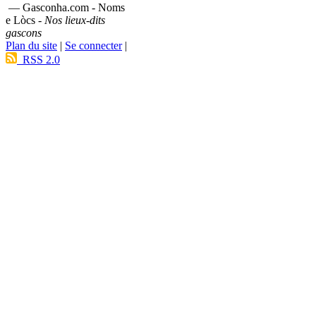
— Gasconha.com - Noms
e Lòcs -
Nos lieux-dits
gascons
Plan du site
|
Se connecter
|
RSS 2.0