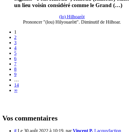
un lieu voisin considéré comme le Grand (…)
(lo) Hilhoaròt
Prononcer "(lou) Hilyouaròtt". Diminutif de Hilhoar.
1
2
3
4
5
6
7
8
9
…
14
∞
Vos commentaires
#
Le 30 août 2022 à 10:19
,
par
Vincent P.
Lacquyfaction