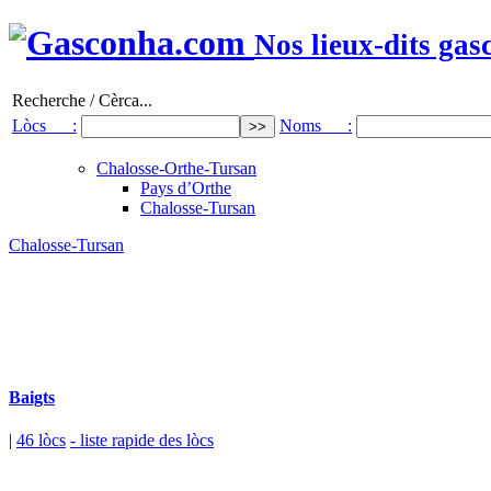
Nos lieux-dits gas
Recherche / Cèrca...
Lòcs :
Noms :
Chalosse-Orthe-Tursan
Pays d’Orthe
Chalosse-Tursan
Chalosse-Tursan
Baigts
|
46 lòcs
- liste rapide des lòcs