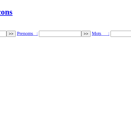
cons
Prenoms :
Mots :