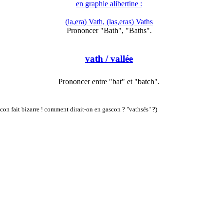
en graphie alibertine :
(la,era) Vath, (las,eras) Vaths
Prononcer "Bath", "Baths".
vath
/ vallée
Prononcer entre "bat" et "batch".
con fait bizarre ! comment dirait-on en gascon ? "vathsés" ?)