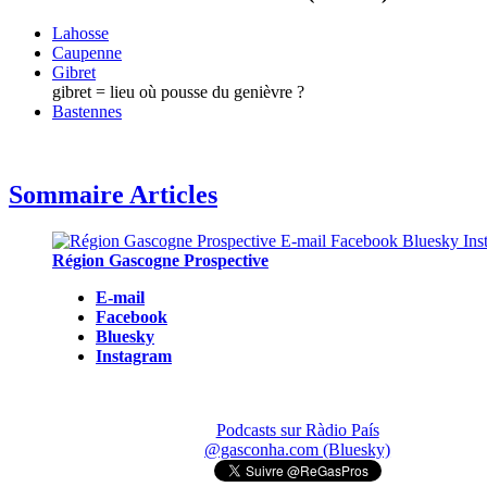
Lahosse
Caupenne
Gibret
gibret = lieu où pousse du genièvre ?
Bastennes
Sommaire Articles
Région Gascogne Prospective
E-mail
Facebook
Bluesky
Instagram
Podcasts sur Ràdio País
@gasconha.com (Bluesky)