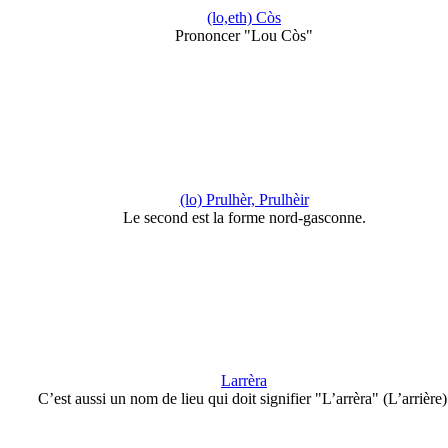
(lo,eth) Còs
Prononcer "Lou Còs"
(lo) Prulhèr, Prulhèir
Le second est la forme nord-gasconne.
Larrèra
C’est aussi un nom de lieu qui doit signifier "L’arrèra" (L’arrière)