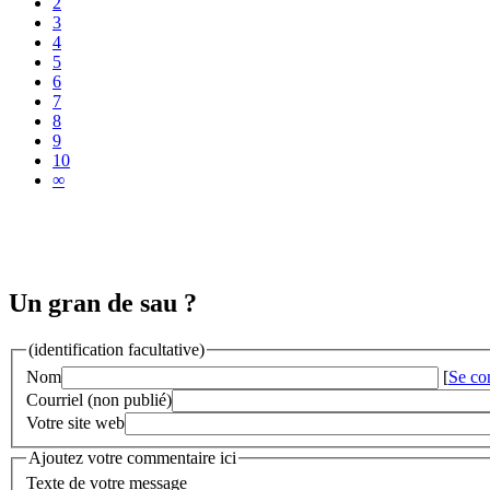
2
3
4
5
6
7
8
9
10
∞
Un gran de sau ?
(identification facultative)
Nom
[
Se co
Courriel (non publié)
Votre site web
Ajoutez votre commentaire ici
Texte de votre message