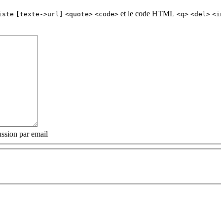
et le code HTML
iste
[texte->url]
<quote>
<code>
<q>
<del>
<i
ssion par email