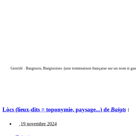
Gentilé : Baigtsois, Baigtsoises. (une terminaison française sur un nom si gas
Lòcs (lieux-dits = toponymie, paysage...) de
Baigts
:
19 novembre 2024