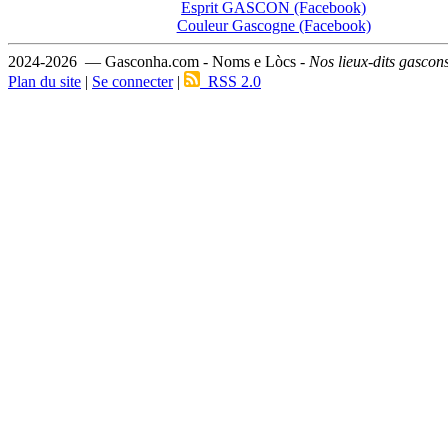
Esprit GASCON (Facebook)
Couleur Gascogne (Facebook)
2024-2026 — Gasconha.com - Noms e Lòcs -
Nos lieux-dits gascon
Plan du site
|
Se connecter
|
RSS 2.0