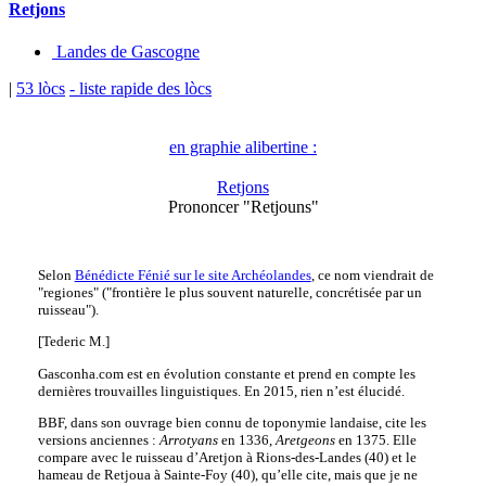
Retjons
Landes de Gascogne
|
53 lòcs
- liste rapide des lòcs
en graphie alibertine :
Retjons
Prononcer "Retjouns"
Selon
Bénédicte Fénié sur le site Archéolandes
, ce nom viendrait de
"regiones" ("frontière le plus souvent naturelle, concrétisée par un
ruisseau").
[Tederic M.]
Gasconha.com est en évolution constante et prend en compte les
dernières trouvailles linguistiques. En 2015, rien n’est élucidé.
BBF, dans son ouvrage bien connu de toponymie landaise, cite les
versions anciennes :
Arrotyans
en 1336,
Aretgeons
en 1375. Elle
compare avec le ruisseau d’Aretjon à Rions-des-Landes (40) et le
hameau de Retjoua à Sainte-Foy (40), qu’elle cite, mais que je ne