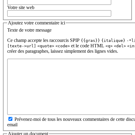
Votre site web
Ajoutez votre commentaire ici
Texte de votre message
Ce champ accepte les raccourcis SPIP
{{gras}}
{italique}
-*l
et le code HTML
[texte->url]
<quote>
<code>
<q>
<del>
<in
créer des paragraphes, laissez simplement des lignes vides.
Prévenez-moi de tous les nouveaux commentaires de cette discu
email
Ajouter un document