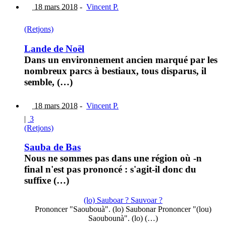
18 mars 2018
-
Vincent P.
(Retjons)
Lande de Noël
Dans un environnement ancien marqué par les
nombreux parcs à bestiaux, tous disparus, il
semble, (…)
18 mars 2018
-
Vincent P.
|
3
(Retjons)
Sauba de Bas
Nous ne sommes pas dans une région où -n
final n'est pas prononcé : s'agit-il donc du
suffixe (…)
(lo) Sauboar ? Sauvoar ?
Prononcer "Saoubouà". (lo) Saubonar Prononcer "(lou)
Saoubounà". (lo) (…)