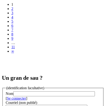
1
2
3
4
5
6
7
8
9
…
11
∞
Un gran de sau ?
(identification facultative)
Nom
[
Se connecter
]
Courriel (non publié)