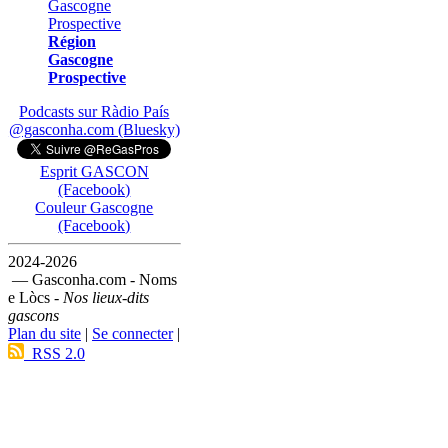
Région
Gascogne
Prospective
Podcasts sur Ràdio País
@gasconha.com (Bluesky)
Esprit GASCON
(Facebook)
Couleur Gascogne
(Facebook)
2024-2026
— Gasconha.com - Noms
e Lòcs -
Nos lieux-dits
gascons
Plan du site
|
Se connecter
|
RSS 2.0