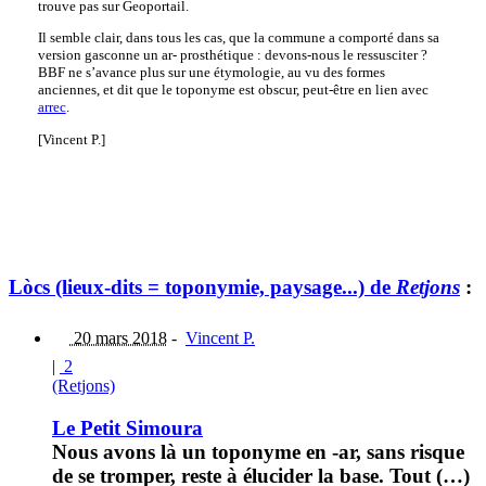
trouve pas sur Geoportail.
Il semble clair, dans tous les cas, que la commune a comporté dans sa
version gasconne un ar- prosthétique : devons-nous le ressusciter ?
BBF ne s’avance plus sur une étymologie, au vu des formes
anciennes, et dit que le toponyme est obscur, peut-être en lien avec
arrec
.
[Vincent P.]
Lòcs (lieux-dits = toponymie, paysage...) de
Retjons
:
20 mars 2018
-
Vincent P.
|
2
(Retjons)
Le Petit Simoura
Nous avons là un toponyme en -ar, sans risque
de se tromper, reste à élucider la base. Tout (…)