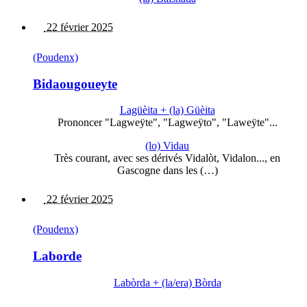
22 février 2025
(Poudenx)
Bidaougoueyte
Lagüèita + (la) Güèita
Prononcer "Lagweÿte", "Lagweÿto", "Laweÿte"...
(lo) Vidau
Très courant, avec ses dérivés Vidalòt, Vidalon..., en
Gascogne dans les (…)
22 février 2025
(Poudenx)
Laborde
Labòrda + (la/era) Bòrda