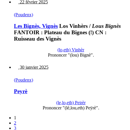
22 février 2025
(Poudenx)
Les Bignès, Vignès
Los Vinhèrs
/
Lous Bignès
FANTOIR : Plateau du Bignes (!) CN :
Ruisseau des Vignès
(lo,eth) Vinhèr
Prononcer "(lou) Bignè".
30 janvier 2025
(Poudenx)
Peyrè
(le,lo,eth) Peirèr
Prononcer "(lé,lou,eth) Peÿrè".
1
2
3