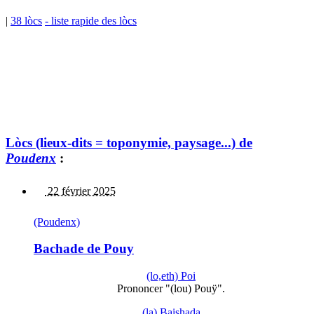
|
38 lòcs
- liste rapide des lòcs
Lòcs (lieux-dits = toponymie, paysage...) de
Poudenx
:
22 février 2025
(Poudenx)
Bachade de Pouy
(lo,eth) Poi
Prononcer "(lou) Pouÿ".
(la) Baishada