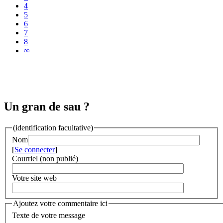
4
5
6
7
8
∞
Un gran de sau ?
(identification facultative)
Nom
[
Se connecter
]
Courriel (non publié)
Votre site web
Ajoutez votre commentaire ici
Texte de votre message