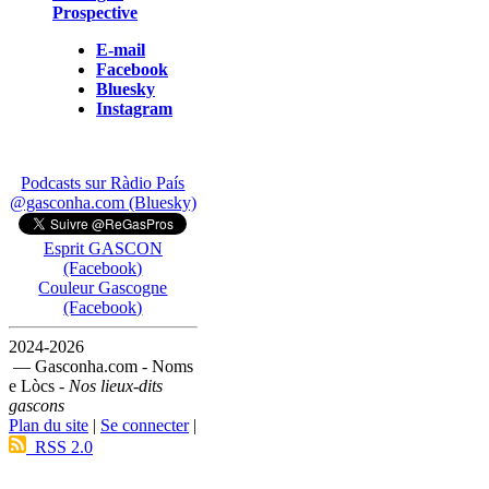
Prospective
E-mail
Facebook
Bluesky
Instagram
Podcasts sur Ràdio País
@gasconha.com (Bluesky)
Esprit GASCON
(Facebook)
Couleur Gascogne
(Facebook)
2024-2026
— Gasconha.com - Noms
e Lòcs -
Nos lieux-dits
gascons
Plan du site
|
Se connecter
|
RSS 2.0