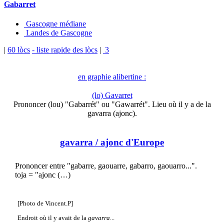
Gabarret
Gascogne médiane
Landes de Gascogne
|
60 lòcs
- liste rapide des lòcs
|
3
en graphie alibertine :
(lo) Gavarret
Prononcer (lou) "Gabarrét" ou "Gawarrét". Lieu où il y a de la
gavarra (ajonc).
gavarra
/ ajonc d'Europe
Prononcer entre "gabarre, gaouarre, gabarro, gaouarro...".
toja = "ajonc (…)
[Photo de Vincent.P]
Endroit où il y avait de la
gavarra
...