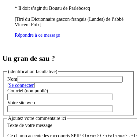
* Il doit s’agir du Bouau de Parleboscq
[Tiré du Dictionnaire gascon-français (Landes) de l’abbé
Vincent Foix]
Répondre à ce message
Un gran de sau ?
(identification facultative)
Nom
[
Se connecter
]
Courriel (non publié)
Votre site web
Ajoutez votre commentaire ici
Texte de votre message
Ce champ accepte les raccourcis SPIP
{{gras}}
{italique}
-*l