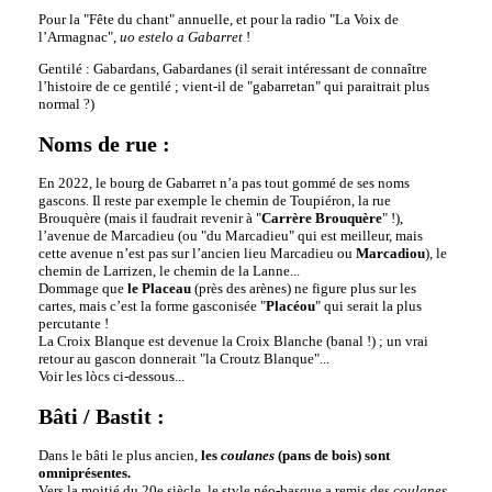
Pour la "Fête du chant" annuelle, et pour la radio "La Voix de
l’Armagnac",
uo estelo a Gabarret
!
Gentilé : Gabardans, Gabardanes (il serait intéressant de connaître
l’histoire de ce gentilé ; vient-il de "gabarretan" qui paraitrait plus
normal ?)
Noms de rue :
En 2022, le bourg de Gabarret n’a pas tout gommé de ses noms
gascons. Il reste par exemple le chemin de Toupiéron, la rue
Brouquère (mais il faudrait revenir à "
Carrère Brouquère
" !),
l’avenue de Marcadieu (ou "du Marcadieu" qui est meilleur, mais
cette avenue n’est pas sur l’ancien lieu Marcadieu ou
Marcadiou
), le
chemin de Larrizen, le chemin de la Lanne...
Dommage que
le Placeau
(près des arènes) ne figure plus sur les
cartes, mais c’est la forme gasconisée "
Placéou
" qui serait la plus
percutante !
La Croix Blanque est devenue la Croix Blanche (banal !) ; un vrai
retour au gascon donnerait "la Croutz Blanque"...
Voir les lòcs ci-dessous...
Bâti / Bastit :
Dans le bâti le plus ancien,
les
coulanes
(pans de bois) sont
omniprésentes.
Vers la moitié du 20e siècle, le style néo-basque a remis des
coulanes