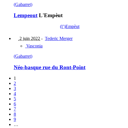
(Gabarret)
Lempeout
L'Empèut
(l’)Empèut
2 juin 2022
-
Tederic Merger
Vasconia
(Gabarret)
Néo-basque rue du Ront-Point
1
2
3
4
5
6
7
8
9
…