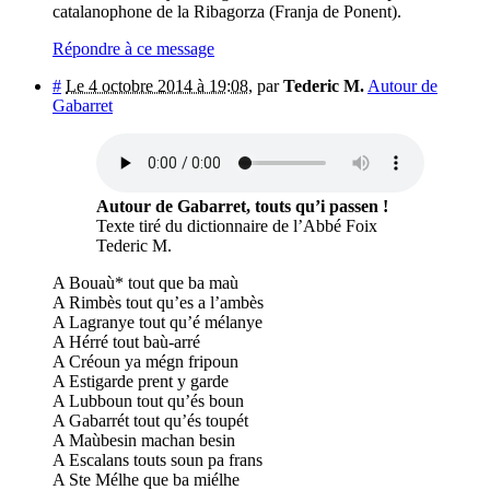
catalanophone de la Ribagorza (Franja de Ponent).
Répondre à ce message
#
Le 4 octobre 2014 à 19:08
,
par
Tederic M.
Autour de
Gabarret
Autour de Gabarret, touts qu’i passen !
Texte tiré du dictionnaire de l’Abbé Foix
Tederic M.
A Bouaù* tout que ba maù
A Rimbès tout qu’es a l’ambès
A Lagranye tout qu’é mélanye
A Hérré tout baù-arré
A Créoun ya mégn fripoun
A Estigarde prent y garde
A Lubboun tout qu’és boun
A Gabarrét tout qu’és toupét
A Maùbesin machan besin
A Escalans touts soun pa frans
A Ste Mélhe que ba miélhe