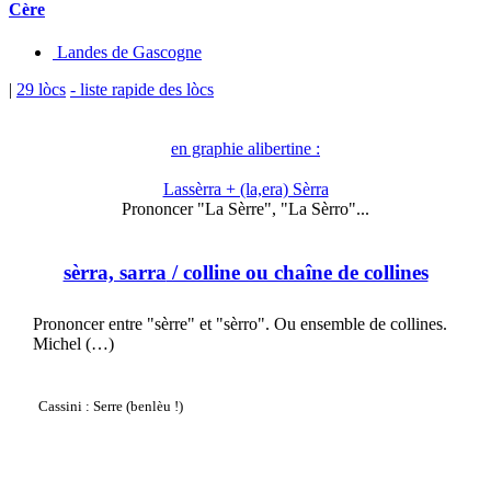
Cère
Landes de Gascogne
|
29 lòcs
- liste rapide des lòcs
en graphie alibertine :
Lassèrra + (la,era) Sèrra
Prononcer "La Sèrre", "La Sèrro"...
sèrra, sarra
/ colline ou chaîne de collines
Prononcer entre "sèrre" et "sèrro". Ou ensemble de collines.
Michel (…)
Cassini : Serre (benlèu !)