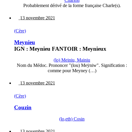
Charlon
Probablement dérivé de la forme française Charle(s).
13 novembre 2021
(Cère)
Meynieu
IGN : Meynieu FANTOIR : Meynieux
(lo) Meiniu, Mainiu
Nom du Médoc. Prononcer "(lou) Meÿniw". Signification :
comme pour Meyney (…)
13 novembre 2021
(Cère)
Couzin
(lo,eth) Cosin
13 novembre 2021