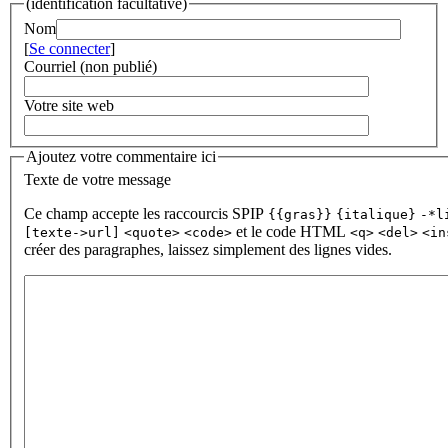
(identification facultative)
Nom
[
Se connecter
]
Courriel (non publié)
Votre site web
Ajoutez votre commentaire ici
Texte de votre message
Ce champ accepte les raccourcis SPIP
{{gras}}
{italique}
-*l
et le code HTML
[texte->url]
<quote>
<code>
<q>
<del>
<in
créer des paragraphes, laissez simplement des lignes vides.