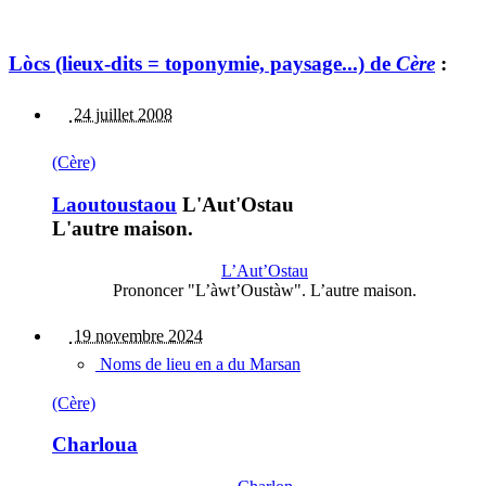
Lòcs (lieux-dits = toponymie, paysage...) de
Cère
:
24 juillet 2008
(Cère)
Laoutoustaou
L'Aut'Ostau
L'autre maison.
L’Aut’Ostau
Prononcer "L’àwt’Oustàw". L’autre maison.
19 novembre 2024
Noms de lieu en a du Marsan
(Cère)
Charloua