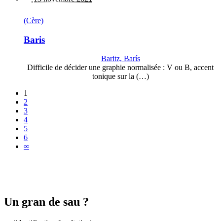
(Cère)
Baris
Baritz, Barís
Difficile de décider une graphie normalisée : V ou B, accent
tonique sur la (…)
1
2
3
4
5
6
∞
Un gran de sau ?