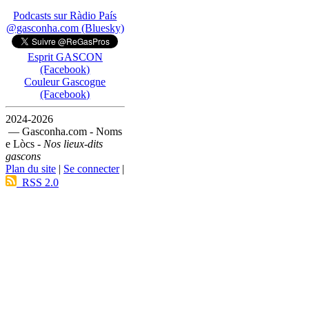
Podcasts sur Ràdio País
@gasconha.com (Bluesky)
Esprit GASCON
(Facebook)
Couleur Gascogne
(Facebook)
2024-2026
— Gasconha.com - Noms
e Lòcs -
Nos lieux-dits
gascons
Plan du site
|
Se connecter
|
RSS 2.0