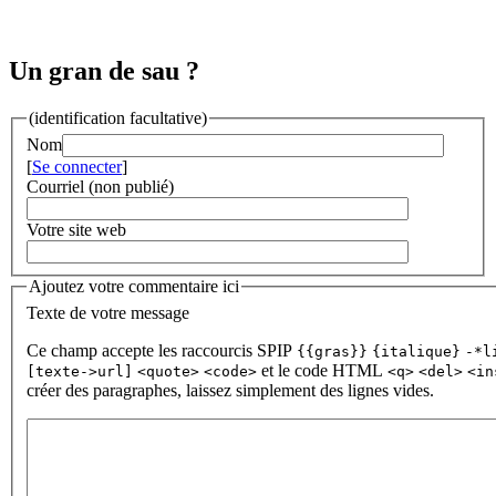
Un gran de sau ?
(identification facultative)
Nom
[
Se connecter
]
Courriel (non publié)
Votre site web
Ajoutez votre commentaire ici
Texte de votre message
Ce champ accepte les raccourcis SPIP
{{gras}}
{italique}
-*l
et le code HTML
[texte->url]
<quote>
<code>
<q>
<del>
<in
créer des paragraphes, laissez simplement des lignes vides.