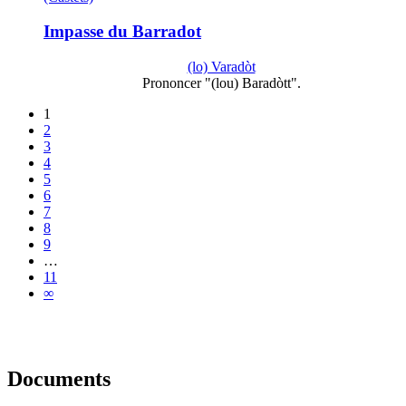
Impasse du Barradot
(lo) Varadòt
Prononcer "(lou) Baradòtt".
1
2
3
4
5
6
7
8
9
…
11
∞
Documents