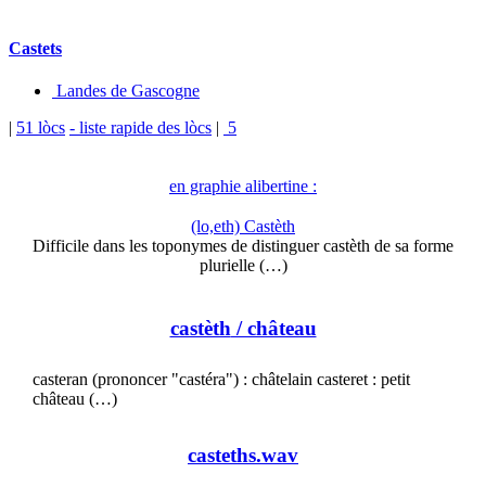
Castets
Landes de Gascogne
|
51 lòcs
- liste rapide des lòcs
|
5
en graphie alibertine :
(lo,eth) Castèth
Difficile dans les toponymes de distinguer castèth de sa forme
plurielle (…)
castèth
/ château
casteran (prononcer "castéra") : châtelain casteret : petit
château (…)
casteths.wav