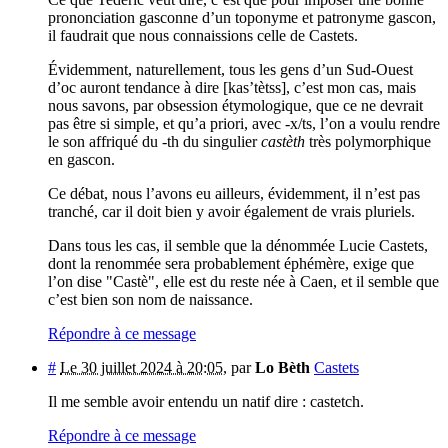
prononciation gasconne d’un toponyme et patronyme gascon,
il faudrait que nous connaissions celle de Castets.
Évidemment, naturellement, tous les gens d’un Sud-Ouest
d’oc auront tendance à dire [kas’tètss], c’est mon cas, mais
nous savons, par obsession étymologique, que ce ne devrait
pas être si simple, et qu’a priori, avec -x/ts, l’on a voulu rendre
le son affriqué du -th du singulier
castèth
très polymorphique
en gascon.
Ce débat, nous l’avons eu ailleurs, évidemment, il n’est pas
tranché, car il doit bien y avoir également de vrais pluriels.
Dans tous les cas, il semble que la dénommée Lucie Castets,
dont la renommée sera probablement éphémère, exige que
l’on dise "Castè", elle est du reste née à Caen, et il semble que
c’est bien son nom de naissance.
Répondre à ce message
#
Le 30 juillet 2024 à 20:05
,
par
Lo Bèth
Castets
Il me semble avoir entendu un natif dire : castetch.
Répondre à ce message