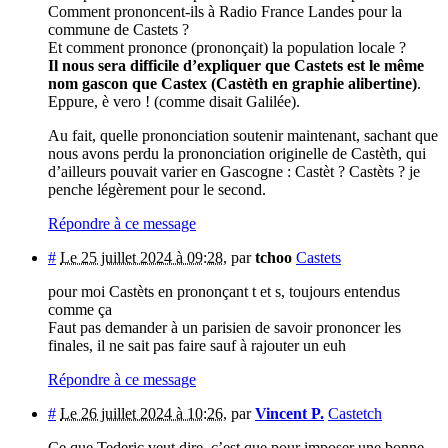
Comment prononcent-ils à Radio France Landes pour la
commune de Castets ?
Et comment prononce (prononçait) la population locale ?
Il nous sera difficile d’expliquer que Castets est le même
nom gascon que Castex (Castèth en graphie alibertine)
.
Eppure, è vero ! (comme disait Galilée).
Au fait, quelle prononciation soutenir maintenant, sachant que
nous avons perdu la prononciation originelle de Castèth, qui
d’ailleurs pouvait varier en Gascogne : Castèt ? Castèts ? je
penche légèrement pour le second.
Répondre à ce message
#
Le 25 juillet 2024 à 09:28
,
par
tchoo
Castets
pour moi Castèts en prononçant t et s, toujours entendus
comme ça
Faut pas demander à un parisien de savoir prononcer les
finales, il ne sait pas faire sauf à rajouter un euh
Répondre à ce message
#
Le 26 juillet 2024 à 10:26
,
par
Vincent P.
Castetch
Ce que Tederic veut dire, c’est que pour imposer une bonne