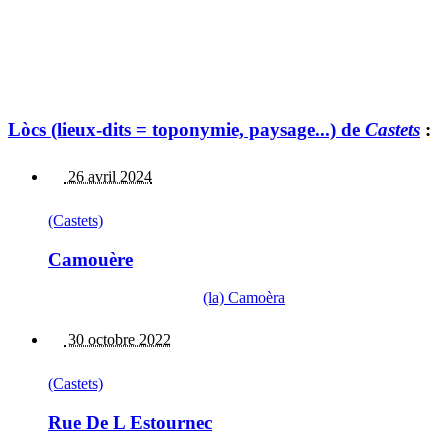
Lòcs (lieux-dits = toponymie, paysage...) de
Castets
:
26 avril 2024
(Castets)
Camouère
(la) Camoèra
30 octobre 2022
(Castets)
Rue De L Estournec