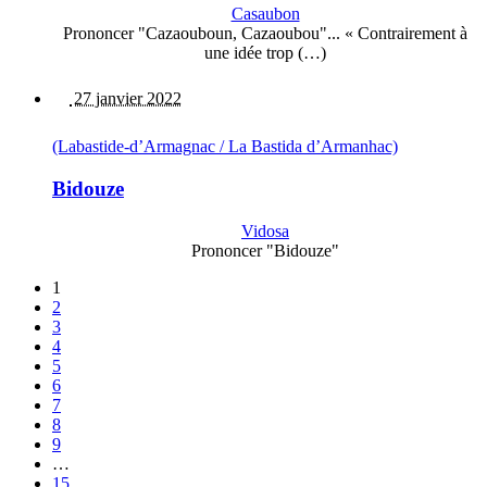
Casaubon
Prononcer "Cazaouboun, Cazaoubou"... « Contrairement à
une idée trop (…)
27 janvier 2022
(Labastide-d’Armagnac / La Bastida d’Armanhac)
Bidouze
Vidosa
Prononcer "Bidouze"
1
2
3
4
5
6
7
8
9
…
15