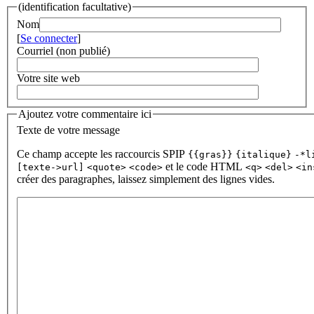
(identification facultative)
Nom
[
Se connecter
]
Courriel (non publié)
Votre site web
Ajoutez votre commentaire ici
Texte de votre message
Ce champ accepte les raccourcis SPIP
{{gras}}
{italique}
-*l
et le code HTML
[texte->url]
<quote>
<code>
<q>
<del>
<in
créer des paragraphes, laissez simplement des lignes vides.