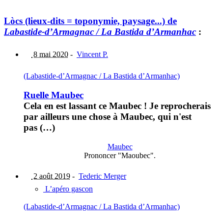
Lòcs (lieux-dits = toponymie, paysage...) de
Labastide-d’Armagnac / La Bastida d’Armanhac
:
8 mai 2020
-
Vincent P.
(Labastide-d’Armagnac / La Bastida d’Armanhac)
Ruelle Maubec
Cela en est lassant ce Maubec ! Je reprocherais
par ailleurs une chose à Maubec, qui n'est
pas (…)
Maubec
Prononcer "Maoubec".
2 août 2019
-
Tederic Merger
L’apéro gascon
(Labastide-d’Armagnac / La Bastida d’Armanhac)