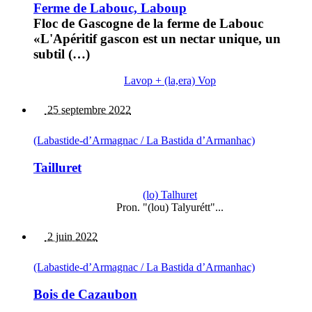
Ferme de Labouc, Laboup
Floc de Gascogne de la ferme de Labouc
«L'Apéritif gascon est un nectar unique, un
subtil (…)
Lavop + (la,era) Vop
25 septembre 2022
(Labastide-d’Armagnac / La Bastida d’Armanhac)
Tailluret
(lo) Talhuret
Pron. "(lou) Talyurétt"...
2 juin 2022
(Labastide-d’Armagnac / La Bastida d’Armanhac)
Bois de Cazaubon