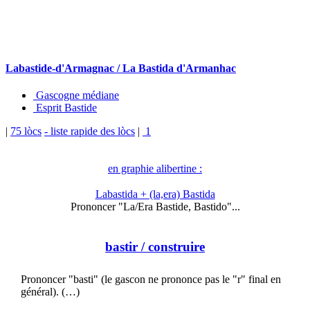
Labastide-d'Armagnac / La Bastida d'Armanhac
Gascogne médiane
Esprit Bastide
|
75 lòcs
- liste rapide des lòcs
|
1
en graphie alibertine :
Labastida + (la,era) Bastida
Prononcer "La/Era Bastide, Bastido"...
bastir
/ construire
Prononcer "basti" (le gascon ne prononce pas le "r" final en
général). (…)