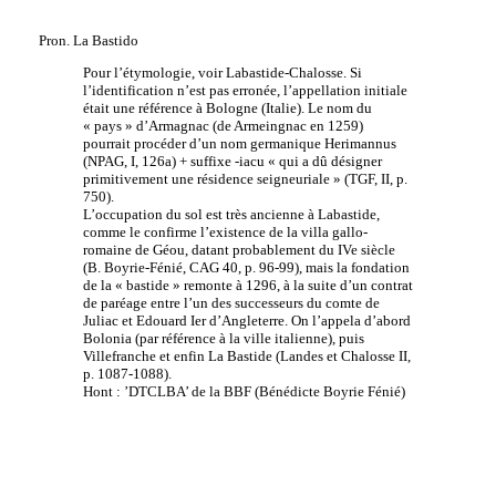
Pron. La Bastido
Pour l’étymologie, voir Labastide-Chalosse. Si
l’identification n’est pas erronée, l’appellation initiale
était une référence à Bologne (Italie). Le nom du
« pays » d’Armagnac (de Armeingnac en 1259)
pourrait procéder d’un nom germanique Herimannus
(NPAG, I, 126a) + suffixe -iacu « qui a dû désigner
primitivement une résidence seigneuriale » (TGF, II, p.
750).
L’occupation du sol est très ancienne à Labastide,
comme le confirme l’existence de la villa gallo-
romaine de Géou, datant probablement du IVe siècle
(B. Boyrie-Fénié, CAG 40, p. 96-99), mais la fondation
de la « bastide » remonte à 1296, à la suite d’un contrat
de paréage entre l’un des successeurs du comte de
Juliac et Edouard Ier d’Angleterre. On l’appela d’abord
Bolonia (par référence à la ville italienne), puis
Villefranche et enfin La Bastide (Landes et Chalosse II,
p. 1087-1088).
Hont : ’DTCLBA’ de la BBF (Bénédicte Boyrie Fénié)