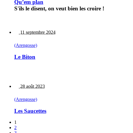
Qu’em plan
S'ils le disent, on veut bien les croire !
11 septembre 2024
(Arengosse)
Le Biton
28 août 2023
(Arengosse)
Les Saucettes
1
2
3