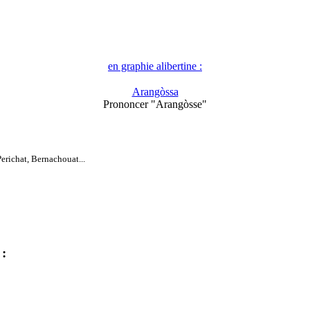
en graphie alibertine :
Arangòssa
Prononcer "Arangòsse"
Perichat, Bernachouat...
: