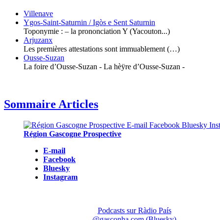
Villenave
Ygos-Saint-Saturnin / Igòs e Sent Saturnin
Toponymie : – la prononciation Y (Yacouton...)
Arjuzanx
Les premières attestations sont immuablement (…)
Ousse-Suzan
La foire d’Ousse-Suzan - La hèÿre d’Ousse-Suzan -
Sommaire Articles
Région Gascogne Prospective
E-mail
Facebook
Bluesky
Instagram
Podcasts sur Ràdio País
@gasconha.com (Bluesky)