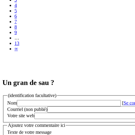
4
5
6
7
8
9
…
13
∞
Un gran de sau ?
(identification facultative)
Nom
[
Se co
Courriel (non publié)
Votre site web
Ajoutez votre commentaire ici
Texte de votre message