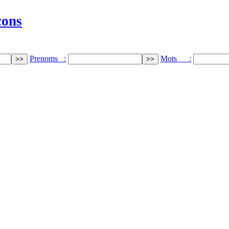
cons
Prenoms :
Mots :