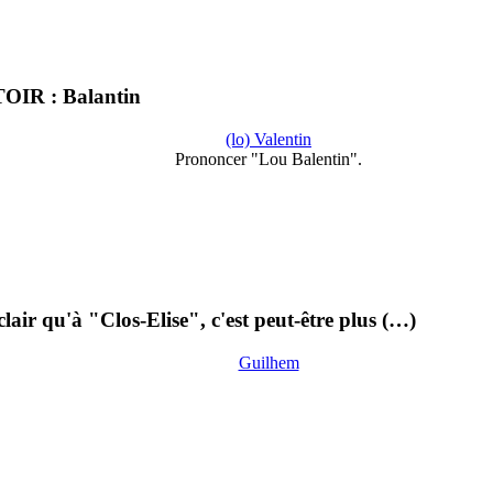
TOIR : Balantin
(lo) Valentin
Prononcer "Lou Balentin".
clair qu'à "Clos-Elise", c'est peut-être plus (…)
Guilhem