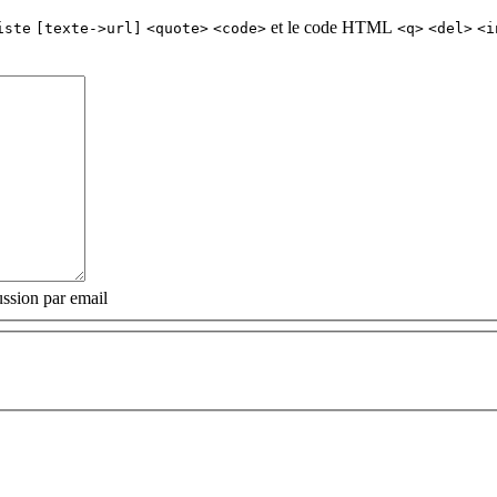
et le code HTML
iste
[texte->url]
<quote>
<code>
<q>
<del>
<i
ssion par email