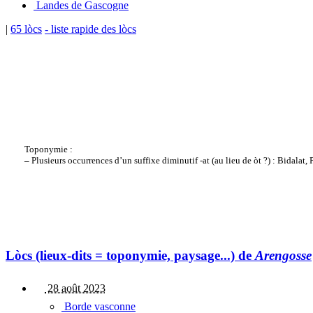
Landes de Gascogne
|
65 lòcs
- liste rapide des lòcs
Toponymie :
–
Plusieurs occurrences d’un suffixe diminutif -at (au lieu de òt ?) : Bidalat, 
Lòcs (lieux-dits = toponymie, paysage...) de
Arengosse
28 août 2023
Borde vasconne