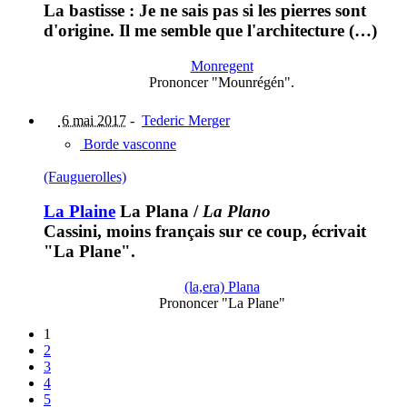
La bastisse : Je ne sais pas si les pierres sont
d'origine. Il me semble que l'architecture (…)
Monregent
Prononcer "Mounrégén".
6 mai 2017
-
Tederic Merger
Borde vasconne
(Fauguerolles)
La Plaine
La Plana
/
La Plano
Cassini, moins français sur ce coup, écrivait
"La Plane".
(la,era) Plana
Prononcer "La Plane"
1
2
3
4
5