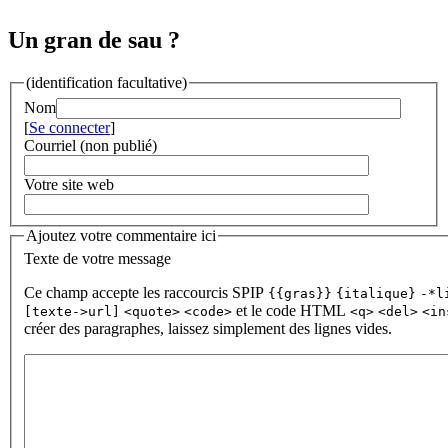
Un gran de sau ?
(identification facultative)
Nom
[
Se connecter
]
Courriel (non publié)
Votre site web
Ajoutez votre commentaire ici
Texte de votre message
Ce champ accepte les raccourcis SPIP
{{gras}}
{italique}
-*l
et le code HTML
[texte->url]
<quote>
<code>
<q>
<del>
<in
créer des paragraphes, laissez simplement des lignes vides.