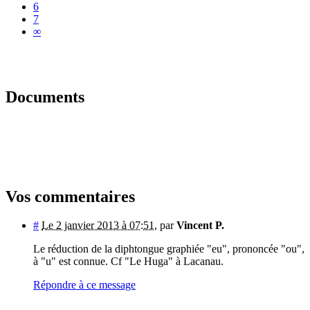
6
7
∞
Documents
Vos commentaires
#
Le 2 janvier 2013 à 07:51
,
par
Vincent P.
Le réduction de la diphtongue graphiée "eu", prononcée "ou",
à "u" est connue. Cf "Le Huga" à Lacanau.
Répondre à ce message