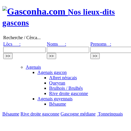
Nos lieux-dits
gascons
Recherche / Cèrca...
Lòcs :
Noms :
Prenoms :
Agenais
Agenais gascon
Albret néracais
Queyran
Brulhois / Brulhés
Rive droite gasconne
Agenais guyennais
Bésaume
Bésaume
Rive droite gasconne
Gascogne médiane
Tonneinquais