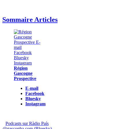
Sommaire Articles
Région
Gascogne
Prospective
E-mail
Facebook
Bluesky
Instagram
Podcasts sur Ràdio País
@gasconha.com (Bluesky)