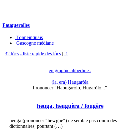
Fauguerolles
Tonneinquais
Gascogne médiane
|
32 lòcs
- liste rapide des lòcs
|
1
en graphie alibertine :
(la, era) Haugaròla
Prononcer "Haougaròlo, Hugaròlo..."
heuga, heuguèra
/ fougère
heuga (prononcer "hewgue") ne semble pas connu des
dictionnaires, pourtant (…)