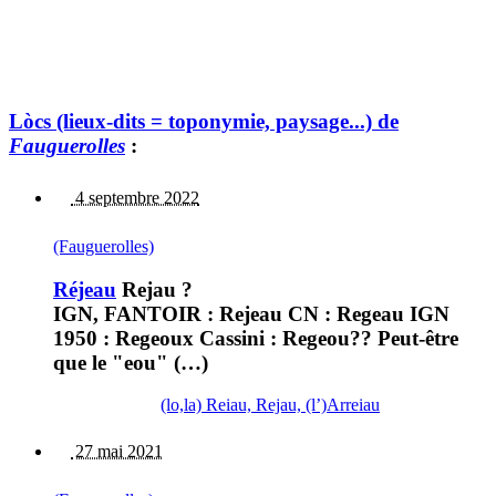
Lòcs (lieux-dits = toponymie, paysage...) de
Fauguerolles
:
4 septembre 2022
(Fauguerolles)
Réjeau
Rejau ?
IGN, FANTOIR : Rejeau CN : Regeau IGN
1950 : Regeoux Cassini : Regeou?? Peut-être
que le "eou" (…)
(lo,la) Reiau, Rejau, (l’)Arreiau
27 mai 2021