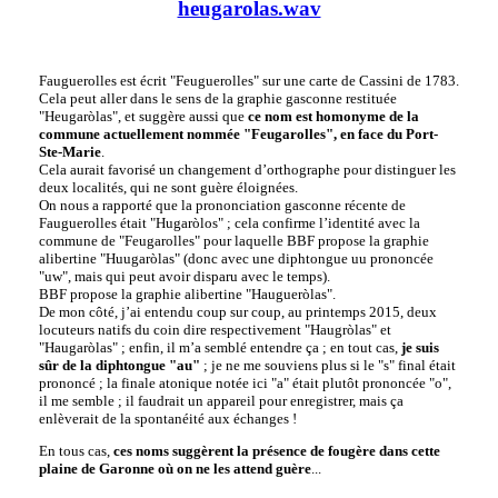
heugarolas.wav
Fauguerolles est écrit "Feuguerolles" sur une carte de Cassini de 1783.
Cela peut aller dans le sens de la graphie gasconne restituée
"Heugaròlas", et suggère aussi que
ce nom est homonyme de la
commune actuellement nommée "Feugarolles", en face du Port-
Ste-Marie
.
Cela aurait favorisé un changement d’orthographe pour distinguer les
deux localités, qui ne sont guère éloignées.
On nous a rapporté que la prononciation gasconne récente de
Fauguerolles était "Hugaròlos" ; cela confirme l’identité avec la
commune de "Feugarolles" pour laquelle BBF propose la graphie
alibertine "Huugaròlas" (donc avec une diphtongue uu prononcée
"uw", mais qui peut avoir disparu avec le temps).
BBF propose la graphie alibertine "Haugueròlas".
De mon côté, j’ai entendu coup sur coup, au printemps 2015, deux
locuteurs natifs du coin dire respectivement "Haugròlas" et
"Haugaròlas" ; enfin, il m’a semblé entendre ça ; en tout cas,
je suis
sûr de la diphtongue "au"
; je ne me souviens plus si le "s" final était
prononcé ; la finale atonique notée ici "a" était plutôt prononcée "o",
il me semble ; il faudrait un appareil pour enregistrer, mais ça
enlèverait de la spontanéité aux échanges !
En tous cas,
ces noms suggèrent la présence de fougère dans cette
plaine de Garonne où on ne les attend guère
...