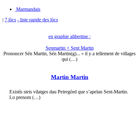
Marmandais
|
7 lòcs
- liste rapide des lòcs
en graphie alibertine :
Senmartin + Sent Martin
Prononcer Sén Martin, Sén Martin(g)... « il y a tellement de villages
qui (…)
Martin Martin
Existís sieis vilatges dau Peiregòrd que s’apelan Sent-Martin.
Lo prenom (…)