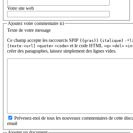
Votre site web
Ajoutez votre commentaire ici
Texte de votre message
Ce champ accepte les raccourcis SPIP
{{gras}}
{italique}
-*l
et le code HTML
[texte->url]
<quote>
<code>
<q>
<del>
<in
créer des paragraphes, laissez simplement des lignes vides.
Prévenez-moi de tous les nouveaux commentaires de cette discu
email
Ajouter un document