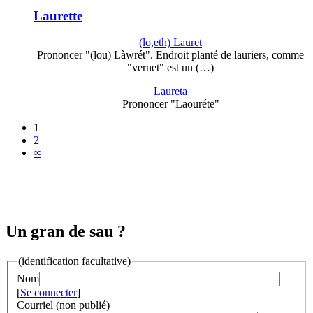
Laurette
(lo,eth) Lauret
Prononcer "(lou) Làwrét". Endroit planté de lauriers, comme
"vernet" est un (…)
Laureta
Prononcer "Laouréte"
1
2
∞
Un gran de sau ?
(identification facultative)
Nom
[
Se connecter
]
Courriel (non publié)