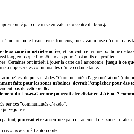
impressionné par cette mise en valeur du centre du bourg.
"
sionné d’une première fusion avec Tonneins, puis avait refusé d’entrer
e de sa zone industrielle active
, et pouvait mener une politique de taxe
ssi longtemps que l’impôt", mais pour l’instant ils en profitent...
 Certaines ont intérêt à jouer la carte de l’autonomie,
jusqu’à ce que
ême à imposer des communautés d’une certaine taille.
Garonne) est de pousser à des "Communautés d’agglomération" (minimum
nt faite pour les zones urbaines, devrait l’empêcher pour des te
ndent pas de cette oreille.
rtement du Lot-et-Garonne pourrait être divisé en 4 à 6 ou 7 com
acés par ces "communautés d’agglo".
qui se joue ici.
à partout,
pourrait être accentuée
par ce traitement des zones rurales
 un recours accru à l’automobile.