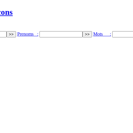
cons
Prenoms :
Mots :