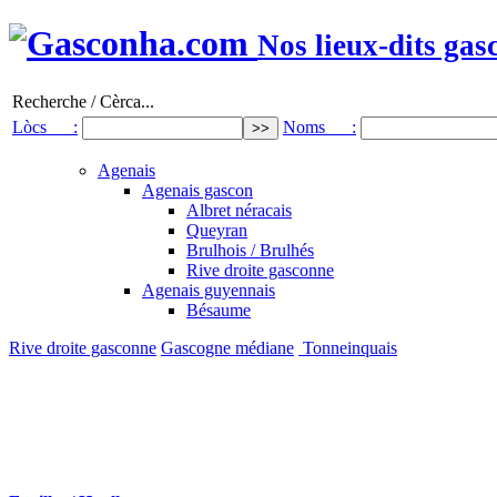
Nos lieux-dits gas
Recherche / Cèrca...
Lòcs :
Noms :
Agenais
Agenais gascon
Albret néracais
Queyran
Brulhois / Brulhés
Rive droite gasconne
Agenais guyennais
Bésaume
Rive droite gasconne
Gascogne médiane
Tonneinquais