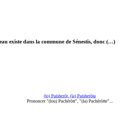
ateau existe dans la commune de Sénestis, donc (…)
(lo) Paisheròt, (la) Paisheròta
Prononcer "(lou) Pachéròtt", "(la) Pachéròtte"...