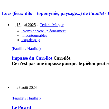
Lòcs (lieux-dits = toponymie, paysage...) de
Fauillet /
15 mai 2025
-
Tederic Merger
Noms de voie "pléonasmes"
Incontournables
cap-de-paja
(Fauillet / Haulhet)
Impasse du Carrélot
Carrelòt
Ce n'est pas une impasse puisque le piéton peut so
27 août 2024
(Fauillet / Haulhet)
Le Picard