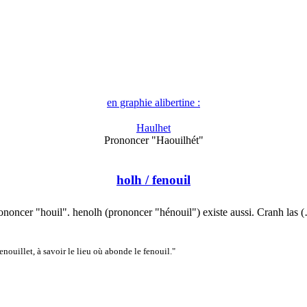
en graphie alibertine :
Haulhet
Prononcer "Haouilhét"
holh
/ fenouil
ononcer "houil". henolh (prononcer "hénouil") existe aussi. Cranh las 
nouillet, à savoir le lieu où abonde le fenouil."