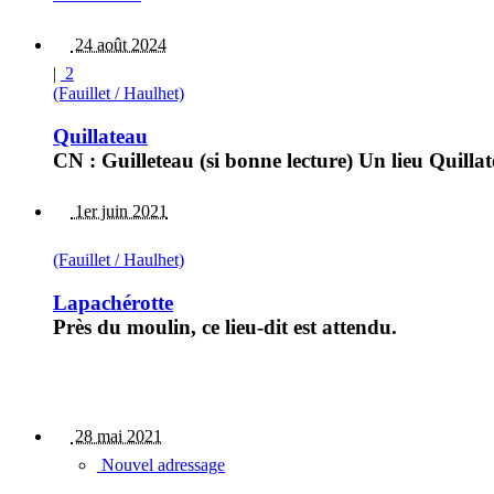
24 août 2024
|
2
(Fauillet / Haulhet)
Quillateau
CN : Guilleteau (si bonne lecture) Un lieu Quill
1er juin 2021
(Fauillet / Haulhet)
Lapachérotte
Près du moulin, ce lieu-dit est attendu.
28 mai 2021
Nouvel adressage