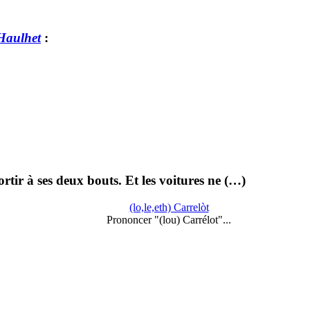
 Haulhet
:
rtir à ses deux bouts. Et les voitures ne (…)
(lo,le,eth) Carrelòt
Prononcer "(lou) Carrélot"...