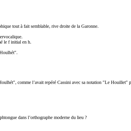
ique tout à fait semblable, rive droite de la Garonne.
ntervocalique.
 le f initial en h.
"Houlhét".
oulhét", comme l’avait repéré Cassini avec sa notation "Le Houillet" 
diphtongue dans l’orthographe moderne du lieu ?