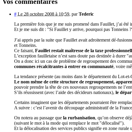
Vos commentaires
#
Le 28 octobre 2008 à 10:59
,
par
Tederic
La première fois que je me suis promené dans Fauillet, j’ai été 
Et je me suis dit : "Si Fauillet y arrive, pourquoi pas Tonneins ?
J’ai appris par la suite que Fauillet avait adroitement dé-fu
et Tonneins.
Ce faisant,
Fauillet restait maîtresse de la taxe professionnell
L’exception fauilletaise n’est sans doute pas destinée à durer "au
On a donc ici un cas de problème de regroupement des communes.
communes récalcitrantes à entrer en communauté
, voire m
La tendance présente (au moins dans le département du Lot-et-
Le nom même de cette structure de regroupement, apparemme
pouvoir prendre la tête de ces nouveaux regroupements ne l’ente
S’ils réussissent (avec l’aide des décideurs nationaux),
le dépa
Certains imaginent que les départements pourraient être rempl
A suivre : c’est l’avenir du découpage administratif de la France 
On notera au passage que
la rurbanisation
, qu’on observe déj
(suivant le mot à la mode qui remplace le mot "délocalisé").
Et la délocalisation des services publics signifie en zone rurale