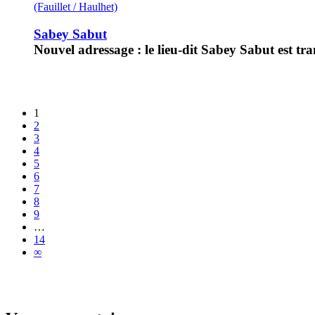
(Fauillet / Haulhet)
Sabey Sabut
Nouvel adressage : le lieu-dit Sabey Sabut est tra
1
2
3
4
5
6
7
8
9
…
14
∞