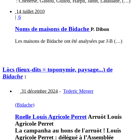
: Cheberse, Gastou, Guilou, Harpil, Janin, Lataillade, (…)
14 juillet 2010
|
6
Noms de maisons de Bidache
P. Dibon
Les maisons de Bidache ont été analysées par J-B (…)
Lòcs (lieux-dits = toponymie, paysage...) de
Bidache
:
31 décembre 2024
-
Tederic Merger
(Bidache)
Ruelle Louis Agricole Perret
Arruòt Louis
Agricole Perret
La campanha au hons de l'arruòt ! Louis
Agricole Perret : délégué à l’Assemblée