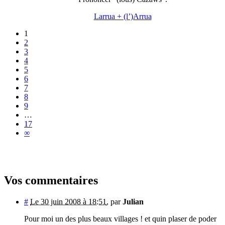
Larrua + (l’)Arrua
1
2
3
4
5
6
7
8
9
…
17
∞
Vos commentaires
#
Le 30 juin 2008 à 18:51
,
par
Julian
Pour moi un des plus beaux villages ! et quin plaser de poder