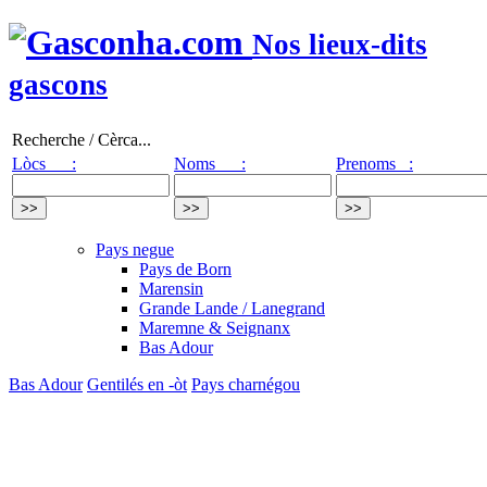
Nos lieux-dits
gascons
Recherche / Cèrca...
Lòcs :
Noms :
Prenoms :
Pays negue
Pays de Born
Marensin
Grande Lande / Lanegrand
Maremne & Seignanx
Bas Adour
Bas Adour
Gentilés en -òt
Pays charnégou