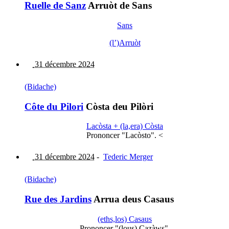
Ruelle de Sanz
Arruòt de Sans
Sans
(l’)Arruòt
31 décembre 2024
(Bidache)
Côte du Pilori
Còsta deu Pilòri
Lacòsta + (la,era) Còsta
Prononcer "Lacòsto". <
31 décembre 2024
-
Tederic Merger
(Bidache)
Rue des Jardins
Arrua deus Casaus
(eths,los) Casaus
Prononcer "(lous) Cazàws".