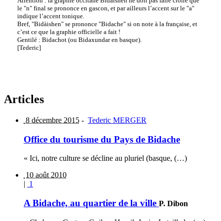
Attention : la graphie occitane Bidàishen ne doit pas faire croire que
le "n" final se prononce en gascon, et par ailleurs l’accent sur le "a"
indique l’accent tonique.
Bref, "Bidàishen" se prononce "Bidache" si on note à la française, et
c’est ce que la graphie officielle a fait !
Gentilé : Bidachot (ou Bidaxundar en basque).
[Tederic]
Articles
8 décembre 2015
-
Tederic MERGER
Office du tourisme du Pays de Bidache
« Ici, notre culture se décline au pluriel (basque, (…)
10 août 2010
|
1
A Bidache, au quartier de la ville
P. Dibon