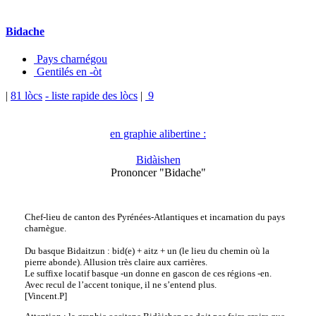
Bidache
Pays charnégou
Gentilés en -òt
|
81 lòcs
- liste rapide des lòcs
|
9
en graphie alibertine :
Bidàishen
Prononcer "Bidache"
Chef-lieu de canton des Pyrénées-Atlantiques et incarnation du pays
charnègue.
Du basque Bidaitzun : bid(e) + aitz + un (le lieu du chemin où la
pierre abonde). Allusion très claire aux carrières.
Le suffixe locatif basque -un donne en gascon de ces régions -en.
Avec recul de l’accent tonique, il ne s’entend plus.
[Vincent.P]