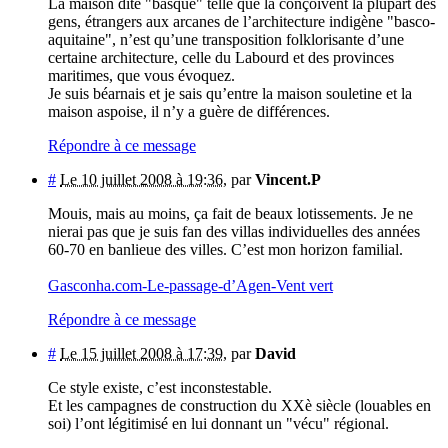
La maison dite "basque" telle que la conçoivent la plupart des
gens, étrangers aux arcanes de l’architecture indigène "basco-
aquitaine", n’est qu’une transposition folklorisante d’une
certaine architecture, celle du Labourd et des provinces
maritimes, que vous évoquez.
Je suis béarnais et je sais qu’entre la maison souletine et la
maison aspoise, il n’y a guère de différences.
Répondre à ce message
#
Le 10 juillet 2008 à 19:36
,
par
Vincent.P
Mouis, mais au moins, ça fait de beaux lotissements. Je ne
nierai pas que je suis fan des villas individuelles des années
60-70 en banlieue des villes. C’est mon horizon familial.
Gasconha.com-Le-passage-d’Agen-Vent vert
Répondre à ce message
#
Le 15 juillet 2008 à 17:39
,
par
David
Ce style existe, c’est inconstestable.
Et les campagnes de construction du XXè siècle (louables en
soi) l’ont légitimisé en lui donnant un "vécu" régional.