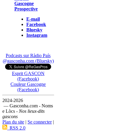
Gascogne
Prospective
E-mail
Facebook
Bluesky
Instagram
Podcasts sur Ràdio País
@gasconha.com (Bluesky)
Esprit GASCON
(Facebook)
Couleur Gascogne
(Facebook)
2024-2026
— Gasconha.com - Noms
e Lòcs -
Nos lieux-dits
gascons
Plan du site
|
Se connecter
|
RSS 2.0