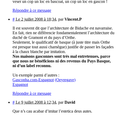
veser un cop un loc en bascoat, un cop un loc en gascon !
Répondre à ce message
#
Le 2 juillet 2008 à 18:34
,
par
Vincent.P
Il est souvent dit que l’architecture de Bidache est navarraise.
En fait, rien ne différencie fondamentalement l’architecture du
duché de Gramont et du pays d’Orthe.
Seulement, le qualificatif de basque (à juste titre mais Orthe
est presque tout aussi charnègue) justifie de passer les façades
à la chaux blanche par imitation.
Nos maisons gasconnes sont très mal entretenues, parce
que nous ne bénéficions ni des revenus du Pays Basque,
ni d’un label reconnu.
Un exemple parmi d’autres :
Gasconha.com-Espagnot
(Oeyregave)
Espagnot
Répondre à ce message
#
Le 9 juillet 2008 à 12:34
,
par
David
Que n’s cau acabar d’imitar l’estetica deus autes.