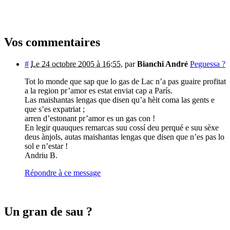
Vos commentaires
#
Le 24 octobre 2005 à 16:55
,
par
Bianchi André
Peguessa ?
Tot lo monde que sap que lo gas de Lac n’a pas guaire profitat
a la region pr’amor es estat enviat cap a París.
Las maishantas lengas que disen qu’a hèit coma las gents e
que s’es expatriat ;
arren d’estonant pr’amor es un gas con !
En legir quauques remarcas suu cossí deu perqué e suu sèxe
deus ànjols, autas maishantas lengas que disen que n’es pas lo
sol e n’estar !
Andriu B.
Répondre à ce message
Un gran de sau ?