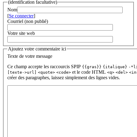
(identification facultative)
Nom
[
Se connecter
]
Courriel (non publié)
Votre site web
Ajoutez votre commentaire ici
Texte de votre message
Ce champ accepte les raccourcis SPIP
{{gras}}
{italique}
-*l
et le code HTML
[texte->url]
<quote>
<code>
<q>
<del>
<in
créer des paragraphes, laissez simplement des lignes vides.