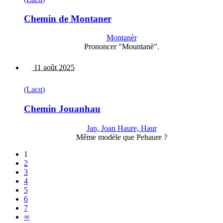
Chemin de Montaner
Montanèr
Prononcer "Mountanè".
11 août 2025
(Lacq)
Chemin Jouanhau
Jan, Joan Haure, Haur
Même modèle que Pehaure ?
1
2
3
4
5
6
7
∞