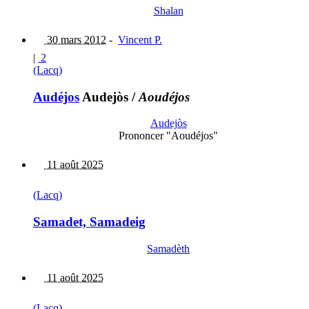
Shalan
30 mars 2012
-
Vincent P.
|
2
(Lacq)
Audéjos
Audejòs
/
Aoudéjos
Audejòs
Prononcer "Aoudéjos"
11 août 2025
(Lacq)
Samadet, Samadeig
Samadèth
11 août 2025
(Lacq)