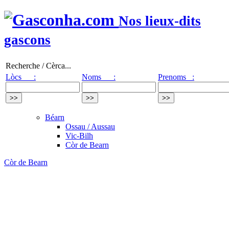
Nos lieux-dits
gascons
Recherche / Cèrca...
Lòcs :
Noms :
Prenoms :
Béarn
Ossau / Aussau
Vic-Bilh
Còr de Bearn
Còr de Bearn