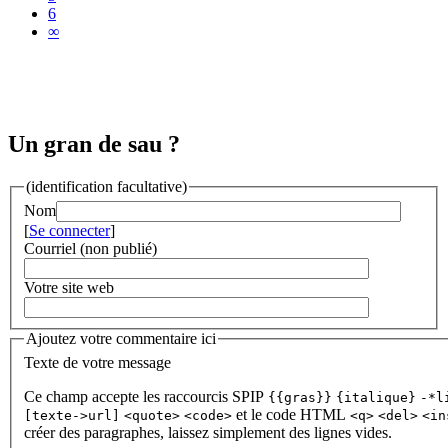
6
∞
Un gran de sau ?
(identification facultative)
Nom
[
Se connecter
]
Courriel (non publié)
Votre site web
Ajoutez votre commentaire ici
Texte de votre message
Ce champ accepte les raccourcis SPIP
{{gras}}
{italique}
-*l
et le code HTML
[texte->url]
<quote>
<code>
<q>
<del>
<in
créer des paragraphes, laissez simplement des lignes vides.