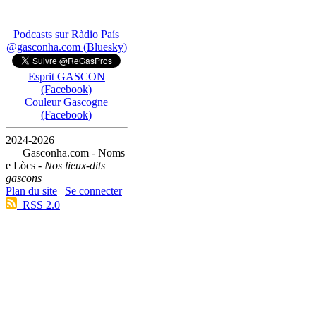
Podcasts sur Ràdio País
@gasconha.com (Bluesky)
Esprit GASCON
(Facebook)
Couleur Gascogne
(Facebook)
2024-2026
— Gasconha.com - Noms
e Lòcs -
Nos lieux-dits
gascons
Plan du site
|
Se connecter
|
RSS 2.0