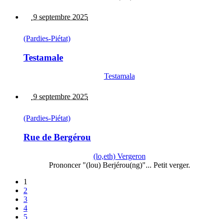
9 septembre 2025
(Pardies-Piétat)
Testamale
Testamala
9 septembre 2025
(Pardies-Piétat)
Rue de Bergérou
(lo,eth) Vergeron
Prononcer "(lou) Berjérou(ng)"... Petit verger.
1
2
3
4
5