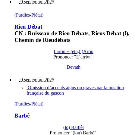
9 septembre 2025
(Pardies-Piétat)
Rieu Débat
CN : Ruisseau de Rieu Débats, Rieus Débat (!),
Chemin de Rieudébats
Larriu + (eth,l’)Arriu
Prononcer "L’arriw".
Devath
9 septembre 2025
Omission d’accents aigus ou graves par la notation
française du gascon
(Pardies-Piétat)
Barbè
(lo) Barbèr
Prononcer "(lou) Barbè".