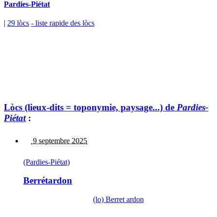
Pardies-Piétat
|
29 lòcs
- liste rapide des lòcs
Lòcs (lieux-dits = toponymie, paysage...) de
Pardies-
Piétat
:
9 septembre 2025
(Pardies-Piétat)
Berrétardon
(lo) Berret ardon