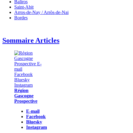
Baliros
Saint-Abit
Arros-de-Nay / Arròs-de-Nai
Bordes
Sommaire Articles
Région
Gascogne
Prospective
E-mail
Facebook
Bluesky
Instagram