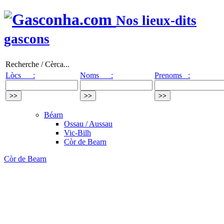
Nos lieux-dits
gascons
Recherche / Cèrca...
Lòcs :
Noms :
Prenoms :
Béarn
Ossau / Aussau
Vic-Bilh
Còr de Bearn
Còr de Bearn