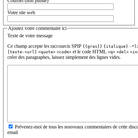
Courriel (non publié)
Votre site web
Ajoutez votre commentaire ici
Texte de votre message
Ce champ accepte les raccourcis SPIP
{{gras}}
{italique}
-*l
et le code HTML
[texte->url]
<quote>
<code>
<q>
<del>
<in
créer des paragraphes, laissez simplement des lignes vides.
Prévenez-moi de tous les nouveaux commentaires de cette discu
email