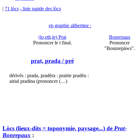
|
71 lòcs
- liste rapide des lòcs
en graphie alibertine :
(lo,eth,le) Prat
Bonrepaus
Prononcer le t final.
Prononcer
"Bounrepàws".
prat, prada
/ pré
dérivés : prada, pradèra : prairie pradèu :
airial pradina (prononcer (…)
Lòcs (lieux-dits = toponymie, paysage...) de
Prat-
Bonrepaux
: