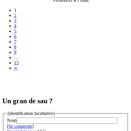
Prononcer le t final.
1
2
3
4
5
6
7
8
9
…
15
∞
Un gran de sau ?
(identification facultative)
Nom
[
Se connecter
]