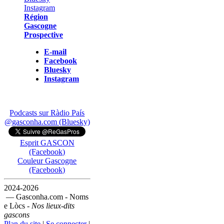
Région
Gascogne
Prospective
E-mail
Facebook
Bluesky
Instagram
Podcasts sur Ràdio País
@gasconha.com (Bluesky)
Esprit GASCON
(Facebook)
Couleur Gascogne
(Facebook)
2024-2026
— Gasconha.com - Noms
e Lòcs -
Nos lieux-dits
gascons
Plan du site
|
Se connecter
|