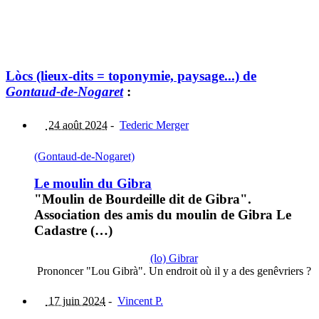
Lòcs (lieux-dits = toponymie, paysage...) de
Gontaud-de-Nogaret
:
24 août 2024
-
Tederic Merger
(Gontaud-de-Nogaret)
Le moulin du Gibra
"Moulin de Bourdeille dit de Gibra".
Association des amis du moulin de Gibra Le
Cadastre (…)
(lo) Gibrar
Prononcer "Lou Gibrà". Un endroit où il y a des genêvriers ?
17 juin 2024
-
Vincent P.