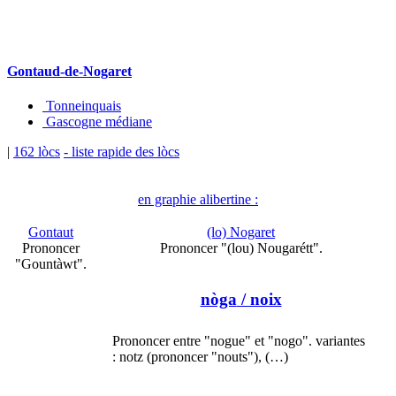
Gontaud-de-Nogaret
Tonneinquais
Gascogne médiane
|
162 lòcs
- liste rapide des lòcs
en graphie alibertine :
Gontaut
(lo) Nogaret
Prononcer
Prononcer "(lou) Nougarétt".
"Gountàwt".
nòga
/ noix
Prononcer entre "nogue" et "nogo". variantes
: notz (prononcer "nouts"), (…)