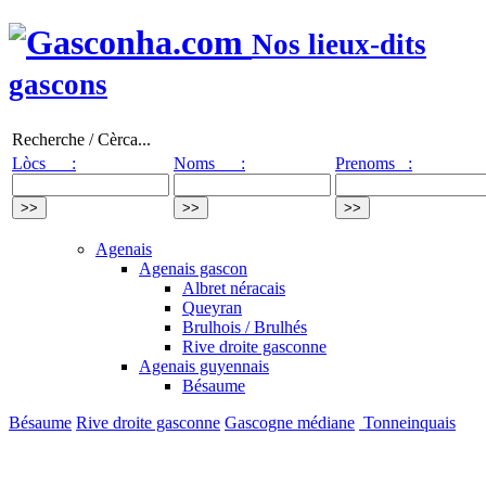
Nos lieux-dits
gascons
Recherche / Cèrca...
Lòcs :
Noms :
Prenoms :
Agenais
Agenais gascon
Albret néracais
Queyran
Brulhois / Brulhés
Rive droite gasconne
Agenais guyennais
Bésaume
Bésaume
Rive droite gasconne
Gascogne médiane
Tonneinquais