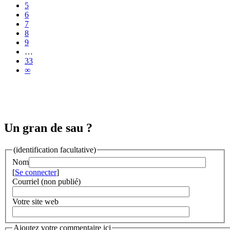
5
6
7
8
9
…
33
∞
Un gran de sau ?
(identification facultative)
Nom
[
Se connecter
]
Courriel (non publié)
Votre site web
Ajoutez votre commentaire ici