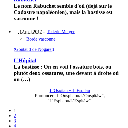
Le nom Rabuchet semble d'oïl (déjà sur le
Cadastre napoléonien), mais la bastisse est
vasconne !
12 mai 2017
-
Tederic Merger
Borde vasconne
(Gontaud-de-Nogaret)
L’Hôpital
La bastisse : On en voit l'ossature bois, ou
plutôt deux ossatures, une devant à droite où
on (…)
L’Ospitau + L’Espitau
Prononcer "L’Ouspitaou/L’Ouspitàw",
"L’Espitaou/L’Espitàw".
1
2
3
4