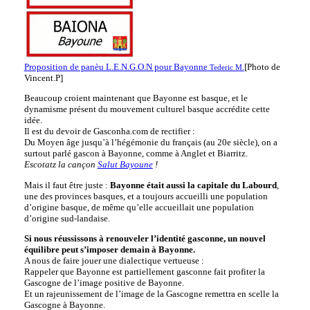
Proposition de panèu L.E.N.G.O.N pour Bayonne
[Photo de
Tederic M.
Vincent.P]
Beaucoup croient maintenant que Bayonne est basque, et le
dynamisme présent du mouvement culturel basque accrédite cette
idée.
Il est du devoir de Gasconha.com de rectifier :
Du Moyen âge jusqu’à l’hégémonie du français (au 20e siècle), on a
surtout parlé gascon à Bayonne, comme à Anglet et Biarritz.
Escotatz la cançon
Salut Bayoune
!
Mais il faut être juste :
Bayonne était aussi la capitale du Labourd
,
une des provinces basques, et a toujours accueilli une population
d’origine basque, de même qu’elle accueillait une population
d’origine sud-landaise.
Si nous réussissons à renouveler l’identité gasconne, un nouvel
équilibre peut s’imposer demain à Bayonne.
A nous de faire jouer une dialectique vertueuse :
Rappeler que Bayonne est partiellement gasconne fait profiter la
Gascogne de l’image positive de Bayonne.
Et un rajeunissement de l’image de la Gascogne remettra en scelle la
Gascogne à Bayonne.