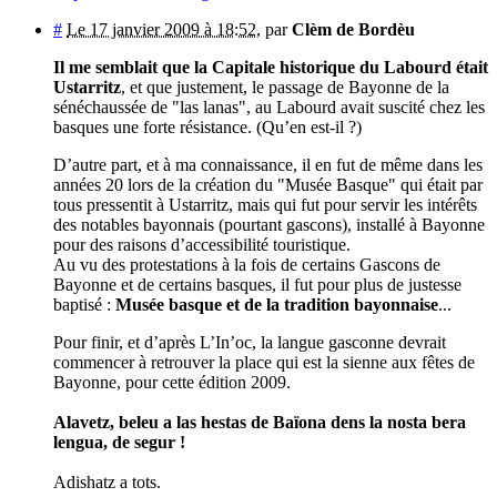
#
Le 17 janvier 2009 à 18:52
,
par
Clèm de Bordèu
Il me semblait que la Capitale historique du Labourd était
Ustarritz
, et que justement, le passage de Bayonne de la
sénéchaussée de "las lanas", au Labourd avait suscité chez les
basques une forte résistance. (Qu’en est-il ?)
D’autre part, et à ma connaissance, il en fut de même dans les
années 20 lors de la création du "Musée Basque" qui était par
tous pressentit à Ustarritz, mais qui fut pour servir les intérêts
des notables bayonnais (pourtant gascons), installé à Bayonne
pour des raisons d’accessibilité touristique.
Au vu des protestations à la fois de certains Gascons de
Bayonne et de certains basques, il fut pour plus de justesse
baptisé :
Musée basque et de la tradition bayonnaise
...
Pour finir, et d’après L’In’oc, la langue gasconne devrait
commencer à retrouver la place qui est la sienne aux fêtes de
Bayonne, pour cette édition 2009.
Alavetz, beleu a las hestas de Baïona dens la nosta bera
lengua, de segur !
Adishatz a tots.