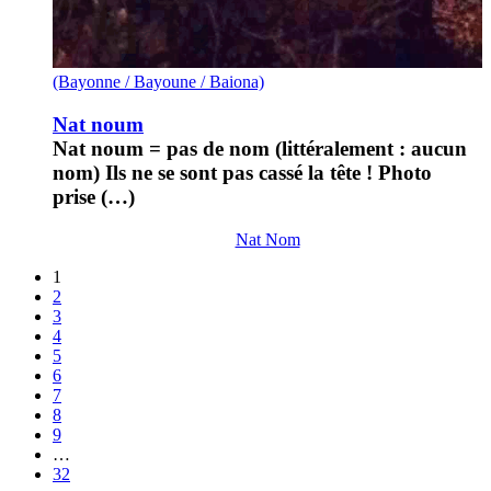
(Bayonne / Bayoune / Baiona)
Nat noum
Nat noum = pas de nom (littéralement : aucun
nom) Ils ne se sont pas cassé la tête ! Photo
prise (…)
Nat Nom
1
2
3
4
5
6
7
8
9
…
32