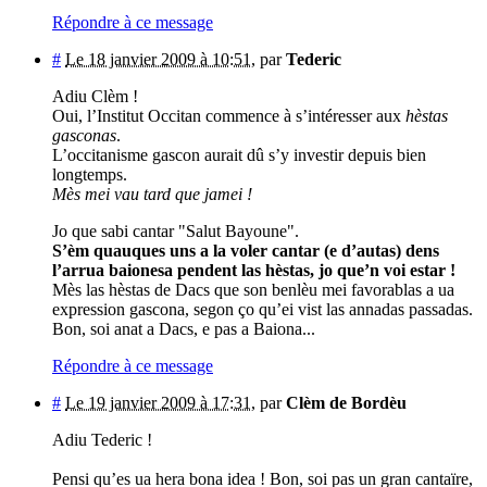
Répondre à ce message
#
Le 18 janvier 2009 à 10:51
,
par
Tederic
Adiu Clèm !
Oui, l’Institut Occitan commence à s’intéresser aux
hèstas
gasconas
.
L’occitanisme gascon aurait dû s’y investir depuis bien
longtemps.
Mès mei vau tard que jamei !
Jo que sabi cantar "Salut Bayoune".
S’èm quauques uns a la voler cantar (e d’autas) dens
l’arrua baionesa pendent las hèstas, jo que’n voi estar !
Mès las hèstas de Dacs que son benlèu mei favorablas a ua
expression gascona, segon ço qu’ei vist las annadas passadas.
Bon, soi anat a Dacs, e pas a Baiona...
Répondre à ce message
#
Le 19 janvier 2009 à 17:31
,
par
Clèm de Bordèu
Adiu Tederic !
Pensi qu’es ua hera bona idea ! Bon, soi pas un gran cantaïre,