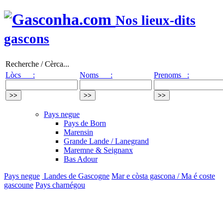
Nos lieux-dits
gascons
Recherche / Cèrca...
Lòcs :
Noms :
Prenoms :
Pays negue
Pays de Born
Marensin
Grande Lande / Lanegrand
Maremne & Seignanx
Bas Adour
Pays negue
Landes de Gascogne
Mar e còsta gascona / Ma é coste
gascoune
Pays charnégou