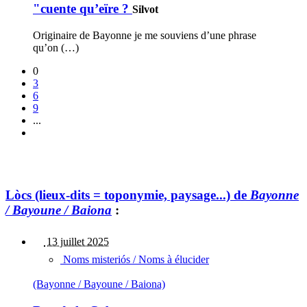
"cuente qu’eïre ?
Silvot
Originaire de Bayonne je me souviens d’une phrase
qu’on (…)
0
3
6
9
...
Lòcs (lieux-dits = toponymie, paysage...) de
Bayonne
/ Bayoune / Baiona
:
13 juillet 2025
Noms misteriós / Noms à élucider
(Bayonne / Bayoune / Baiona)