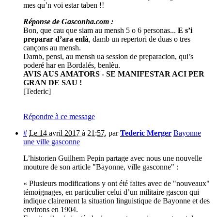
mes qu’n voi estar taben !!
Réponse de Gasconha.com :
Bon, que cau que siam au mensh 5 o 6 personas...
E s’i
preparar d’ara enlà
, damb un repertori de duas o tres
cançons au mensh.
Damb, pensi, au mensh ua session de preparacion, qui’s
poderé har en Bordalés, benlèu.
AVIS AUS AMATORS - SE MANIFESTAR ACI PER
GRAN DE SAU !
[Tederic]
Répondre à ce message
#
Le 14 avril 2017 à 21:57
,
par
Tederic Merger
Bayonne
une ville gasconne
L’historien Guilhem Pepin partage avec nous une nouvelle
mouture de son article "Bayonne, ville gasconne" :
« Plusieurs modifications y ont été faites avec de "nouveaux"
témoignages, en particulier celui d’un militaire gascon qui
indique clairement la situation linguistique de Bayonne et des
environs en 1904.