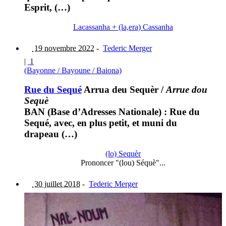
Esprit, (…)
Lacassanha + (la,era) Cassanha
19 novembre 2022
-
Tederic Merger
|
1
(Bayonne / Bayoune / Baiona)
Rue du Sequé
Arrua deu Sequèr
/
Arrue dou
Sequè
BAN (Base d’Adresses Nationale) : Rue du
Sequé, avec, en plus petit, et muni du
drapeau (…)
(lo) Sequèr
Prononcer "(lou) Séquè"...
30 juillet 2018
-
Tederic Merger