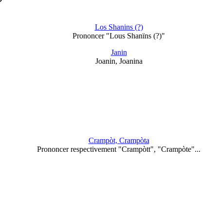
Los Shanins (?)
Prononcer "Lous Shanïns (?)"
Janin
Joanin, Joanina
Crampòt, Crampòta
Prononcer respectivement "Crampòtt", "Crampòte"...