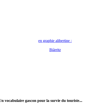
en graphie alibertine :
Biàrritz
Un vocabulaire gascon pour la survie du touriste...