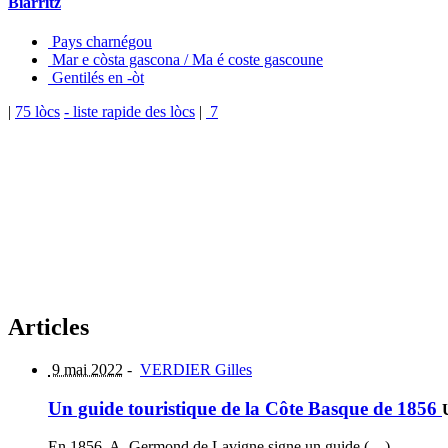
Biarritz
Pays charnégou
Mar e còsta gascona / Ma é coste gascoune
Gentilés en -òt
|
75 lòcs
- liste rapide des lòcs
|
7
Articles
9 mai 2022
-
VERDIER Gilles
Un guide touristique de la Côte Basque de 1856
En 1856, A. Germond de Lavigne signe un guide (…)