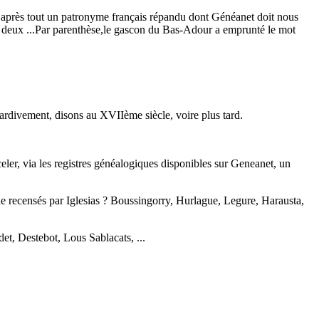
 après tout un patronyme français répandu dont Généanet doit nous
 en deux ...Par parenthèse,le gascon du Bas-Adour a emprunté le mot
tardivement, disons au XVIIème siècle, voire plus tard.
eler, via les registres généalogiques disponibles sur Geneanet, un
 que recensés par Iglesias ? Boussingorry, Hurlague, Legure, Harausta,
t, Destebot, Lous Sablacats, ...