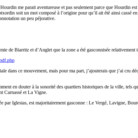
 Hourdin me parait aventureuse et pas seulement parce que Hourdin est
otxordin soit un mot composé à l’origine pour qu’il ait été ainsi cassé
onnotation un peu péjorative.
ymie de Biarritz et d’Anglet que la zone a été gasconnisée relativement 
-pdf.php
iale dans ce mouvement, mais pour ma part, j’ajouterais que j’ai cru déc
omment en douter à la sonorité des quartiers historiques de la ville, tels
nt Carnassé et La Vigne.
par Iglesias, est majoritairement gasconne : Le Vergé, Lavigne, Bourde