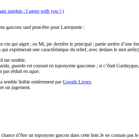
aiz zurekin : I agree with you !-)
oms gascons sauf peut-être pour Larrepunte :
n vin qui aigrit ; en Mt, pic derrière le principal ; partie arrière d’une é
 exprimerait une caractéristique du relief, avec dedans le mot arrè(r
il me semble.
arda, guarda
est courant en toponymie gasconne ; si c’était Gardaygue,
t pas réduit en
ague
.
 semble lisible entièrement par
Google Livres
.
ter un jugement.
chance d’être un toponyme gascon dans cette liste.Je ne connais pas le l