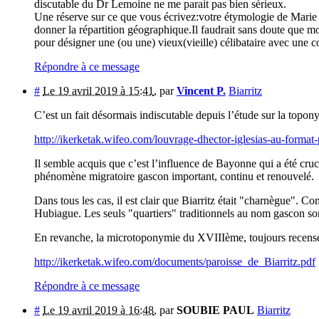
discutable du Dr Lemoine ne me parait pas bien sérieux.
Une réserve sur ce que vous écrivez:votre étymologie de Marie
donner la répartition géographique.Il faudrait sans doute que m
pour désigner une (ou une) vieux(vieille) célibataire avec une c
Répondre à ce message
#
Le 19 avril 2019 à 15:41
,
par
Vincent P.
Biarritz
C’est un fait désormais indiscutable depuis l’étude sur la topon
http://ikerketak.wifeo.com/louvrage-dhector-iglesias-au-format
Il semble acquis que c’est l’influence de Bayonne qui a été cruc
phénomène migratoire gascon important, continu et renouvelé.
Dans tous les cas, il est clair que Biarritz était "charnègue". C
Hubiague. Les seuls "quartiers" traditionnels au nom gascon so
En revanche, la microtoponymie du XVIIIème, toujours recensée 
http://ikerketak.wifeo.com/documents/paroisse_de_Biarritz.pdf
Répondre à ce message
#
Le 19 avril 2019 à 16:48
,
par
SOUBIE PAUL
Biarritz