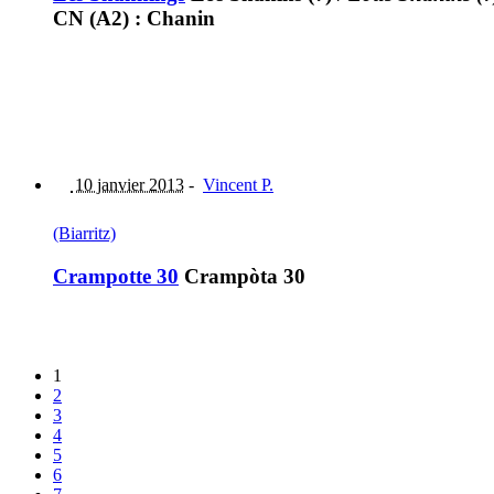
CN (A2) : Chanin
10 janvier 2013
-
Vincent P.
(Biarritz)
Crampotte 30
Crampòta 30
1
2
3
4
5
6