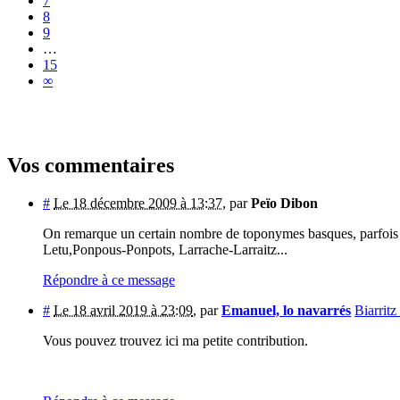
7
8
9
…
15
∞
Vos commentaires
#
Le 18 décembre 2009 à 13:37
,
par
Peïo Dibon
On remarque un certain nombre de toponymes basques, parfois 
Letu,Ponpous-Ponpots, Larrache-Larraitz...
Répondre à ce message
#
Le 18 avril 2019 à 23:09
,
par
Emanuel, lo navarrés
Biarritz
Vous pouvez trouvez ici ma petite contribution.