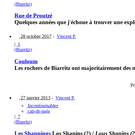
(Biarritz)
Rue de Proutzé
Quelques années que j'échoue à trouver une explic
28 octobre 2017
-
Vincent P.
|
1
(Biarritz)
Couloum
Les rochers de Biarritz ont majoritairement des n
Pr
27 janvier 2013
-
Vincent P.
Incontournables
cap-de-paja
|
7
(Biarritz)
Les Shannings
Los Shanins (?)
/
Lous Shanïns (?