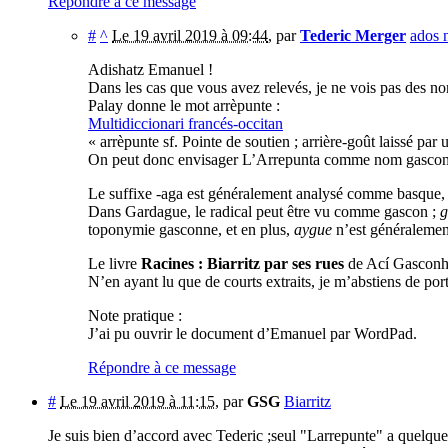
Répondre à ce message
#
^
Le 19 avril 2019 à 09:44
,
par
Tederic Merger
ados n
Adishatz Emanuel !
Dans les cas que vous avez relevés, je ne vois pas des n
Palay donne le mot arrèpunte :
Multidiccionari francés-occitan
« arrèpunte sf. Pointe de soutien ; arrière-goût laissé par u
On peut donc envisager L’Arrepunta comme nom gascon qui
Le suffixe -aga est généralement analysé comme basque, 
Dans Gardague, le radical peut être vu comme gascon ;
g
toponymie gasconne, et en plus,
aygue
n’est généralemen
Le livre
Racines : Biarritz par ses rues
de Ací Gasconha
N’en ayant lu que de courts extraits, je m’abstiens de por
Note pratique :
J’ai pu ouvrir le document d’Emanuel par WordPad.
Répondre à ce message
#
Le 19 avril 2019 à 11:15
,
par
GSG
Biarritz
Je suis bien d’accord avec Tederic ;seul "Larrepunte" a quelque 