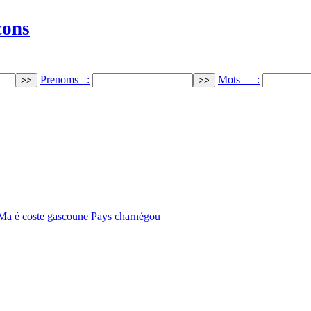
cons
Prenoms :
Mots :
 Ma é coste gascoune
Pays charnégou