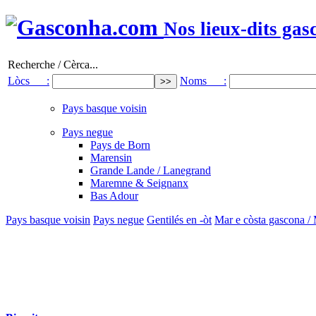
Nos lieux-dits gas
Recherche / Cèrca...
Lòcs :
Noms :
Pays basque voisin
Pays negue
Pays de Born
Marensin
Grande Lande / Lanegrand
Maremne & Seignanx
Bas Adour
Pays basque voisin
Pays negue
Gentilés en -òt
Mar e còsta gascona /