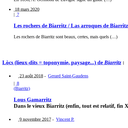
18 mars 2020
|
7
Les rochers de Biarritz / Las arroques de Biarritz
Les rochers de Biarritz sont beaux, certes, mais quels (…)
Lòcs (lieux-dits = toponymie, paysage...) de
Biarritz
:
23 août 2018
-
Gerard Saint-Gaudens
|
8
(Biarritz)
Lous Gamarritz
Dans le vieux Biarritz (enfin, tout est relatif, fin
9 novembre 2017
-
Vincent P.