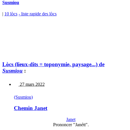
Susmiou
|
10 lòcs
- liste rapide des lòcs
Lòcs (lieux-dits = toponymie, paysage...) de
Susmiou
:
27 mars 2022
(Susmiou)
Chemin Janet
Janet
Prononcer "Janétt".