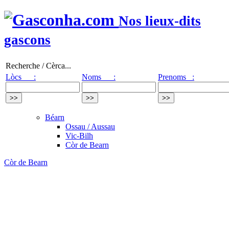
Nos lieux-dits
gascons
Recherche / Cèrca...
Lòcs :
Noms :
Prenoms :
Béarn
Ossau / Aussau
Vic-Bilh
Còr de Bearn
Còr de Bearn