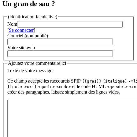
Un gran de sau ?
(identification facultative)
Nom
[
Se connecter
]
Courriel (non publié)
Votre site web
Ajoutez votre commentaire ici
Texte de votre message
Ce champ accepte les raccourcis SPIP
{{gras}}
{italique}
-*l
et le code HTML
[texte->url]
<quote>
<code>
<q>
<del>
<in
créer des paragraphes, laissez simplement des lignes vides.