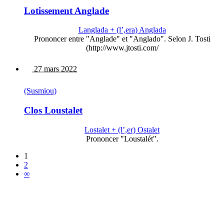
Lotissement Anglade
Langlada + (l’,era) Anglada
Prononcer entre "Anglade" et "Anglado". Selon J. Tosti
(http://www.jtosti.com/
27 mars 2022
(Susmiou)
Clos Loustalet
Lostalet + (l’,er) Ostalet
Prononcer "Loustalét".
1
2
∞