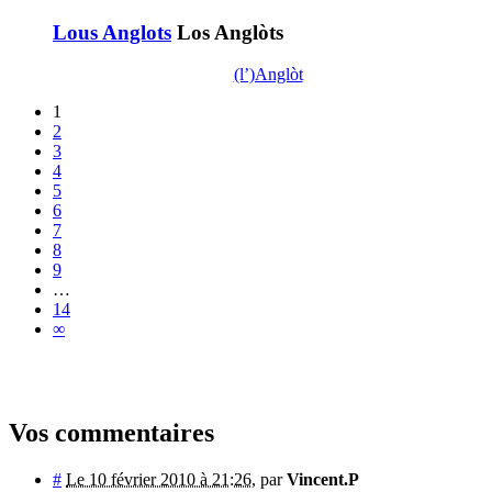
Lous Anglots
Los Anglòts
(l’)Anglòt
1
2
3
4
5
6
7
8
9
…
14
∞
Vos commentaires
#
Le 10 février 2010 à 21:26
,
par
Vincent.P