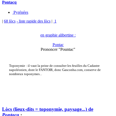
Pontacq
Pyrénées
|
68 lòcs
- liste rapide des lòcs
|
1
en graphie alibertine :
Pontac
Prononcer "Pountac"
Toponymie : il vaut la peine de consulter les feuilles du Cadastre
napoléonien, dont le FANTOIR, donc Gasconha.com, conserve de
nombreux toponymes...
Lòcs (lieux-dits = toponymie, paysage...) de
Pontacq
: