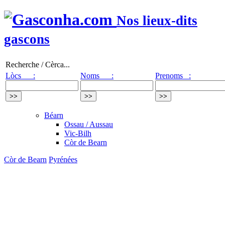
Nos lieux-dits
gascons
Recherche / Cèrca...
Lòcs :
Noms :
Prenoms :
Béarn
Ossau / Aussau
Vic-Bilh
Còr de Bearn
Còr de Bearn
Pyrénées