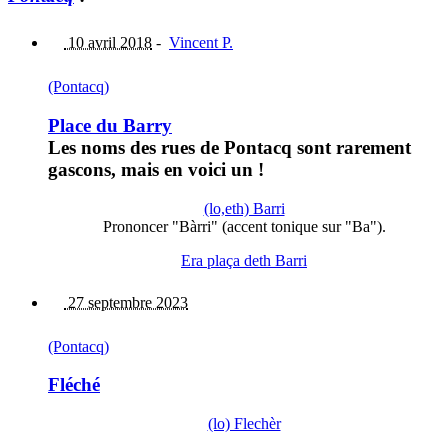
10 avril 2018
-
Vincent P.
(Pontacq)
Place du Barry
Les noms des rues de Pontacq sont rarement
gascons, mais en voici un !
(lo,eth) Barri
Prononcer "Bàrri" (accent tonique sur "Ba").
Era plaça deth Barri
27 septembre 2023
(Pontacq)
Fléché
(lo) Flechèr