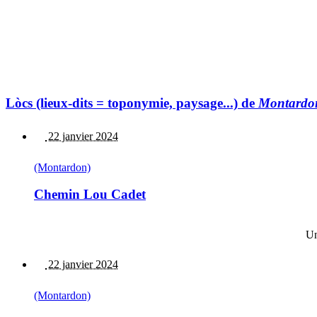
Lòcs (lieux-dits = toponymie, paysage...) de
Montardo
22 janvier 2024
(Montardon)
Chemin Lou Cadet
Un
22 janvier 2024
(Montardon)