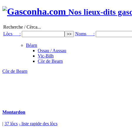
Nos lieux-dits gas
Recherche / Cèrca...
Lòcs :
Noms :
Béarn
Ossau / Aussau
Vic-Bilh
Còr de Bearn
Còr de Bearn
Montardon
|
37 lòcs
- liste rapide des lòcs