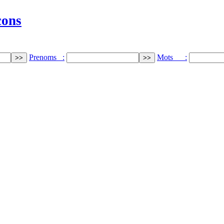
cons
Prenoms :
Mots :