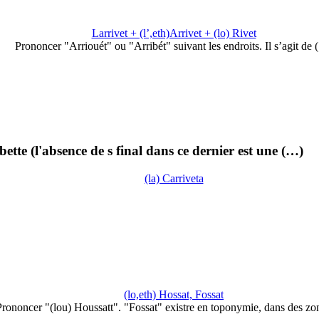
Larrivet + (l’,eth)Arrivet + (lo) Rivet
Prononcer "Arriouét" ou "Arribét" suivant les endroits. Il s’agit de
te (l'absence de s final dans ce dernier est une (…)
(la) Carriveta
(lo,eth) Hossat, Fossat
Prononcer "(lou) Houssatt". "Fossat" existre en toponymie, dans des z