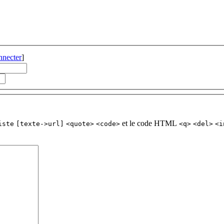
nnecter
]
et le code HTML
iste
[texte->url]
<quote>
<code>
<q>
<del>
<i