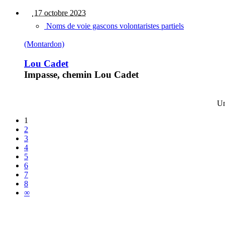
17 octobre 2023
Noms de voie gascons volontaristes partiels
(Montardon)
Lou Cadet
Impasse, chemin Lou Cadet
Un
1
2
3
4
5
6
7
8
∞