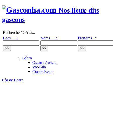
Nos lieux-dits
gascons
Recherche / Cèrca...
Lòcs :
Noms :
Prenoms :
Béarn
Ossau / Aussau
Vic-Bilh
Còr de Bearn
Còr de Bearn