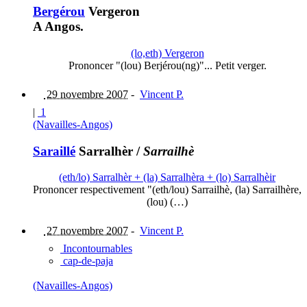
Bergérou
Vergeron
A Angos.
(lo,eth) Vergeron
Prononcer "(lou) Berjérou(ng)"... Petit verger.
29 novembre 2007
-
Vincent P.
|
1
(Navailles-Angos)
Saraillé
Sarralhèr
/
Sarrailhè
(eth/lo) Sarralhèr + (la) Sarralhèra + (lo) Sarralhèir
Prononcer respectivement "(eth/lou) Sarrailhè, (la) Sarrailhère,
(lou) (…)
27 novembre 2007
-
Vincent P.
Incontournables
cap-de-paja
(Navailles-Angos)