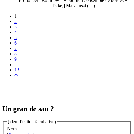
Prononcer "Bourdèw". « bourdèu : ensemble de bordes »
[Palay] Mais aussi (…)
1
2
3
4
5
6
7
8
9
…
13
∞
Un gran de sau ?
(identification facultative)
Nom