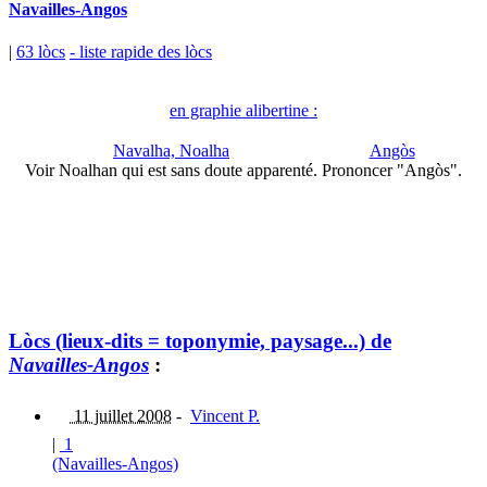
Navailles-Angos
|
63 lòcs
- liste rapide des lòcs
en graphie alibertine :
Navalha, Noalha
Angòs
Voir Noalhan qui est sans doute apparenté.
Prononcer "Angòs".
Lòcs (lieux-dits = toponymie, paysage...) de
Navailles-Angos
:
11 juillet 2008
-
Vincent P.
|
1
(Navailles-Angos)