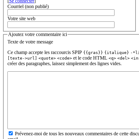
[
Se connecter
]
Courriel (non publié)
Votre site web
Ajoutez votre commentaire ici
Texte de votre message
Ce champ accepte les raccourcis SPIP
{{gras}}
{italique}
-*l
et le code HTML
[texte->url]
<quote>
<code>
<q>
<del>
<in
créer des paragraphes, laissez simplement des lignes vides.
Prévenez-moi de tous les nouveaux commentaires de cette discu