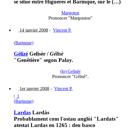
se situe entre Higuères et Barinque, sur le (…)
Margoton
Prononcer "Margoutou"
14 janvier 2008
-
Vincent P.
(Barinque)
Gélizé
Gelisèr
/
Gélisè
"Genêtière" segon Palay.
(lo) Gelisèr
Prononcer "Gélisè".
1er janvier 2008
-
Vincent P.
|
1
(Barinque)
Lardas
Lardàs
Probablament com l'ostau anglòi "Lardats"
atestat Lardas en 1265 : deu basco