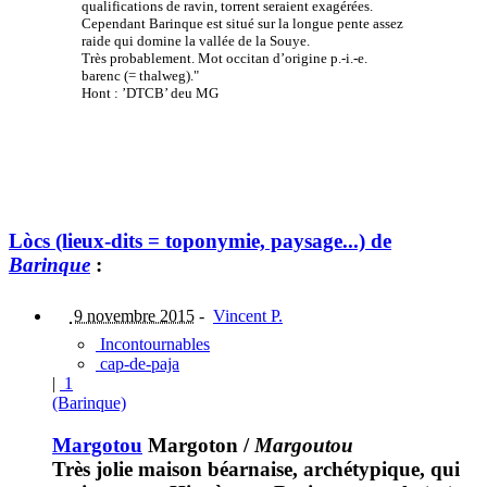
qualifications de ravin, torrent seraient exagérées.
Cependant Barinque est situé sur la longue pente assez
raide qui domine la vallée de la Souye.
Très probablement. Mot occitan d’origine p.-i.-e.
barenc (= thalweg)."
Hont : ’DTCB’ deu MG
Lòcs (lieux-dits = toponymie, paysage...) de
Barinque
:
9 novembre 2015
-
Vincent P.
Incontournables
cap-de-paja
|
1
(Barinque)
Margotou
Margoton
/
Margoutou
Très jolie maison béarnaise, archétypique, qui