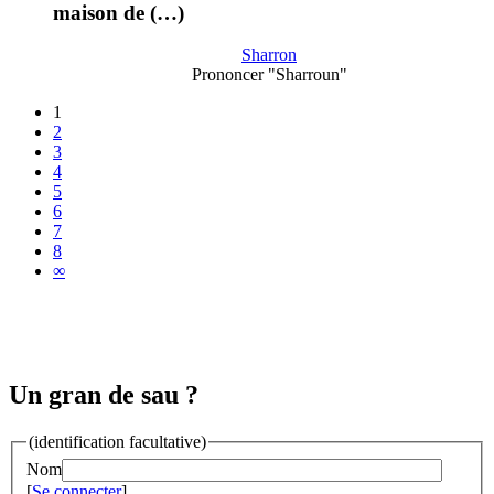
maison de (…)
Sharron
Prononcer "Sharroun"
1
2
3
4
5
6
7
8
∞
Un gran de sau ?
(identification facultative)
Nom
[
Se connecter
]