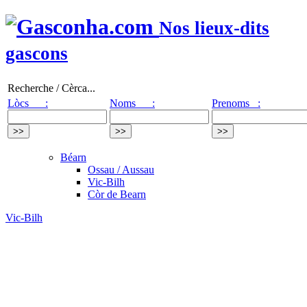
Nos lieux-dits
gascons
Recherche / Cèrca...
Lòcs :
Noms :
Prenoms :
Béarn
Ossau / Aussau
Vic-Bilh
Còr de Bearn
Vic-Bilh