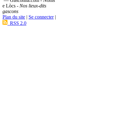
— Gasconha.com - Noms
e Lòcs -
Nos lieux-dits
gascons
Plan du site
|
Se connecter
|
RSS 2.0