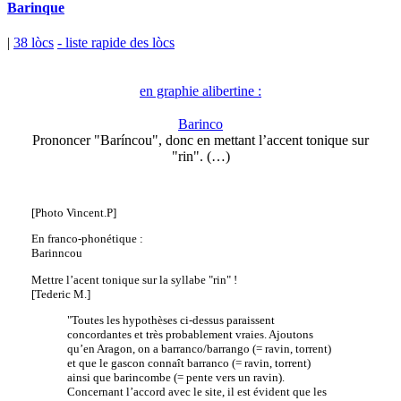
Barinque
|
38 lòcs
- liste rapide des lòcs
en graphie alibertine :
Barinco
Prononcer "Baríncou", donc en mettant l’accent tonique sur
"rin". (…)
[Photo Vincent.P]
En franco-phonétique :
Barinncou
Mettre l’acent tonique sur la syllabe "rin" !
[Tederic M.]
"Toutes les hypothèses ci-dessus paraissent
concordantes et très probablement vraies. Ajoutons
qu’en Aragon, on a barranco/barrango (= ravin, torrent)
et que le gascon connaît barranco (= ravin, torrent)
ainsi que barincombe (= pente vers un ravin).
Concernant l’accord avec le site, il est évident que les