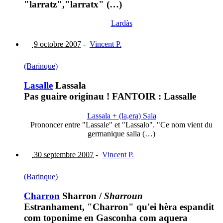
"larratz","larratx" (…)
Lardàs
9 octobre 2007
-
Vincent P.
(Barinque)
Lasalle
Lassala
Pas guaire originau ! FANTOIR : Lassalle
Lassala + (la,era) Sala
Prononcer entre "Lassale" et "Lassalo". "Ce nom vient du
germanique salla (…)
30 septembre 2007
-
Vincent P.
(Barinque)
Charron
Sharron
/
Sharroun
Estranhament, "Charron" qu'ei hèra espandit
com toponime en Gasconha com aquera