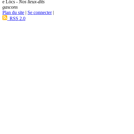
e Lòcs -
Nos lieux-dits
gascons
Plan du site
|
Se connecter
|
RSS 2.0