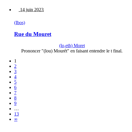
14 juin 2023
(Ibos)
Rue du Mouret
(lo,eth) Moret
Prononcer "(lou) Mourét" en faisant entendre le t final.
1
2
3
4
5
6
7
8
9
…
13
∞