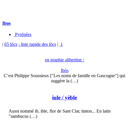
Ibos
Pyrénées
|
65 lòcs
- liste rapide des lòcs
|
1
en graphie alibertine :
Ibòs
C’est Philippe Soussieux ["Les noms de famille en Gascogne"] qui
suggère la (…)
iule
/ yèble
Aussi nommé ib, ible, flor de Sant Clar, tinton... En latin
"sambucus (…)