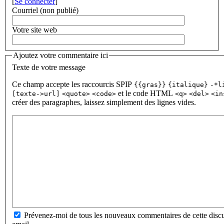
[
Se connecter
]
Courriel (non publié)
Votre site web
Ajoutez votre commentaire ici
Texte de votre message
Ce champ accepte les raccourcis SPIP
{{gras}}
{italique}
-*l
et le code HTML
[texte->url]
<quote>
<code>
<q>
<del>
<in
créer des paragraphes, laissez simplement des lignes vides.
Prévenez-moi de tous les nouveaux commentaires de cette discu