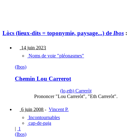
Lòcs (lieux-dits = toponymie, paysage...) de
Ibos
:
14 juin 2023
Noms de voie "pléonasmes"
(Ibos)
Chemin Lou Carrerot
(lo,eth) Carreròt
Prononcer "Lou Carreròt", "Eth Carreròt".
6 juin 2008
-
Vincent P.
Incontournables
cap-de-paja
|
1
(Ibos)