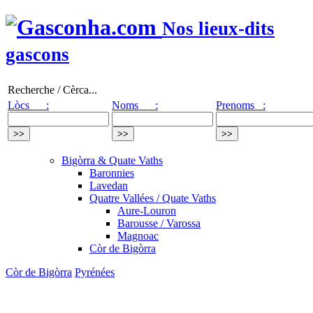
Nos lieux-dits
gascons
Recherche / Cèrca...
Lòcs :
Noms :
Prenoms :
Bigòrra & Quate Vaths
Baronnies
Lavedan
Quatre Vallées / Quate Vaths
Aure-Louron
Barousse / Varossa
Magnoac
Còr de Bigòrra
Còr de Bigòrra
Pyrénées