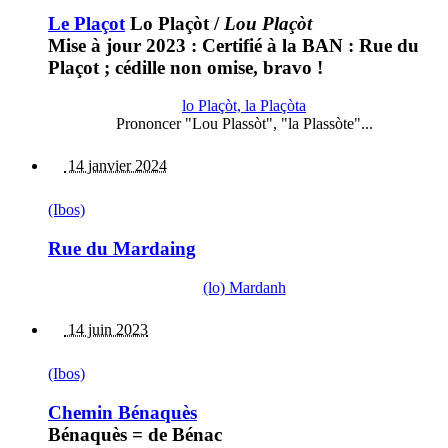
Le Plaçot
Lo Plaçòt
/
Lou Plaçòt
Mise à jour 2023 : Certifié à la BAN : Rue du
Plaçot ; cédille non omise, bravo !
lo Plaçòt, la Plaçòta
Prononcer "Lou Plassòt", "la Plassòte"...
14 janvier 2024
(Ibos)
Rue du Mardaing
(lo) Mardanh
14 juin 2023
(Ibos)
Chemin Bénaquès
Bénaquès = de Bénac