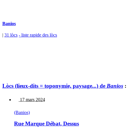
Banios
|
31 lòcs
- liste rapide des lòcs
Lòcs (lieux-dits = toponymie, paysage...) de
Banios
:
17 mars 2024
(Banios)
Rue Marque Débat, Dessus