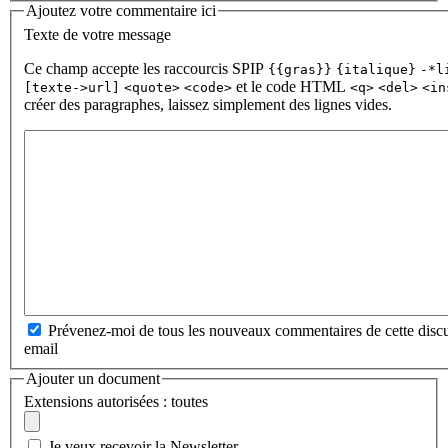
Ajoutez votre commentaire ici
Texte de votre message
Ce champ accepte les raccourcis SPIP
{{gras}}
{italique}
-*l
et le code HTML
[texte->url]
<quote>
<code>
<q>
<del>
<in
créer des paragraphes, laissez simplement des lignes vides.
Prévenez-moi de tous les nouveaux commentaires de cette discu
email
Ajouter un document
Extensions autorisées : toutes
Je veux recevoir la Newsletter