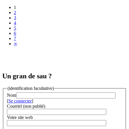
1
2
3
4
5
6
7
∞
Un gran de sau ?
(identification facultative)
Nom
[
Se connecter
]
Courriel (non publié)
Votre site web