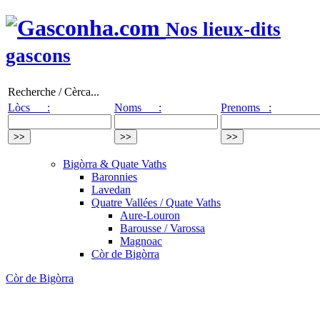
Nos lieux-dits
gascons
Recherche / Cèrca...
Lòcs :
Noms :
Prenoms :
Bigòrra & Quate Vaths
Baronnies
Lavedan
Quatre Vallées / Quate Vaths
Aure-Louron
Barousse / Varossa
Magnoac
Còr de Bigòrra
Còr de Bigòrra