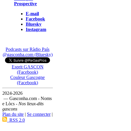
Prospective
E-mail
Facebook
Bluesky
Instagram
Podcasts sur Ràdio País
@gasconha.com (Bluesky)
Esprit GASCON
(Facebook)
Couleur Gascogne
(Facebook)
2024-2026
— Gasconha.com - Noms
e Lòcs -
Nos lieux-dits
gascons
Plan du site
|
Se connecter
|
RSS 2.0