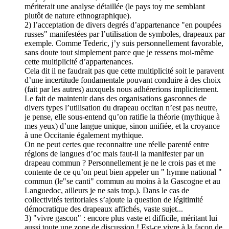
mériterait une analyse détaillée (le pays toy me semblant
plutôt de nature ethnographique).
2) l’acceptation de divers degrés d’appartenance "en poupées
russes" manifestées par l’utilisation de symboles, drapeaux par
exemple. Comme Tederic, j’y suis personnellement favorable,
sans doute tout simplement parce que je ressens moi-même
cette multiplicité d’appartenances.
Cela dit il ne faudrait pas que cette multiplicité soit le paravent
d’une incertitude fondamentale pouvant conduire à des choix
(fait par les autres) auxquels nous adhérerions implicitement.
Le fait de maintenir dans des organisations gasconnes de
divers types l’utilisation du drapeau occitan n’est pas neutre,
je pense, elle sous-entend qu’on ratifie la théorie (mythique à
mes yeux) d’une langue unique, sinon unifiée, et la croyance
à une Occitanie également mythique.
On ne peut certes que reconnaitre une réelle parenté entre
régions de langues d’oc mais faut-il la manifester par un
drapeau commun ? Personnellement je ne le crois pas et me
contente de ce qu’on peut bien appeler un " hymne national "
commun (le"se canti" commun au moins à la Gascogne et au
Languedoc, ailleurs je ne sais trop.). Dans le cas de
collectivités teritoriales s’ajoute la question de légitimité
démocratique des drapeaux affichés, vaste sujet...
3) "vivre gascon" : encore plus vaste et difficile, méritant lui
aussi toute une zone de discussion ! Est-ce vivre à la façon de