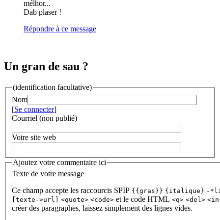
mélhor...
Dab plaser !
Répondre à ce message
Un gran de sau ?
(identification facultative)
Nom
[
Se connecter
]
Courriel (non publié)
Votre site web
Ajoutez votre commentaire ici
Texte de votre message
Ce champ accepte les raccourcis SPIP
{{gras}}
{italique}
-*l
et le code HTML
[texte->url]
<quote>
<code>
<q>
<del>
<in
créer des paragraphes, laissez simplement des lignes vides.