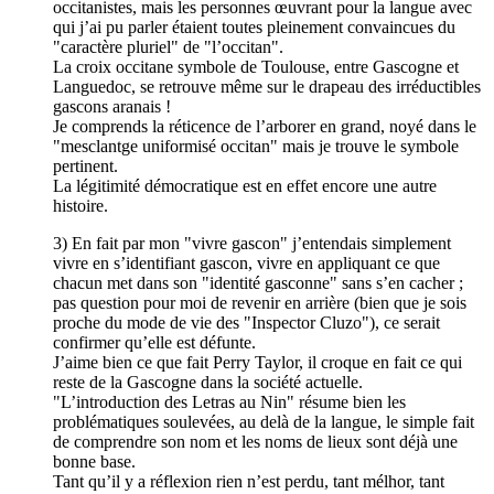
occitanistes, mais les personnes œuvrant pour la langue avec
qui j’ai pu parler étaient toutes pleinement convaincues du
"caractère pluriel" de "l’occitan".
La croix occitane symbole de Toulouse, entre Gascogne et
Languedoc, se retrouve même sur le drapeau des irréductibles
gascons aranais !
Je comprends la réticence de l’arborer en grand, noyé dans le
"mesclantge uniformisé occitan" mais je trouve le symbole
pertinent.
La légitimité démocratique est en effet encore une autre
histoire.
3) En fait par mon "vivre gascon" j’entendais simplement
vivre en s’identifiant gascon, vivre en appliquant ce que
chacun met dans son "identité gasconne" sans s’en cacher ;
pas question pour moi de revenir en arrière (bien que je sois
proche du mode de vie des "Inspector Cluzo"), ce serait
confirmer qu’elle est défunte.
J’aime bien ce que fait Perry Taylor, il croque en fait ce qui
reste de la Gascogne dans la société actuelle.
"L’introduction des Letras au Nin" résume bien les
problématiques soulevées, au delà de la langue, le simple fait
de comprendre son nom et les noms de lieux sont déjà une
bonne base.
Tant qu’il y a réflexion rien n’est perdu, tant mélhor, tant