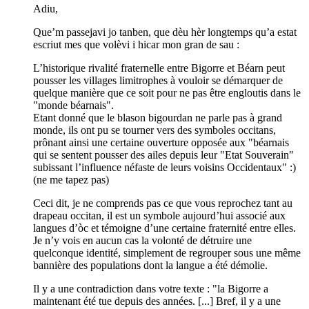
Adiu,
Que’m passejavi jo tanben, que dèu hèr longtemps qu’a estat
escriut mes que volèvi i hicar mon gran de sau :
L’historique rivalité fraternelle entre Bigorre et Béarn peut
pousser les villages limitrophes à vouloir se démarquer de
quelque manière que ce soit pour ne pas être engloutis dans le
"monde béarnais".
Etant donné que le blason bigourdan ne parle pas à grand
monde, ils ont pu se tourner vers des symboles occitans,
prônant ainsi une certaine ouverture opposée aux "béarnais
qui se sentent pousser des ailes depuis leur "Etat Souverain"
subissant l’influence néfaste de leurs voisins Occidentaux" :)
(ne me tapez pas)
Ceci dit, je ne comprends pas ce que vous reprochez tant au
drapeau occitan, il est un symbole aujourd’hui associé aux
langues d’òc et témoigne d’une certaine fraternité entre elles.
Je n’y vois en aucun cas la volonté de détruire une
quelconque identité, simplement de regrouper sous une même
bannière des populations dont la langue a été démolie.
Il y a une contradiction dans votre texte : "la Bigorre a
maintenant été tue depuis des années. [...] Bref, il y a une