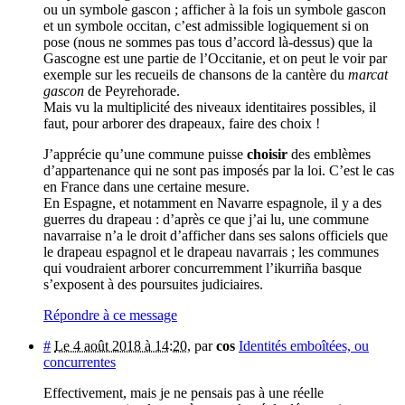
ou un symbole gascon ; afficher à la fois un symbole gascon
et un symbole occitan, c’est admissible logiquement si on
pose (nous ne sommes pas tous d’accord là-dessus) que la
Gascogne est une partie de l’Occitanie, et on peut le voir par
exemple sur les recueils de chansons de la cantère du
marcat
gascon
de Peyrehorade.
Mais vu la multiplicité des niveaux identitaires possibles, il
faut, pour arborer des drapeaux, faire des choix !
J’apprécie qu’une commune puisse
choisir
des emblèmes
d’appartenance qui ne sont pas imposés par la loi. C’est le cas
en France dans une certaine mesure.
En Espagne, et notamment en Navarre espagnole, il y a des
guerres du drapeau : d’après ce que j’ai lu, une commune
navarraise n’a le droit d’afficher dans ses salons officiels que
le drapeau espagnol et le drapeau navarrais ; les communes
qui voudraient arborer concurremment l’ikurriña basque
s’exposent à des poursuites judiciaires.
Répondre à ce message
#
Le 4 août 2018 à 14:20
,
par
cos
Identités emboîtées, ou
concurrentes
Effectivement, mais je ne pensais pas à une réelle