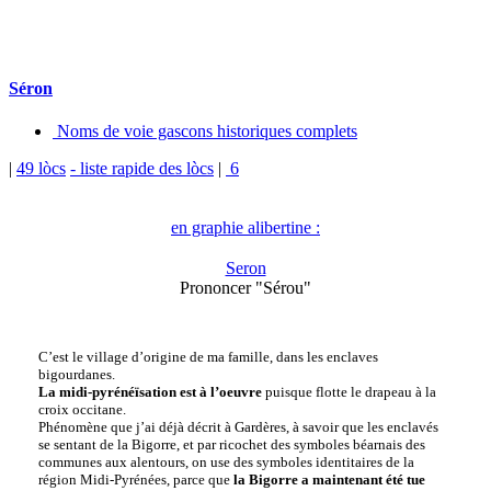
Séron
Noms de voie gascons historiques complets
|
49 lòcs
- liste rapide des lòcs
|
6
en graphie alibertine :
Seron
Prononcer "Sérou"
C’est le village d’origine de ma famille, dans les enclaves
bigourdanes.
La midi-pyrénéïsation est à l’oeuvre
puisque flotte le drapeau à la
croix occitane.
Phénomène que j’ai déjà décrit à Gardères, à savoir que les enclavés
se sentant de la Bigorre, et par ricochet des symboles béarnais des
communes aux alentours, on use des symboles identitaires de la
région Midi-Pyrénées, parce que
la Bigorre a maintenant été tue