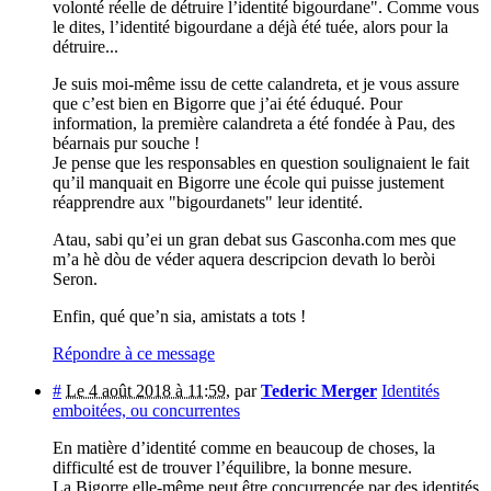
volonté réelle de détruire l’identité bigourdane". Comme vous
le dites, l’identité bigourdane a déjà été tuée, alors pour la
détruire...
Je suis moi-même issu de cette calandreta, et je vous assure
que c’est bien en Bigorre que j’ai été éduqué. Pour
information, la première calandreta a été fondée à Pau, des
béarnais pur souche !
Je pense que les responsables en question soulignaient le fait
qu’il manquait en Bigorre une école qui puisse justement
réapprendre aux "bigourdanets" leur identité.
Atau, sabi qu’ei un gran debat sus Gasconha.com mes que
m’a hè dòu de véder aquera descripcion devath lo beròi
Seron.
Enfin, qué que’n sia, amistats a tots !
Répondre à ce message
#
Le 4 août 2018 à 11:59
,
par
Tederic Merger
Identités
emboitées, ou concurrentes
En matière d’identité comme en beaucoup de choses, la
difficulté est de trouver l’équilibre, la bonne mesure.
La Bigorre elle-même peut être concurrencée par des identités