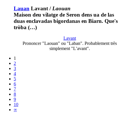
Lauan
Lavant
/
Laouan
Maison deu vilatge de Seron dens ua de las
duas enclavadas bigordanas en Biarn. Que's
tròba (…)
Lavant
Prononcer "Laouan" ou "Laban". Probablement très
simplement "L’avant".
1
2
3
4
5
6
7
8
9
10
∞