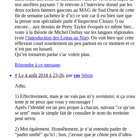
nos ancêtres paysans ? Je renvoie à l’interview donné par les
deux rockers farmers gascons au MAG de Sud Ouest de cette
fin de semaine (achetez le d’ici ce soir car il est bien rare que
la presse non spécialisée parle d’Inspecteur Clouzo !) ou
encore... aux dessins de Perry Taylor évoqués ici même hier...
voire à la théorie de Michel Onfray sur les langues régionales
(voir
l’introduction des Letras au Nin
). On voit bien que cette
réflexion court sourdement un peu partout en ce moment et ce
n’est pas un hasard.
Qu’en tornarem parlar s’ac voletz plan.
Répondre à ce message
#
Le 4 août 2018 à 23:26
,
par
cos
Séron
Adiu,
1) Effectivement, mais je ne vais pas m’y aventurer, si ça vous
tente je ne peux que vous y encourager !
Après l’identité est un peu propre à chacun, suivant "ce qu’on
se sent" mais le simple fait de connaître le nom du territoire
peut servir.
2) Moi également. Honnêtement, je n’ai entendu parler de
"parler unifié" qu’ici ; bon, j’avoue que je côtoie peu d’ultra-