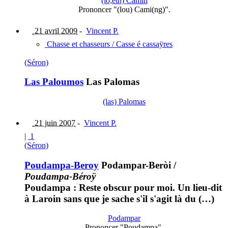
(lo,eth) Camin
Prononcer "(lou) Cami(ng)".
21 avril 2009
-
Vincent P.
Chasse et chasseurs / Casse é cassaÿres
(Séron)
Las Paloumos
Las Palomas
(las) Palomas
21 juin 2007
-
Vincent P.
|
1
(Séron)
Poudampa-Beroy
Podampar-Beròi
/
Poudampa-Béroÿ
Poudampa : Reste obscur pour moi. Un lieu-dit
à Laroin sans que je sache s'il s'agit là du (…)
Podampar
Prononcer "Poudampa".