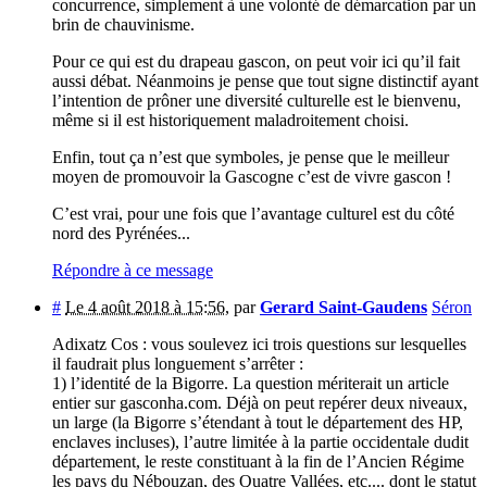
concurrence, simplement à une volonté de démarcation par un
brin de chauvinisme.
Pour ce qui est du drapeau gascon, on peut voir ici qu’il fait
aussi débat. Néanmoins je pense que tout signe distinctif ayant
l’intention de prôner une diversité culturelle est le bienvenu,
même si il est historiquement maladroitement choisi.
Enfin, tout ça n’est que symboles, je pense que le meilleur
moyen de promouvoir la Gascogne c’est de vivre gascon !
C’est vrai, pour une fois que l’avantage culturel est du côté
nord des Pyrénées...
Répondre à ce message
#
Le 4 août 2018 à 15:56
,
par
Gerard Saint-Gaudens
Séron
Adixatz Cos : vous soulevez ici trois questions sur lesquelles
il faudrait plus longuement s’arrêter :
1) l’identité de la Bigorre. La question mériterait un article
entier sur gasconha.com. Déjà on peut repérer deux niveaux,
un large (la Bigorre s’étendant à tout le département des HP,
enclaves incluses), l’autre limitée à la partie occidentale dudit
département, le reste constituant à la fin de l’Ancien Régime
les pays du Nébouzan, des Quatre Vallées, etc.... dont le statut