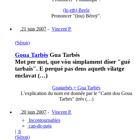
(lo,eth) Beròi
Prononcer "(lou) Béroÿ".
21 juin 2007
-
Vincent P.
(Séron)
Goua Tarbès
Gua Tarbés
Mot per mot, que vòu simplament díser "gué
tarbais". E perqué pas dens aqueth vilatge
enclavat (…)
Guatarbés + Gua Tarbés
L’explication du nom est donnée par le "Cami dou Goua
Tarbes" (très (…)
20 juin 2007
-
Vincent P.
Incontournables
cap-de-paja
|
6
(Séron)