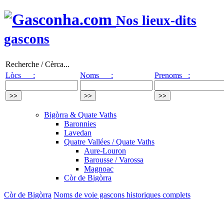
Nos lieux-dits
gascons
Recherche / Cèrca...
Lòcs :
Noms :
Prenoms :
Bigòrra & Quate Vaths
Baronnies
Lavedan
Quatre Vallées / Quate Vaths
Aure-Louron
Barousse / Varossa
Magnoac
Còr de Bigòrra
Còr de Bigòrra
Noms de voie gascons historiques complets