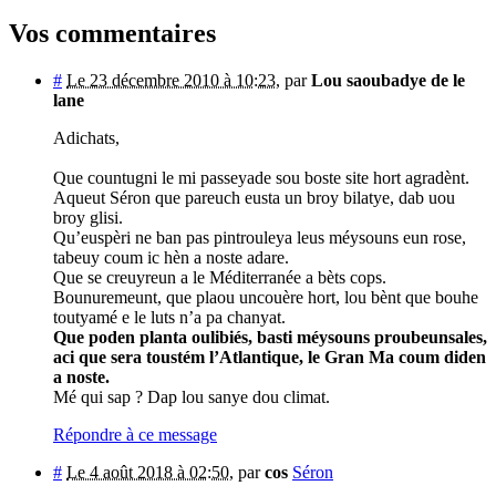
Vos commentaires
#
Le 23 décembre 2010 à 10:23
,
par
Lou saoubadye de le
lane
Adichats,
Que countugni le mi passeyade sou boste site hort agradènt.
Aqueut Séron que pareuch eusta un broy bilatye, dab uou
broy glisi.
Qu’euspèri ne ban pas pintrouleya leus méysouns eun rose,
tabeuy coum ic hèn a noste adare.
Que se creuyreun a le Méditerranée a bèts cops.
Bounuremeunt, que plaou uncouère hort, lou bènt que bouhe
toutyamé e le luts n’a pa chanyat.
Que poden planta oulibiés, basti méysouns proubeunsales,
aci que sera toustém l’Atlantique, le Gran Ma coum diden
a noste.
Mé qui sap ? Dap lou sanye dou climat.
Répondre à ce message
#
Le 4 août 2018 à 02:50
,
par
cos
Séron