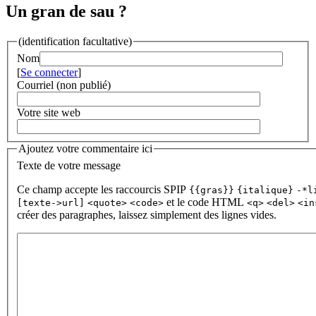
Un gran de sau ?
(identification facultative)
Nom
[
Se connecter
]
Courriel (non publié)
Votre site web
Ajoutez votre commentaire ici
Texte de votre message
Ce champ accepte les raccourcis SPIP
{{gras}}
{italique}
-*l
et le code HTML
[texte->url]
<quote>
<code>
<q>
<del>
<in
créer des paragraphes, laissez simplement des lignes vides.