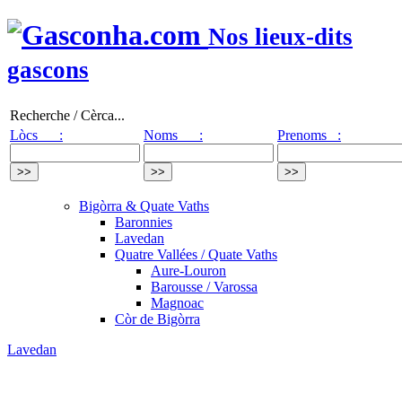
Nos lieux-dits
gascons
Recherche / Cèrca...
Lòcs :
Noms :
Prenoms :
Bigòrra & Quate Vaths
Baronnies
Lavedan
Quatre Vallées / Quate Vaths
Aure-Louron
Barousse / Varossa
Magnoac
Còr de Bigòrra
Lavedan