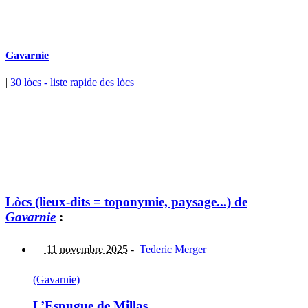
Gavarnie
|
30 lòcs
- liste rapide des lòcs
Lòcs (lieux-dits = toponymie, paysage...) de
Gavarnie
:
11 novembre 2025
-
Tederic Merger
(Gavarnie)
L’Espugue de Millas