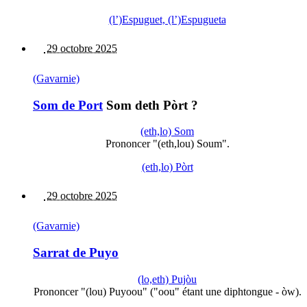
(l’)Espuguet, (l’)Espugueta
29 octobre 2025
(Gavarnie)
Som de Port
Som deth Pòrt ?
(eth,lo) Som
Prononcer "(eth,lou) Soum".
(eth,lo) Pòrt
29 octobre 2025
(Gavarnie)
Sarrat de Puyo
(lo,eth) Pujòu
Prononcer "(lou) Puyoou" ("oou" étant une diphtongue - òw).