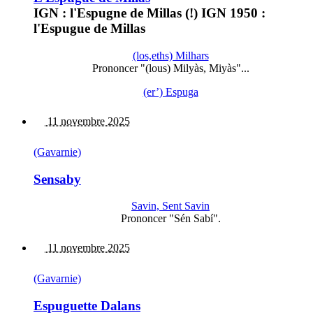
IGN : l'Espugne de Millas (!) IGN 1950 :
l'Espugue de Millas
(los,eths) Milhars
Prononcer "(lous) Milyàs, Miyàs"...
(er’) Espuga
11 novembre 2025
(Gavarnie)
Sensaby
Savin, Sent Savin
Prononcer "Sén Sabí".
11 novembre 2025
(Gavarnie)
Espuguette Dalans