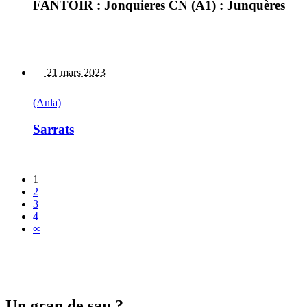
FANTOIR : Jonquieres CN (A1) : Junquères
21 mars 2023
(Anla)
Sarrats
1
2
3
4
∞
Un gran de sau ?