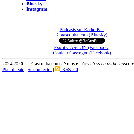
Bluesky
Instagram
Podcasts sur Ràdio País
@gasconha.com (Bluesky)
Esprit GASCON (Facebook)
Couleur Gascogne (Facebook)
2024-2026 — Gasconha.com - Noms e Lòcs -
Nos lieux-dits gascon
Plan du site
|
Se connecter
|
RSS 2.0