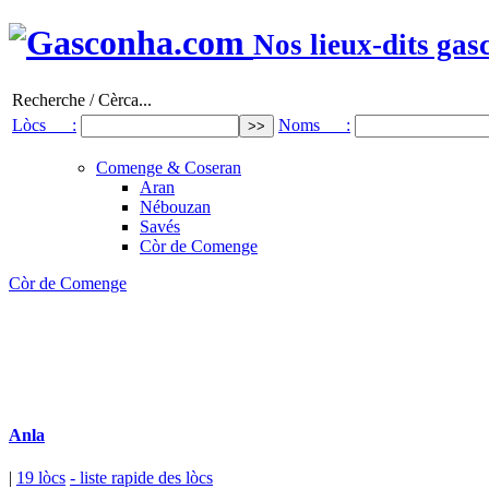
Nos lieux-dits gas
Recherche / Cèrca...
Lòcs :
Noms :
Comenge & Coseran
Aran
Nébouzan
Savés
Còr de Comenge
Còr de Comenge
Anla
|
19 lòcs
- liste rapide des lòcs