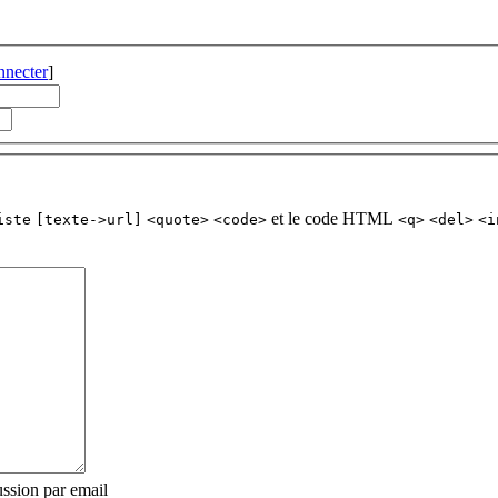
nnecter
]
et le code HTML
iste
[texte->url]
<quote>
<code>
<q>
<del>
<i
ssion par email