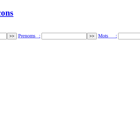
cons
Prenoms :
Mots :