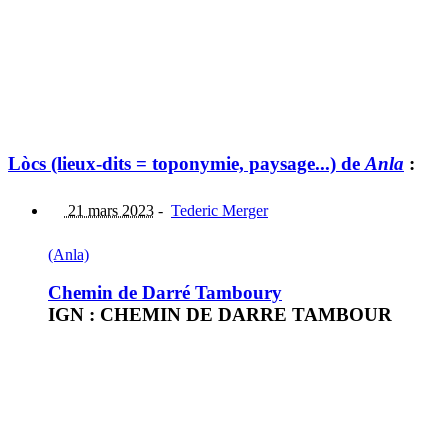
Lòcs (lieux-dits = toponymie, paysage...) de
Anla
:
21 mars 2023
-
Tederic Merger
(Anla)
Chemin de Darré Tamboury
IGN : CHEMIN DE DARRE TAMBOUR